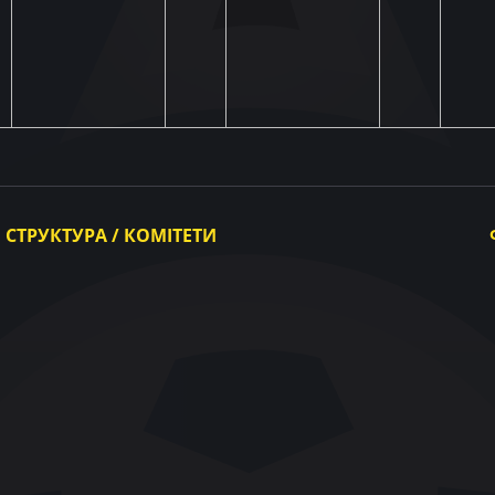
СТРУКТУРА / КОМІТЕТИ
Виконавчий комітет
Комітети
Конгрес
Контрольно-дисциплінарний комітет
Апеляційний комітет
Палата з вирішення спорів УАФ