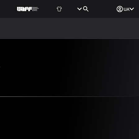
Фаншоп
Квитки
Вхід для ЗМІ
UA
ВИНИ
МЕДІА
ДОКУМЕНТИ
UAF DATA CENTER
Р