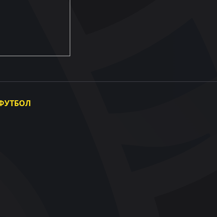
ФУТБОЛ
Національна збірна України
Жіноча збірна України
Інші збірні
Фотогалерея
Відеогалерея
UAF Data Center