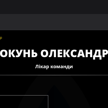
ГОЛОВНА
ПРО УАФ
ЗБІРНІ
ЧЛЕНИ УАФ
НО
др
ОКУНЬ ОЛЕКСАНД
Лікар команди