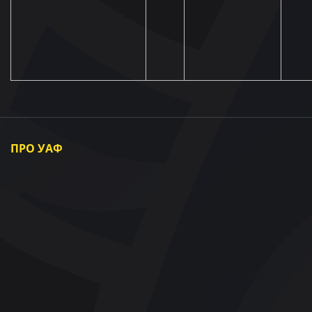
ПРО УАФ
Про УАФ
Президент УАФ
Члени УАФ
Регіональні асоціації
Партнери та Спонсори
Документи