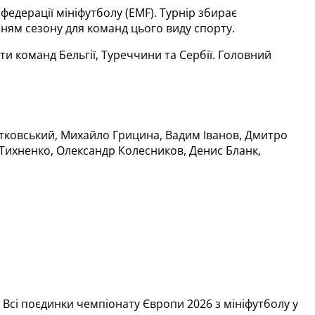
едерації мініфутболу (EMF). Турнір збирає 
нням сезону для команд цього виду спорту.
ти команд Бельгії, Туреччини та Сербії. Головний 
атковський, Михайло Грицина, Вадим Іванов, Дмитро 
р Тихненко, Олександр Колесников, Денис Бланк, 
Усі три поєдинки збірна України проведе впродовж трьох днів поспіль. Всі поєдинки чемпіонату Європи 2026 з мініфутболу у 