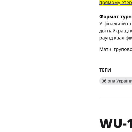
прямому етері
Формат турні
У фінальній ст
дві найкращі 
раунд кваліфі
Матчі групово
ТЕГИ
Збірна України
WU-1