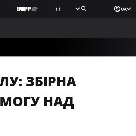
Фаншоп
Квитки
Вхід для ЗМІ
UA
ВИНИ
МЕДІА
ДОКУМЕНТИ
UAF DATA CENTER
ЛУ: ЗБІРНА
ЕМОГУ НАД