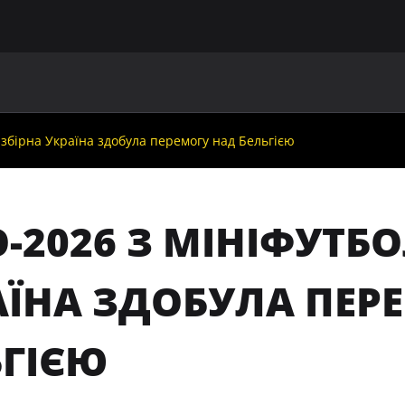
ГОЛОВНА
ПРО УАФ
ЗБІРНІ
ЧЛЕНИ УАФ
НО
 збірна Україна здобула перемогу над Бельгією
-2026 З МІНІФУТБО
АЇНА ЗДОБУЛА ПЕР
ЬГІЄЮ