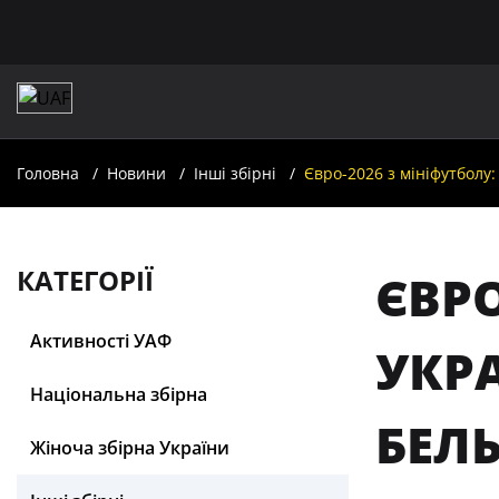
Головна
Новини
Інші збірні
Євро-2026 з мініфутболу:
КАТЕГОРІЇ
ЄВРО
Активності УАФ
УКР
Національна збірна
БЕЛ
Жіноча збірна України