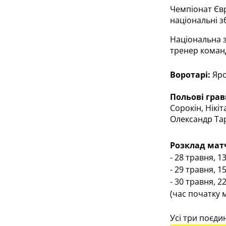
Чемпіонат Євр
національні з
Національна з
тренер команд
Воротарі:
 Яр
Польові гравц
Сорокін, Нікі
Олександр Та
Розклад матч
-
28 травня, 13
-
29 травня, 1
-
30 травня, 2
(час початку 