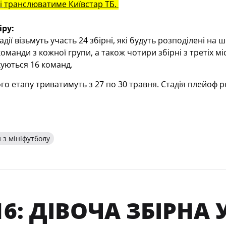
 
транслюватиме Київстар ТБ
.
ру:
адії візьмуть участь 24 збірні, які будуть розподілені на
команди з кожної групи, а також чотири збірні з третіх 
куються 16 команд.
го етапу триватимуть з 27 по 30 травня. Стадія плейоф 
 з мініфутболу
6: ДІВОЧА ЗБІРНА 