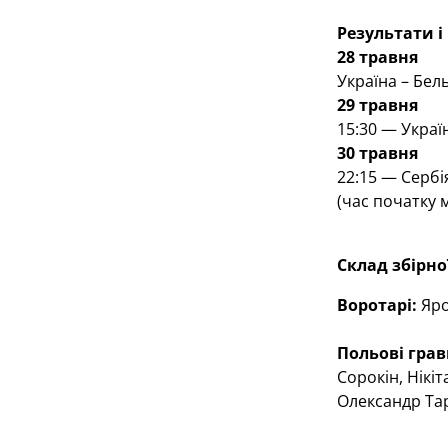
Результати і
28 травня
Україна – Бель
29 травня
15:30 — Украї
30 травня
22:15 — Сербі
(час початку 
Склад збірно
Воротарі:
 Яр
Польові гравц
Сорокін, Нікі
Олександр Та