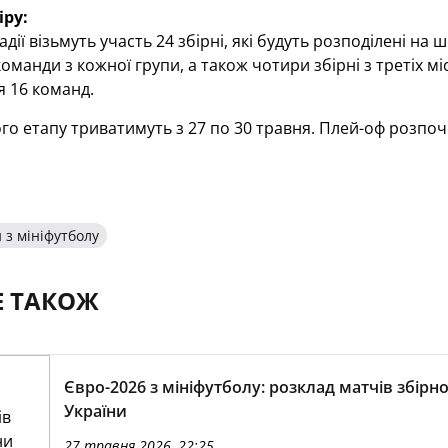
ру:
адії візьмуть участь 24 збірні, які будуть розподілені на
команди з кожної групи, а також чотири збірні з третіх м
я 16 команд.
го етапу триватимуть з 27 по 30 травня. Плей-оф розпоч
 з мініфутболу
Е ТАКОЖ
Євро-2026 з мініфутболу: розклад матчів збірно
України
27 травня 2026, 22:25