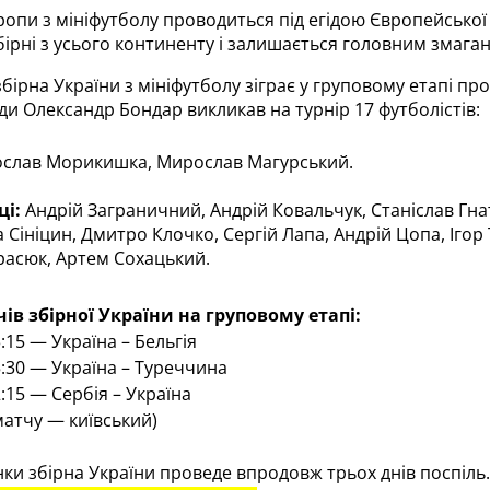
опи з мініфутболу проводиться під егідою Європейської ф
бірні з усього континенту і залишається головним змага
бірна України з мініфутболу зіграє у груповому етапі про
и Олександр Бондар викликав на турнір 17 футболістів:
ослав Морикишка, Мирослав Магурський.
і: 
Андрій Заграничний, Андрій Ковальчук, Станіслав Гн
та Сініцин, Дмитро Клочко, Сергій Лапа, Андрій Цопа, Іго
расюк, Артем Сохацький.
ів збірної України на груповому етапі: 
:15 — Україна – Бельгія
5:30 — Україна – Туреччина
2:15 — Сербія – Україна
матчу
— київський)