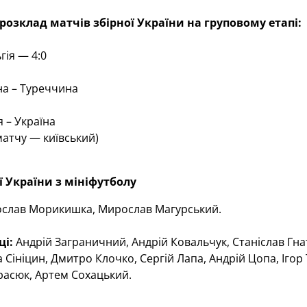
 розклад матчів збірної України на груповому етапі: 
гія — 4:0
на – Туреччина
я – Україна
матчу
— київський)
ї України з мініфутболу
ослав Морикишка, Мирослав Магурський.
і: 
Андрій Заграничний, Андрій Ковальчук, Станіслав Гн
та Сініцин, Дмитро Клочко, Сергій Лапа, Андрій Цопа, Іго
расюк, Артем Сохацький.