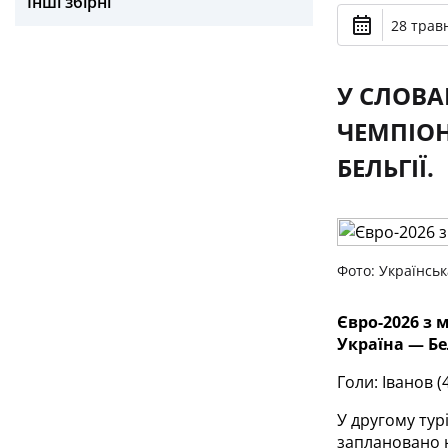
Інші збірні
28 травн
У СЛОВА
ЧЕМПІОН
БЕЛЬГІЇ.
Фото: Українськ
Євро-2026 з м
Україна — Бел
Голи: Іванов (4
У другому тур
заплановано н