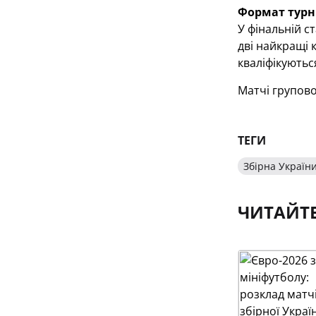
Формат турні
У фінальній ст
дві найкращі 
кваліфікуютьс
Матчі групово
ТЕГИ
Збірна України
ЧИТАЙТ