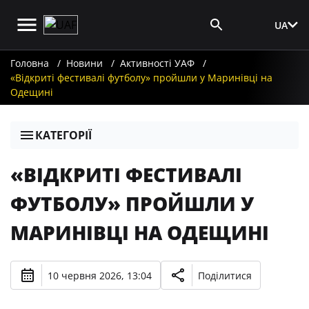
UA
Вхід для ЗМІ
Головна
Новини
Активності УАФ
«Відкриті фестивалі футболу» пройшли у Маринівці на
Одещині
КАТЕГОРІЇ
«ВІДКРИТІ ФЕСТИВАЛІ
ФУТБОЛУ» ПРОЙШЛИ У
МАРИНІВЦІ НА ОДЕЩИНІ
10 червня 2026, 13:04
Поділитися