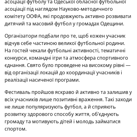
асоціації футболу та Одеської обласної футбольної
асоціації під наглядом Науково-методичного
комітету ООФА, які продовжують активно розвивати
дитячий та масовий футбол у громадах Одещини.
Організатори подбали про те, щоб кожен учасник
відчув себе частиною великої футбольної родини.
На гостей чекали футбольні активності, тематичні
конкурси, командні ігри та атмосфера спортивного
єднання. Свято було проведене на високому рівні —
від організації локацій до координації учасників і
реалізації насиченої програми.
Фестиваль пройшов яскраво й активно та залишив у
всіх учасників лише позитивні враження. Такі заходи
не лише популяризують футбол, а й сприяють
розвитку здорового способу життя, об’єднують
громаду та мотивують дітей і молодь займатися
спортом.