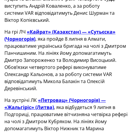
виступить Андрій Коваленко, а за роботу
системи
VAR
відповідатимуть Денис Шурман та
Віктор Копієвський.
На грі ЛЧ
«Кайрат» (Казахстан) — «Сутьєска»
(Чорногорія)
, яка пройде 8 липня в Алмати,
працюватиме українська бригада на чолі з Дмитром
Панчишиним. На лініях йому допомагатимуть
Дмитро Запороженко та Володимир Висоцький.
Обов’язки четвертого рефері виконуватиме
Олександр Кальонов, а за роботу системи
VAR
відповідатимуть Микола Балакін та Олексій
Деревінський.
На зустрічі ЛК
«Петровац» (Чорногорія) —
«Жальгіріс» (Литва)
, яка відбудеться 9 липня в
Подгориці, працюватиме вітчизняна четвірка рефері
на чолі з Дмитром Кубряком. На лініях йому
допомагатимуть Віктор Нижник та Марина