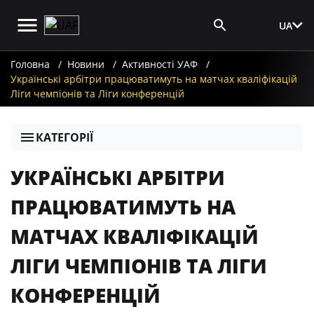
UA
Вхід для ЗМІ
Головна
Новини
Активності УАФ
Українські арбітри працюватимуть на матчах кваліфікацій
Ліги чемпіонів та Ліги конференцій
КАТЕГОРІЇ
УКРАЇНСЬКІ АРБІТРИ
ПРАЦЮВАТИМУТЬ НА
МАТЧАХ КВАЛІФІКАЦІЙ
ЛІГИ ЧЕМПІОНІВ ТА ЛІГИ
КОНФЕРЕНЦІЙ