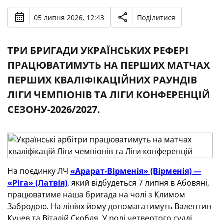
05 липня 2026, 12:43
Поділитися
ТРИ БРИГАДИ УКРАЇНСЬКИХ РЕФЕРІ
ПРАЦЮВАТИМУТЬ НА ПЕРШИХ МАТЧАХ
ПЕРШИХ КВАЛІФІКАЦІЙНИХ РАУНДІВ
ЛІГИ ЧЕМПІОНІВ ТА ЛІГИ КОНФЕРЕНЦІЙ
СЕЗОНУ-2026/2027.
На поєдинку ЛЧ
«Арарат-Вірменія» (Вірменія) —
«Ріга» (Латвія)
, який відбудеться 7 липня в Абовяні,
працюватиме наша бригада на чолі з Климом
Забродою. На лініях йому допомагатимуть Валентин
Куцев та Віталій Скобля. У ролі четвертого судді