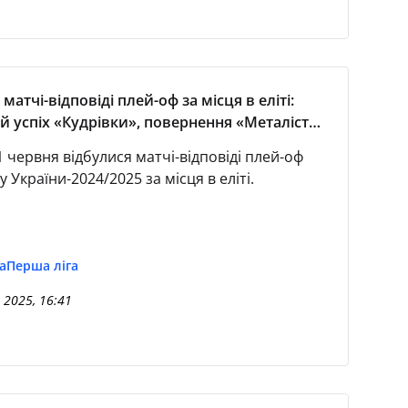
матчі-відповіді плей-оф за місця в еліті:
й успіх «Кудрівки», повернення «Металіста
1 червня відбулися матчі-відповіді плей-оф
 України-2024/2025 за місця в еліті.
а
Перша ліга
 2025, 16:41