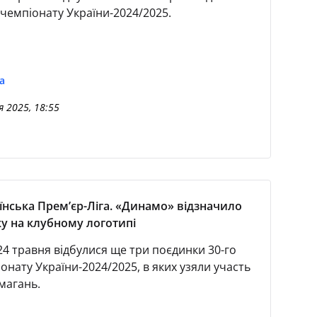
 чемпіонату України-2024/2025.
а
 2025, 18:55
їнська Премʼєр-Ліга. «Динамо» відзначило
ку на клубному логотипі
24 травня відбулися ще три поєдинки 30-го
онату України-2024/2025, в яких узяли участь
магань.