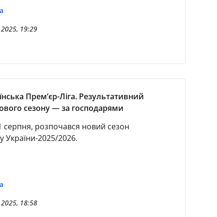
а
 2025, 19:29
їнська Премʼєр-Ліга. Результативний
ового сезону — за господарями
 1 серпня, розпочався новий сезон
у України-2025/2026.
а
 2025, 18:58