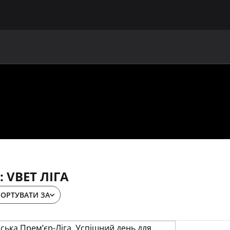
ГОЛОВНА
ПРО УАФ
ЗБІРНІ
ЧЛЕНИ УАФ
НО
 VBET ЛІГА
СОРТУВАТИ ЗА