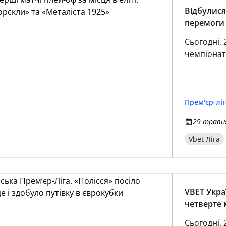
Відбулися 
перемоги 
Сьогодні, 
чемпіонату
Прем'єр-ліг
29 травня
Vbet Ліга
VBET Укра
четверте 
Сьогодні,