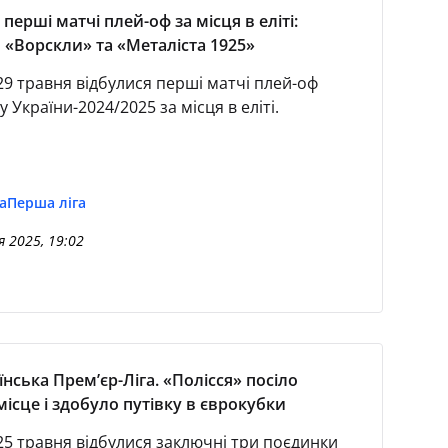
перші матчі плей-оф за місця в еліті:
«Ворскли» та «Металіста 1925»
29 травня відбулися перші матчі плей-оф
 України-2024/2025 за місця в еліті.
а
Перша ліга
 2025, 19:02
їнська Премʼєр-Ліга. «Полісся» посіло
місце і здобуло путівку в єврокубки
 25 травня відбулися заключні три поєдинки