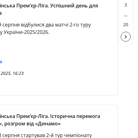
3
їнська Премʼєр-Ліга. Успішний день для
в
...
9 серпня відбулися два матчі 2-го туру
20
у України-2025/2026.
а
 2025, 16:23
їнська Премʼєр-Ліга. Історична перемога
, розгром від «Динамо»
8 серпня стартував 2-й тур чемпіонату