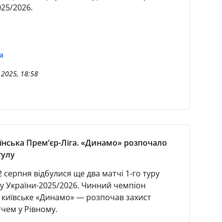
25/2026.
а
 2025, 18:58
їнська Премʼєр-Ліга. «Динамо» розпочало
тулу
2 серпня відбулися ще два матчі 1-го туру
у України-2025/2026. Чинний чемпіон
 київське «Динамо» — розпочав захист
тчем у Рівному.