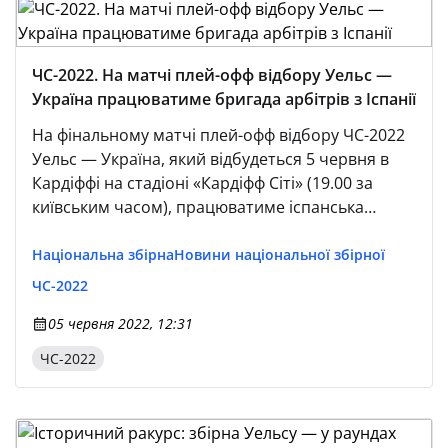
ЧС-2022. На матчі плей-офф відбору Уельс —
Україна працюватиме бригада арбітрів з Іспанії
На фінальному матчі плей-офф відбору ЧС-2022
Уельс — Україна, який відбудеться 5 червня в
Кардіффі на стадіоні «Кардіфф Сіті» (19.00 за
київським часом), працюватиме іспанська
суддівська бригада на чолі з Антоніо Мігелем
Матео Лаосом.
Національна збірна
Новини національної збірної
ЧС-2022
05 червня 2022, 12:31
ЧС-2022