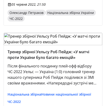
05 червня 2022, 21:50
Олександр Петраков
Національна збірна України
ЧС-2022
Тренер збірної Уельсу Роб Пейдж: «У матчі
проти України було багато емоцій»
Після фінального поєдинку плей-офф відбору
ЧС-2022 Уельс — Україна (1:0) головний тренер
нашого суперника Роб Пейдж поділився зі ЗМІ
своїми враженнями. «Напередодні зустрічі мене
часто питали, чи не відчуваю я додаткового
тиску.
Національна збірна
Новини національної збірної
ЧС-2022