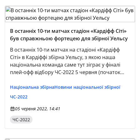
В останніх 10-ти матчах стадіон «Кардіфф Сіті»
був справжньою фортецею для збірної Уельсу
В останніх 10-ти матчах на стадіоні «Кардіфф
Сіті» в Кардіффі збірна Уельсу, з якою наша
національна команда саме тут зіграє у фіналі
плей-офф відбору ЧС-2022 5 червня (початок
поєдинку — о 19.00 за київським часом), не
зазнала жодної поразки.
Національна збірна
Новини національної збірної
ЧС-2022
05 червня 2022, 14:41
ЧС-2022