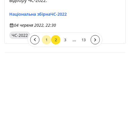
відбору ЧС-2022.
Національна збірна
ЧС-2022
04 червня 2022, 22:30
ЧС-2022
...
1
2
3
13
Олександр Караваєв: «Ми розуміємо, що
попереду — найважливіша на даний момент
гра в нашому житті»
Захисник національної збірної України
Олександр Караваєв поділився думками
напередодні матчу з Уельсом.
Національна збірна
Збірні
ЧС-2022