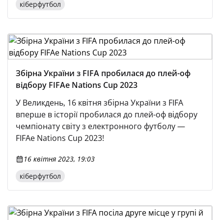
плей-оф відбору FIFAe Nations Cup, спочатку
кіберфутбол
посівши друге місце у групі B, а згодом
вигравши протистояння в межах верхньої сітки
в команди Бельгії з рахунком 4:3 (2:3, 2:0).
Збірна України з FIFA пробилася до плей-оф
відбору FIFAe Nations Cup 2023
У Великдень, 16 квітня збірна України з FIFA
вперше в історії пробилася до плей-оф відбору
чемпіонату світу з електронного футболу —
FIFAe Nations Cup 2023!
16 квітня 2023, 19:03
кіберфутбол