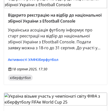
Відкрито реєстрацію на відбір до національної
збірної України з Efootball Console
Українська асоціація футболу інформує про
старт реєстрації на відбір до національної
збірної України з Efootball Console. Подати
заявку можна з 18-го до 31 серпня. До участі у
відборі допускаються виключно громадяни
України віком від 16 років. Реєстрація
Активності УАФ
Кіберфутбол
відбувається за посиланням, додатково всі
18 серпня 2025, 17:30
учасники мають приєднатися до офіційного
чату для оперативної комунікації та
кіберфутбол
організаційних повідомлень у процесі
проведення матчів.