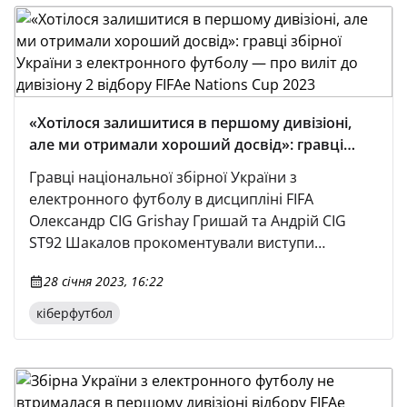
«Хотілося залишитися в першому дивізіоні,
але ми отримали хороший досвід»: гравці
збірної України з електронного футболу — про
Гравці національної збірної України з
виліт до дивізіону 2 відбору FIFAe Nations Cup
електронного футболу в дисципліні FIFA
2023
Олександр CIG Grishay Гришай та Андрій CIG
ST92 Шакалов прокоментували виступи
команди протягом другого ігрового тижня
28 січня 2023, 16:22
раунду плей-ін FIFAe Nations Cup 2023.
Українська команда посіла в дивізіоні 1
кіберфутбол
конференції 3 четверте місце та вибула до
нижчого дивізіону. «Зіграли ми непогано.