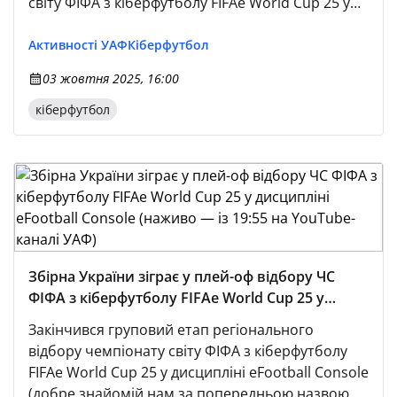
світу ФІФА з кіберфутболу FIFAe World Cup 25 у
дисципліні eFootball Console.
Активності УАФ
Кіберфутбол
03 жовтня 2025, 16:00
кіберфутбол
Збірна України зіграє у плей-оф відбору ЧС
ФІФА з кіберфутболу FIFAe World Cup 25 у
дисципліні eFootball Console (наживо — із 19:55
Закінчився груповий етап регіонального
на YouTube-каналі УАФ)
відбору чемпіонату світу ФІФА з кіберфутболу
FIFAe World Cup 25 у дисципліні eFootball Console
(добре знайомій нам за попередньою назвою