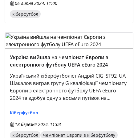
06 липня 2024, 11:00
кіберфутбол
Україна вийшла на чемпіонат Європи з
електронного футболу UEFA eEuro 2024
Український кіберфутболіст Андрій CIG_ST92_UA
Шакалов виграв групу G кваліфікації чемпіонату
Європи з електронного футболу UEFA eEuro
2024 та здобув одну з восьми путівок на
європейську першість, яка пройде цього літа в
Німеччині. 16—17 березня відбувся відбірний
Кіберфутбол
етап чемпіонату Європи, ігрові серії якого
18 березня 2024, 11:03
проходили у форматі 1vs1 у симуляторі FC 24 на
платформі PS5.
кіберфутбол
чемпіонат Європи з кіберфутболу