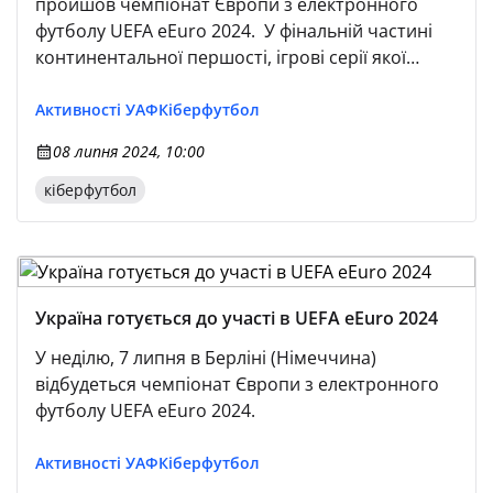
пройшов чемпіонат Європи з електронного
футболу UEFA eEuro 2024. У фінальній частині
континентальної першості, ігрові серії якої
проходили у форматі 1vs1 у симуляторі FC 24 на
платформі PS5, зустрілися кіберфутболісти з
Активності УАФ
Кіберфутбол
Німеччини (Umut), Данії (RBLZ Vejrgang), України
08 липня 2024, 10:00
(CIG_ST92_UA), Іспанії (ADRIANCIFUENTES), Ізраїлю
(eden_fines12), Італії (Obrun2002), Норвегії
кіберфутбол
(Res_Andreas) та Туреччини (iMertAL). Турнірна
сітка UEFA eEuro 2024 складалася із
Україна готується до участі в UEFA eEuro 2024
У неділю, 7 липня в Берліні (Німеччина)
відбудеться чемпіонат Європи з електронного
футболу UEFA eEuro 2024.
Активності УАФ
Кіберфутбол