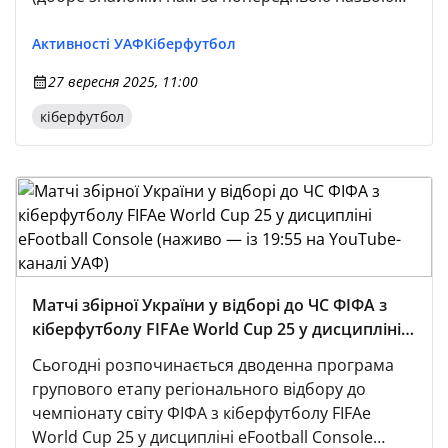
Pro Evolution Soccer).
Активності УАФ
Кіберфутбол
27 вересня 2025, 11:00
кіберфутбол
Матчі збірної України у відборі до ЧС ФІФА з
кіберфутболу FIFAe World Cup 25 у дисципліні
eFootball Console (наживо — із 19:55 на
Сьогодні розпочинається дводенна програма
YouTube-каналі УАФ)
групового етапу регіонального відбору до
чемпіонату світу ФІФА з кіберфутболу FIFAe
World Cup 25 у дисципліні eFootball Console