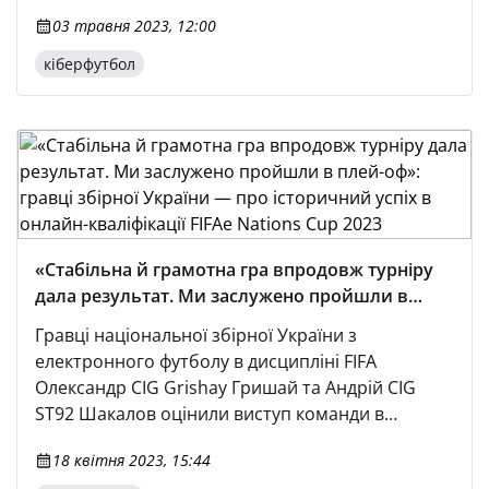
03 травня 2023, 12:00
кіберфутбол
«Стабільна й грамотна гра впродовж турніру
дала результат. Ми заслужено пройшли в
плей-оф»: гравці збірної України — про
Гравці національної збірної України з
історичний успіх в онлайн-кваліфікації FIFAe
електронного футболу в дисципліні FIFA
Nations Cup 2023
Олександр CIG Grishay Гришай та Андрій CIG
ST92 Шакалов оцінили виступ команди в
онлайн-кваліфікації FIFAe Nations Cup 2023.
18 квітня 2023, 15:44
Українська збірна вперше в історії пробилася до