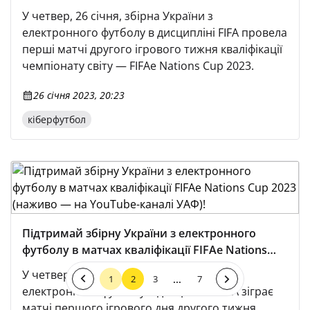
Cup 2023
У четвер, 26 січня, збірна України з
електронного футболу в дисципліні FIFA провела
перші матчі другого ігрового тижня кваліфікації
чемпіонату світу — FIFAe Nations Cup 2023.
26 січня 2023, 20:23
кіберфутбол
Підтримай збірну України з електронного
футболу в матчах кваліфікації FIFAe Nations
Cup 2023 (наживо — на YouTube-каналі УАФ)!
У четвер, 26 січня, збірна України з
...
1
2
3
7
електронного футболу в дисципліні FIFA зіграє
матчі першого ігрового дня другого тижня