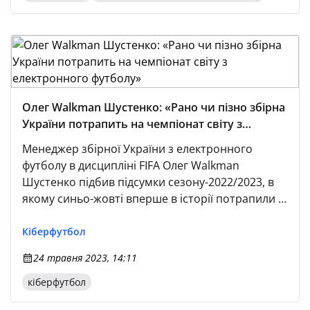
Олег Walkman Шустенко: «Рано чи пізно збірна
України потрапить на чемпіонат світу з
електронного футболу»
Менеджер збірної України з електронного
футболу в дисципліні FIFA Олег Walkman
Шустенко підбив підсумки сезону-2022/2023, в
якому синьо-жовті вперше в історії потрапили у
плей-оф кваліфікації чемпіонату світу FIFAe
Nations Cup 2023 і зупинилися в кроці від виходу
Кіберфутбол
на світову першість. — Я позитивно оцінюю
24 травня 2023, 14:11
виступ команди в нинішньому сезоні.
кіберфутбол