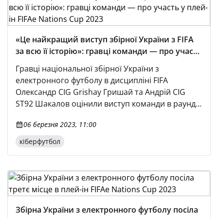
«Це найкращий виступ збірної України з FIFA
за всю її історію»: гравці команди — про участь
у плей-ін FIFAe Nations Cup 2023
Гравці національної збірної України з
електронного футболу в дисципліні FIFA
Олександр CIG Grishay Гришай та Андрій CIG
ST92 Шакалов оцінили виступ команди в раунді
плей-ін FIFAe Nations Cup 2023. Українська
06 березня 2023, 11:00
збірна завершила плей-ін на третьому місці в
дивізіоні 2 конференції 3 і змагатиметься за
кіберфутбол
вихід до плей-оф турніру вже в основному
раунді кваліфікації у квітні. «Перший тиждень
вийшов позитивним.
Збірна України з електронного футболу посіла