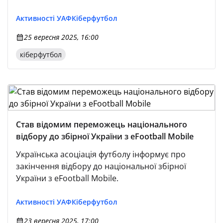
(добре знайомій нам за попередньою назвою
Pro Evolution Soccer).
Активності УАФ
Кіберфутбол
25 вересня 2025, 16:00
кіберфутбол
Став відомим переможець національного
відбору до збірної України з eFootball Mobile
Українська асоціація футболу інформує про
закінчення відбору до національної збірної
України з eFootball Mobile.
Активності УАФ
Кіберфутбол
23 вересня 2025, 17:00