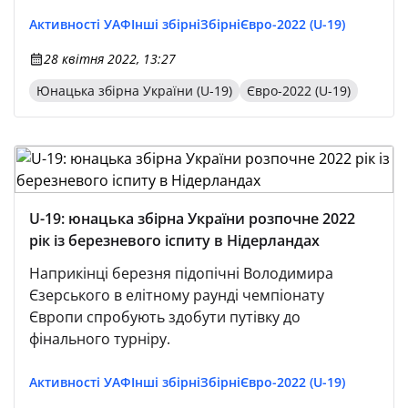
Активності УАФ
Інші збірні
Збірні
Євро-2022 (U-19)
28 квітня 2022, 13:27
Юнацька збірна України (U-19)
Євро-2022 (U-19)
U-19: юнацька збірна України розпочне 2022
рік із березневого іспиту в Нідерландах
Наприкінці березня підопічні Володимира
Єзерського в елітному раунді чемпіонату
Європи спробують здобути путівку до
фінального турніру.
Активності УАФ
Інші збірні
Збірні
Євро-2022 (U-19)