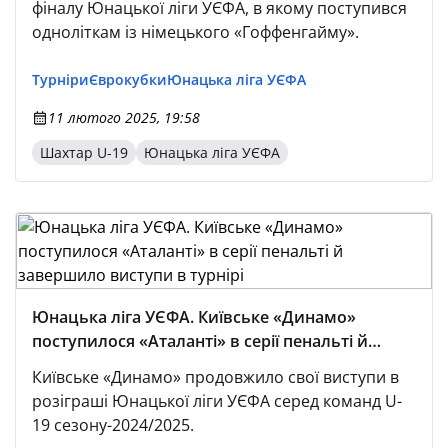
фіналу Юнацької ліги УЄФА, в якому поступився
одноліткам із німецького «Гоффенгайму».
Турніри
Єврокубки
Юнацька лiга УЄФА
11 лютого 2025, 19:58
Шахтар U-19
Юнацька ліга УЄФА
Юнацька ліга УЄФА. Київське «Динамо»
поступилося «Аталанті» в серії пенальті й
завершило виступи в турнірі
Київське «Динамо» продовжило свої виступи в
розіграші Юнацької ліги УЄФА серед команд U-
19 сезону-2024/2025.