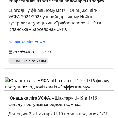
«Барселона» втретє стала володарем трофея
Сьогодні у фінальному матчі Юнацької ліги
УЄФА-2024/2025 у швейцарському Ньйоні
зустрілися турецький «Трабзонспор» U-19 та
іспанська «Барселона» U-19.
Юнацька лiга УЄФА
28 квітня 2025, 20:03
Юнацька ліга УЄФА
Юнацька ліга УЄФА. «Шахтар» U-19 в 1/16
фіналу поступився одноліткам із
«Гоффенгайму»
Донецький «Шахтар» U-19 провів поєдинок 1/16