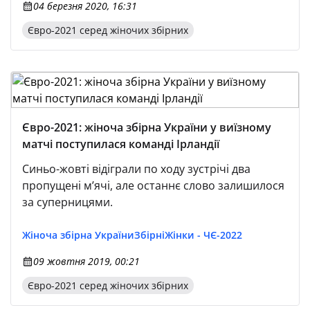
04 березня 2020, 16:31
Марина Стрілецька. Четвертий арбітр —
Людмила Тельбух. Суддівський спостерігач —
Євро-2021 серед жіночих збірних
Венді Томс (Англія).
Євро-2021: жіноча збірна України у виїзному
матчі поступилася команді Ірландії
Синьо-жовті відіграли по ходу зустрічі два
пропущені м’ячі, але останнє слово залишилося
за суперницями.
Жіноча збірна України
Збірні
Жінки - ЧЄ-2022
09 жовтня 2019, 00:21
Євро-2021 серед жіночих збірних