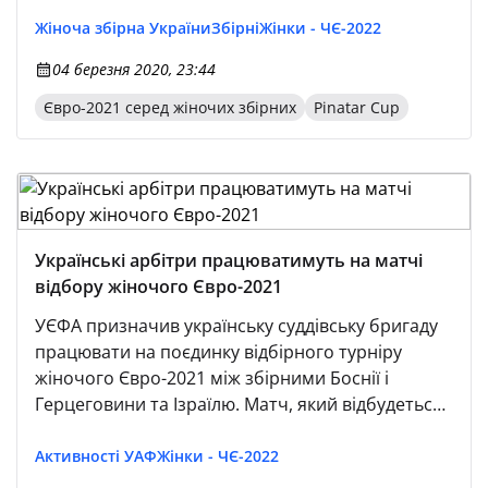
Жіноча збірна України
Збірні
Жінки - ЧЄ-2022
04 березня 2020, 23:44
Євро-2021 серед жіночих збірних
Pinatar Cup
Українські арбітри працюватимуть на матчі
відбору жіночого Євро-2021
УЄФА призначив українську суддівську бригаду
працювати на поєдинку відбірного турніру
жіночого Євро-2021 між збірними Боснії і
Герцеговини та Ізраїлю. Матч, який відбудеться
5 березня в Зенеці, судитимуть українки на чолі
з Катериною Усовою. На лініях їй
Активності УАФ
Жінки - ЧЄ-2022
допомагатимуть Олександра Ардашева та