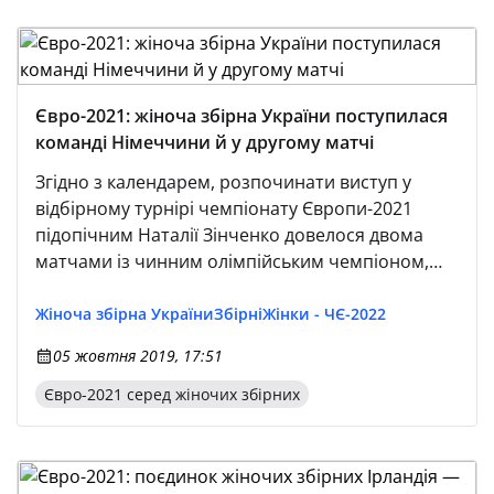
Євро-2021: жіноча збірна України поступилася
команді Німеччини й у другому матчі
Згідно з календарем, розпочинати виступ у
відбірному турнірі чемпіонату Європи-2021
підопічним Наталії Зінченко довелося двома
матчами із чинним олімпійським чемпіоном,
дворазовим чемпіоном світу та восьмиразовим
чемпіоном Європи — збірною Німеччини.
Жіноча збірна України
Збірні
Жінки - ЧЄ-2022
05 жовтня 2019, 17:51
Євро-2021 серед жіночих збірних