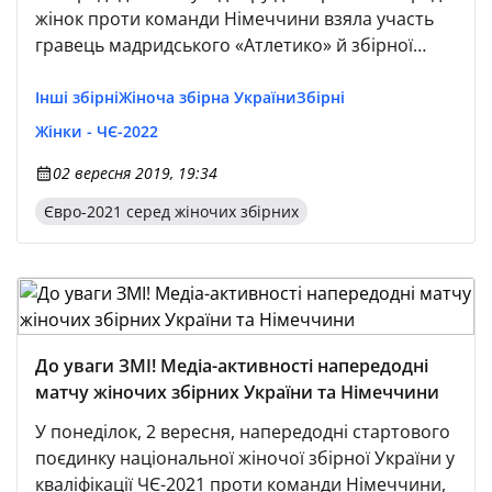
жінок проти команди Німеччини взяла участь
гравець мадридського «Атлетико» й збірної
України Ольга Овдійчук. — Як настрій після
вояжу з Іспанії до України?
Інші збірні
Жіноча збірна України
Збірні
Жінки - ЧЄ-2022
02 вересня 2019, 19:34
Євро-2021 серед жіночих збірних
До уваги ЗМІ! Медіа-активності напередодні
матчу жіночих збірних України та Німеччини
У понеділок, 2 вересня, напередодні стартового
поєдинку національної жіночої збірної України у
кваліфікації ЧЄ-2021 проти команди Німеччини,