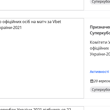
Суперкубо
Призначен
Суперкубо
Комітети 
офіційних 
України-20
Активності
20 вересн
Суперкубо