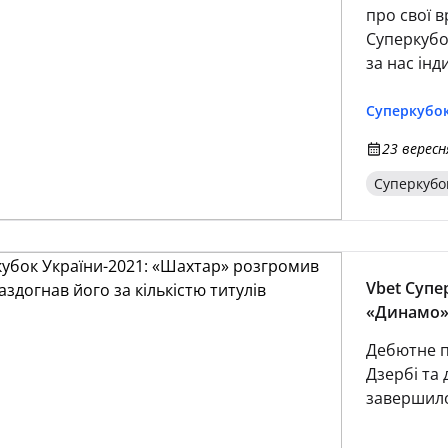
про свої 
Суперкубо
за нас інд
зазначив 
досягти ус
Суперкубок
23 вересн
Суперкубо
Vbet Супе
«Динамо» 
Дебютне п
Дзербі та 
завершило