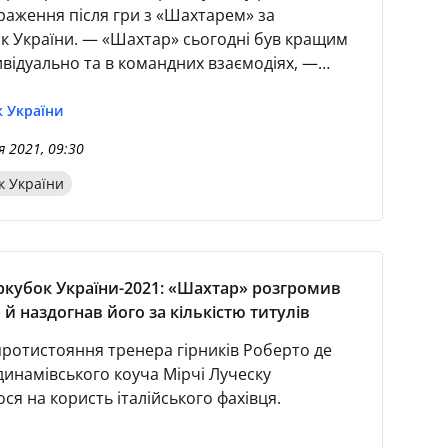
враження після гри з «Шахтарем» за
к України. — «Шахтар» сьогодні був кращим
ивідуально та в командних взаємодіях, —
наставник киян, — суперники більше хотіли
піху.
 України
я 2021, 09:30
к України
ркубок України-2021: «Шахтар» розгромив
й наздогнав його за кількістю титулів
ротистояння тренера гірників Роберто де
динамівського коуча Мірчі Луческу
ся на користь італійського фахівця.