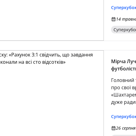
Суперкубок
14 травня
Суперкубо
Мірча Луч
футболіст
Головний 
про свої 
«Шахтарем
дуже ради
наставник 
травмовани
Суперкубок
сили.
26 серпня