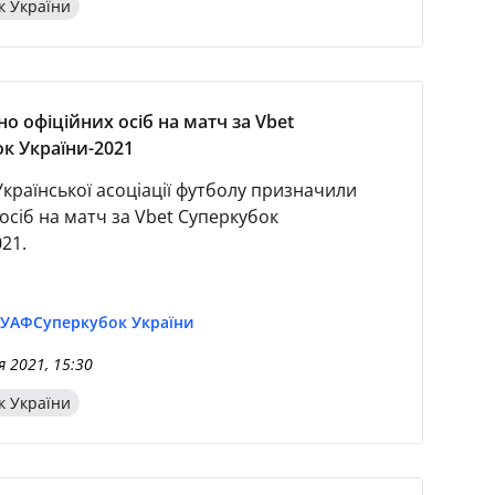
к України
о офіційних осіб на матч за Vbet
к України-2021
Української асоціації футболу призначили
осіб на матч за Vbet Суперкубок
21.
 УАФ
Суперкубок України
я 2021, 15:30
к України