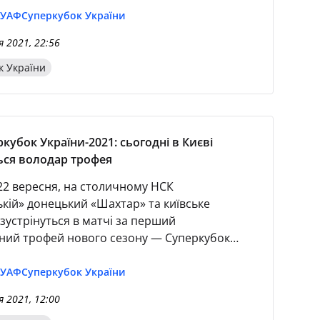
 УАФ
Суперкубок України
я 2021, 22:56
к України
ркубок України-2021: сьогодні в Києві
ься володар трофея
 22 вересня, на столичному НСК
ькій» донецький «Шахтар» та київське
зустрінуться в матчі за перший
ний трофей нового сезону — Суперкубок
очаток гри — о 21.00).
 УАФ
Суперкубок України
я 2021, 12:00