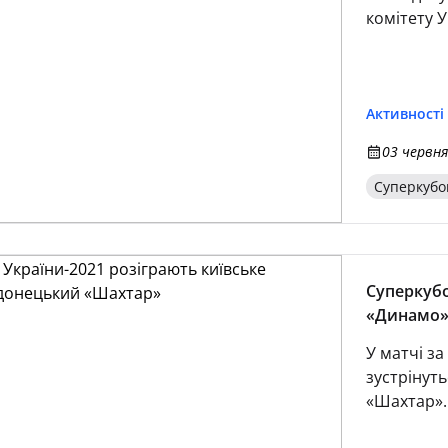
комітету У
Активності
03 червня
Суперкубо
Суперкубо
«Динамо»
У матчі з
зустрінут
«Шахтар».