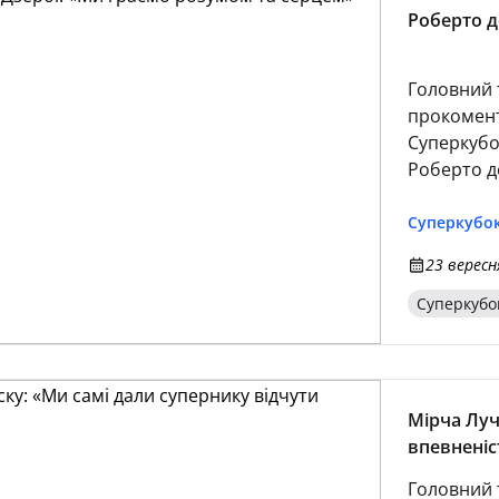
Роберто д
Головний 
прокомент
Суперкубо
Роберто д
що минуло
грати у ф
Суперкубок
та серцем.
23 вересн
вони всі с
Суперкубо
Мірча Луч
впевненіс
Головний 