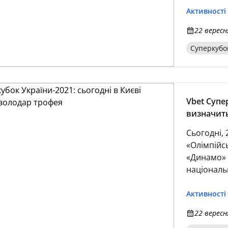
Активності
22 вересн
Суперкубо
Vbet Супе
визначит
Сьогодні,
«Олімпійс
«Динамо» 
національ
України (п
Активності
22 вересн