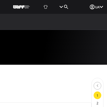
Фаншоп
Квитки
Вхід для ЗМІ
UA
ВИНИ
МЕДІА
ДОКУМЕНТИ
UAF DATA CENTER
1
2