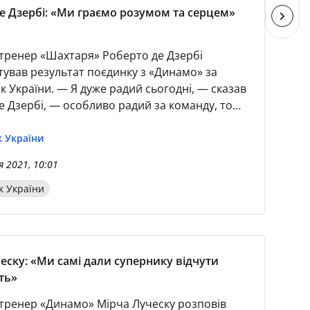
е Дзербі: «Ми граємо розумом та серцем»
тренер «Шахтаря» Роберто де Дзербі
ував результат поєдинку з «Динамо» за
к України. — Я дуже радий сьогодні, — сказав
е Дзербі, — особливо радий за команду, тому
го сезону вона нічого не виграла. Можна
утбол ногами, але ми граємо також розумом
 України
 Мої хлопці мають ще більше вірити в себе,
я 2021, 10:01
ильні футболісти.
к України
еску: «Ми самі дали супернику відчути
ть»
тренер «Динамо» Мірча Луческу розповів