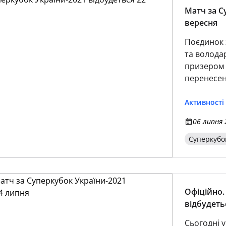
Матч за С
вересня
Поєдинок 
та волода
призером 
перенесен
Активності
06 липня 
Суперкубо
Офіційно.
відбудеть
Сьогодні у