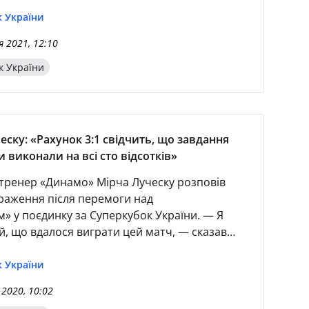
 України
 2021, 12:10
к України
еску: «Рахунок 3:1 свідчить, що завдання
и виконали на всі сто відсотків»
тренер «Динамо» Мірча Луческу розповів
враження після перемоги над
» у поєдинку за Суперкубок України. — Я
й, що вдалося виграти цей матч, — сказав
біло-синіх. — У нас зараз чимало
х, але ті, хто вийшов на поле, віддали всі
 України
 2020, 10:02