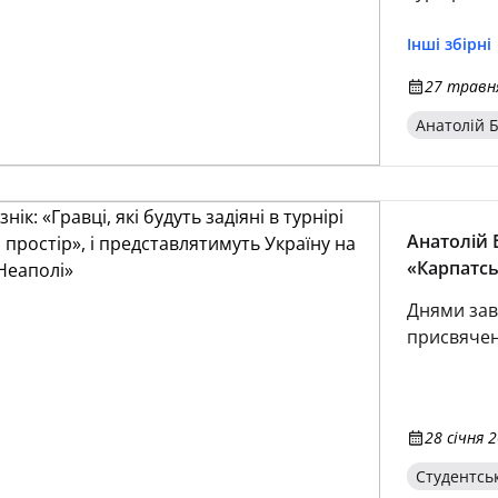
30 травня
дислокува
Інші збірні
Ужгорода,
27 травня
України Ан
Плануємо 
Анатолій Б
Анатолій Б
«Карпатсь
Універсіад
Днями зав
присвячен
28 січня 2
Студентсь