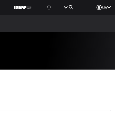
Фаншоп
Квитки
Вхід для ЗМІ
UA
ВИНИ
МЕДІА
ДОКУМЕНТИ
UAF DATA CENTER