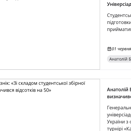
Універсіаді
Студентсь
підготовки
прийматим
01 червня
Анатолій Б
Анатолій Б
визначивс
Генеральн
універсіад
України з
турнірі «К