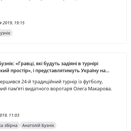
 в Ужгороді. — Починаючи з 27 травня
тимемося в комплексі «Камелот», що неподалік від
 — сказав головний тренер студентської збірної
 2019, 19:15
атолій Бузнік у коментарі офіційному сайту УАФ. —
ще раз
узнік
узнік: «Гравці, які будуть задіяні в турнірі
кий простір», і представлятимуть Україну на
і в Неаполі»
ершився 24-й традиційний турнір із футболу,
ий пам’яті видатного воротаря Олега Макарова.
019, 11:03
ка збірна
Анатолій Бузнік