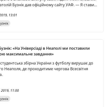
толій Бузнік дав офіційному сайту УАФ. — Я ставив
їми підопічними максимальні завдання, — сказав
2019, 13:01
— На жаль, не все вийшло так, як хотілося, хоча, як
бірна України заслуговувала на те, аби грати в
узнік
фінальному квартеті, де розігрувалися місця з пе
Бузнік: «На Універсіаді в Неаполі ми поставили
бою максимальне завдання»
 студентська збірна України з футболу вирушає до
ого Неаполя, де проходитиме чергова Всесвітня
а.
 2019, 11:00
узнік