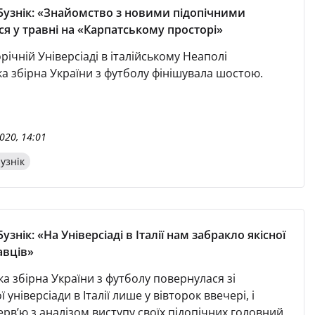
Бузнік: «Знайомство з новими підопічними
ся у травні на «Карпатському просторі»
ічній Універсіаді в італійському Неаполі
ка збірна України з футболу фінішувала шостою.
020, 14:01
узнік
узнік: «На Універсіаді в Італії нам забракло якісної
авців»
а збірна України з футболу повернулася зі
ї універсіади в Італії лише у вівторок ввечері, і
рв’ю з аналізом виступу своїх підопічних головний