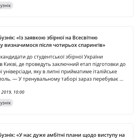
узнік
узнік: «Із заявкою збірної на Всесвітню
ду визначимося після чотирьох спарингів»
кандидати до студентської збірної України
в Києві, де проведуть заключний етап підготовки до
ї універсіади, яку в липні прийматиме італійське
поль. — У тренувальному таборі зараз перебуває 25
— сказав головний тренер команди Анатолій Бузнік в
 2019, 10:00
офіційному сайту УАФ. — Після чотирьох спарингів
ся з тими 20-ма виконавцями, що
узнік
тимуть Україну в Італії. — Чи прибули на збір до
 ті грав
Бузнік: «У нас дуже амбітні плани щодо виступу на