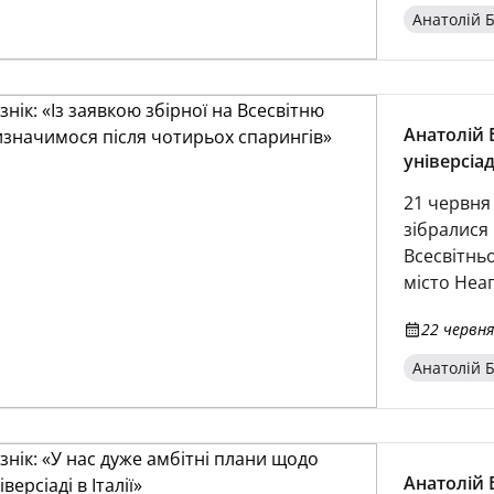
Анатолій Б
Анатолій Б
універсіа
21 червня 
зібралися 
Всесвітньо
місто Неа
гравців, 
22 червня
інтерв’ю 
визначимо
Анатолій Б
представля
столиці всі
Анатолій 