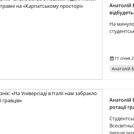
Анатолій 
відбудеть
На минулор
студентсь
11 січня 2
Анатолій Б
Анатолій Б
ротації гр
Студентськ
Всесвітньо
перше інте