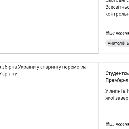
Сьогодні с
Всесвітньо
контрольн
28 червня
Анатолій Б
Студентсь
Прем’єр-л
У липні в 
якої завер
25 червня