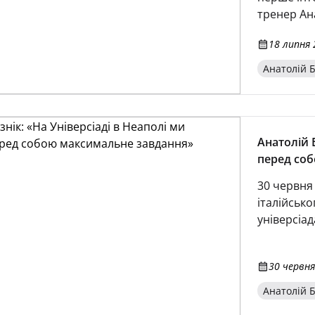
тренер Ана
перед сво
18 липня 
керманич. 
на мене, з
Анатолій Б
головному 
Анатолій 
перед со
30 червня
італійськ
універсіад
30 червня
Анатолій Б