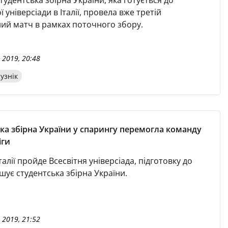
тудентська збірна України, яка готується до
ї універсіади в Італії, провела вже третій
ий матч в рамках поточного збору.
 2019, 20:48
узнік
ка збірна України у спарингу перемогла команду
іги
Італії пройде Всесвітня універсіада, підготовку до
шує студентська збірна України.
 2019, 21:52