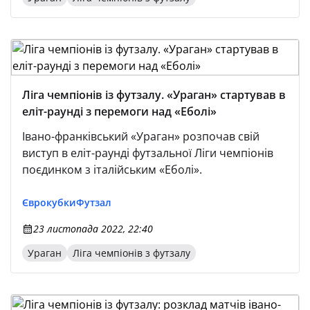
Ліга чемпіонів із футзалу. «Ураган» стартував в
еліт-раунді з перемоги над «Еболі»
Івано-франківський «Ураган» розпочав свій
виступ в еліт-раунді футзальної Ліги чемпіонів
поєдинком з італійським «Еболі».
Єврокубки
Футзал
23 листопада 2022, 22:40
Ураган
Ліга чемпіонів з футзалу