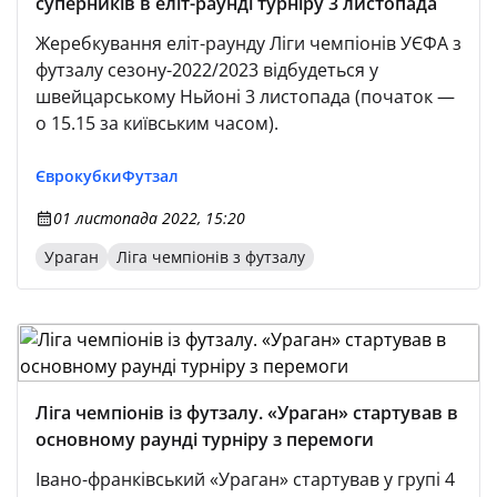
суперників в еліт-раунді турніру 3 листопада
Жеребкування еліт-раунду Ліги чемпіонів УЄФА з
футзалу сезону-2022/2023 відбудеться у
швейцарському Ньйоні 3 листопада (початок —
о 15.15 за київським часом).
Єврокубки
Футзал
01 листопада 2022, 15:20
Ураган
Ліга чемпіонів з футзалу
Ліга чемпіонів із футзалу. «Ураган» стартував в
основному раунді турніру з перемоги
Івано-франківський «Ураган» стартував у групі 4