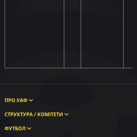
ПРО УАФ
Про УАФ
СТРУКТУРА / КОМІТЕТИ
Президент УАФ
Виконавчий комітет
ФУТБОЛ
Члени УАФ
Комітети