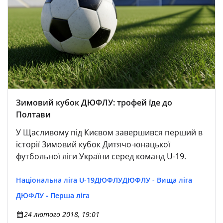
Зимовий кубок ДЮФЛУ: трофей їде до
Полтави
У Щасливому під Києвом завершився перший в
історії Зимовий кубок Дитячо-юнацької
футбольної ліги України серед команд U-19.
Національна ліга U-19
ДЮФЛУ
ДЮФЛУ - Вища ліга
ДЮФЛУ - Перша ліга
24 лютого 2018, 19:01