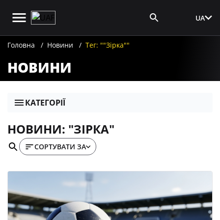
UA
Вхід для ЗМІ
Головна
Новини
Тег: ""Зірка""
НОВИНИ
КАТЕГОРІЇ
НОВИНИ: "ЗІРКА"
СОРТУВАТИ ЗА