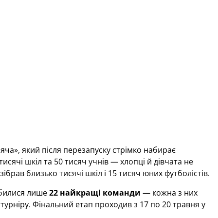
ча», який після перезапуску стрімко набирає
исячі шкіл та 50 тисяч учнів — хлопці й дівчата не
зібрав близько тисячі шкіл і 15 тисяч юних футболістів.
обилися лише
22 найкращі команди
— кожна з них
урніру. Фінальний етап проходив з 17 по 20 травня у