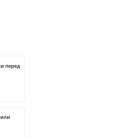
ли перед
чили