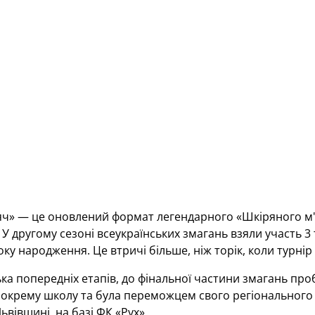
ч» — це оновлений формат легендарного «Шкіряного м'я
 У другому сезоні всеукраїнських змагань взяли участь 3 т
ку народження. Це втричі більше, ніж торік, коли турнір 
ка попередніх етапів, до фінальної частини змагань пр
окрему школу та була переможцем свого регіонального т
ьвівщині, на базі ФК «Рух».