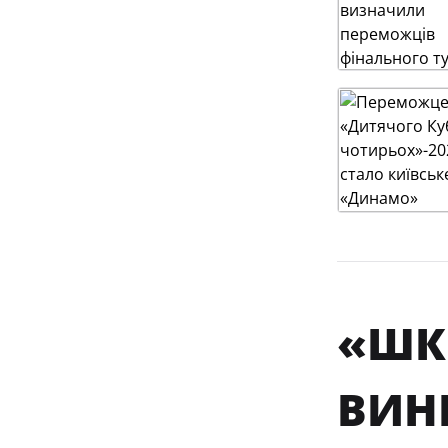
«ШКІ
ВИН