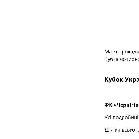
Матч проходив
Кубка чотирьо
Кубок Укра
ФК «Чернігів»
Усі подробиц
Для київськог