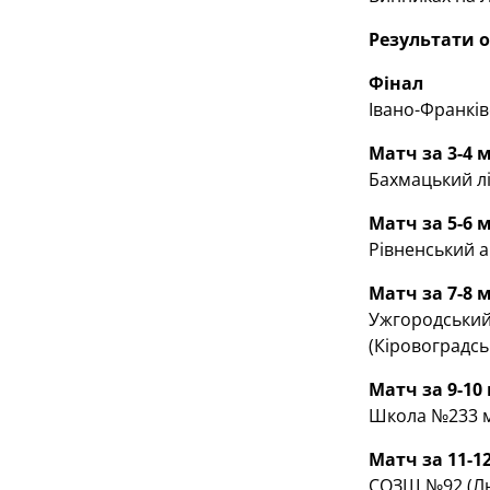
Результати о
Фінал
Івано-Франків
Матч за 3-4 
Бахмацький лі
Матч за 5-6 
Рівненський а
Матч за 7-8 
Ужгородський 
(Кіровоградсь
Матч за 9-10
Школа №233 м.
Матч за 11-1
СОЗШ №92 (Льв