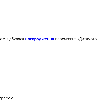
ком відбулося
нагородження
переможця «Дитячого
 трофею.