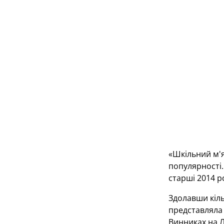
«Шкільний м'я
популярності.
старші 2014 ро
Здолавши кіль
представляла 
Винниках на Л