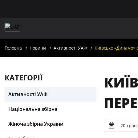
Головна
Новини
Активності УАФ
Київське «Динамо» 
КАТЕГОРІЇ
КИЇ
Активності УАФ
ПЕР
Національна збірна
Жіноча збірна України
20 травн