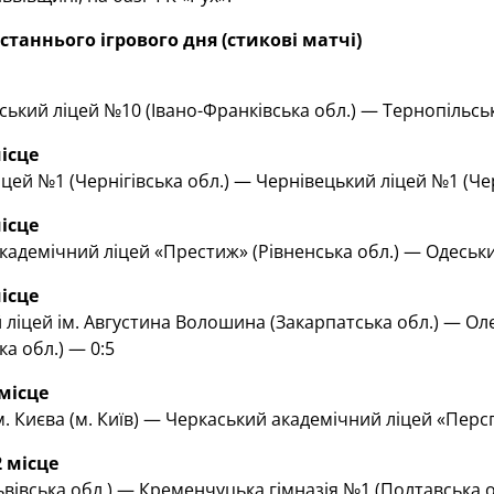
станнього ігрового дня (стикові матчі)
ський ліцей №10 (Івано-Франківська обл.)
— Тернопільськ
місце
цей №1 (Чернігівська обл.)
— Чернівецький ліцей №1 (Чер
місце
кадемічний ліцей «Престиж» (Рівненська обл.)
— Одеський
місце
ліцей ім. Августина Волошина (Закарпатська обл.)
— Оле
ка обл.) — 0:5
 місце
 Києва (м. Київ)
— Черкаський академічний ліцей «Перспек
2 місце
івська обл.)
— Кременчуцька гімназія №1 (Полтавська об