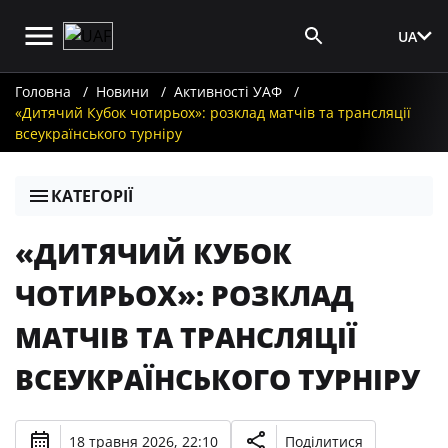
UA
Вхід для ЗМІ
Головна
Новини
Активності УАФ
«Дитячий Кубок чотирьох»: розклад матчів та трансляції
всеукраїнського турніру
КАТЕГОРІЇ
«ДИТЯЧИЙ КУБОК
ЧОТИРЬОХ»: РОЗКЛАД
МАТЧІВ ТА ТРАНСЛЯЦІЇ
ВСЕУКРАЇНСЬКОГО ТУРНІРУ
18 травня 2026, 22:10
Поділитися