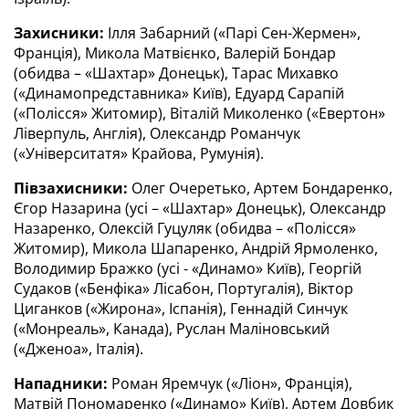
Захисники:
 Ілля Забарний («Парі Сен-Жермен», 
Франція), Микола Матвієнко, Валерій Бондар 
(обидва – «Шахтар» Донецьк), Тарас Михавко 
(«Динамопредставника» Київ), Едуард Сарапій 
(«Полісся» Житомир), Віталій Миколенко («Евертон» 
Ліверпуль, Англія), Олександр Романчук 
(«Університатя» Крайова, Румунія).
Півзахисники:
 Олег Очеретько, Артем Бондаренко, 
Єгор Назарина (усі – «Шахтар» Донецьк), Олександр 
Назаренко, Олексій Гуцуляк (обидва – «Полісся» 
Житомир), Микола Шапаренко, Андрій Ярмоленко, 
Володимир Бражко (усі - «Динамо» Київ), Георгій 
Судаков («Бенфіка» Лісабон, Португалія), Віктор 
Циганков («Жирона», Іспанія), Геннадій Синчук 
(«Монреаль», Канада), Руслан Маліновський 
(«Дженоа», Італія).
Нападники:
 Роман Яремчук («Ліон», Франція), 
Матвій Пономаренко («Динамо» Київ), Артем Довбик 