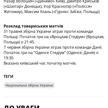
Назар Волошин («Динамо» Київ), Дмитро Криськів 
(«Шахтар» Донецьк), Ігор Краснопір («Полісся» 
Житомир), Максим Хлань («Гурнік» Забже, Польща)
Розклад товариських матчів
31 травня збірна України зіграє проти команди 
Польщі. Початок гри на «Вроцлав Стедіум» (Вроцлав, 
Польща) о 21:45.
7 червня збірна України зіграє проти команди Данії. 
Початок гри на “Оденсе Стедіум” (Оденсе, Данія) о 
19:30.
Вказано київський час початку матчів.
ТЕГИ
Національна збірна України
ДО УВАГИ