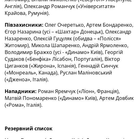
Англія), Олександр Романчук («Університатя» 
Крайова, Румунія).
Півзахисники:
 Олег Очеретько, Артем Бондаренко, 
Єгор Назарина (усі – «Шахтар» Донецьк), Олександр 
Назаренко, Олексій Гуцуляк (обидва – «Полісся» 
Житомир), Микола Шапаренко, Андрій Ярмоленко, 
Володимир Бражко (усі - «Динамо» Київ), Георгій 
Судаков («Бенфіка» Лісабон, Португалія), Віктор 
Циганков («Жирона», Іспанія), Геннадій Синчук 
(«Монреаль», Канада), Руслан Маліновський 
(«Дженоа», Італія).
Нападники:
 Роман Яремчук («Ліон», Франція), 
Матвій Пономаренко («Динамо» Київ), Артем Довбик 
(«Рома», Італія).
Резервний список