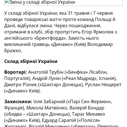
У складі збірної України, яка 31 травня і 7 червня 
проведе товариські матчі проти команд Польщі й 
Данії, відбулася зміна. Через пошкодження, 
отримане в клубі, збір пропустить Єгор Ярмолюк з 
англійського «Брентфорда». Замість нього 
викликаний гравець «Динамо» (Київ) Володимир 
Бражко.
Склад збірної України
Воротарі:
 Анатолій Трубін («Бенфіка» Лісабон, 
Португалія), Андрій Лунін («Реал Мадрид», Іспанія), 
Дмитро Різник («Шахтар» Донецьк), Руслан Нещерет 
(«Динамо» Київ).
Захисники:
 Ілля Забарний («Парі Сен-Жермен», 
Франція), Микола Матвієнко, Валерій Бондар 
(обидва – «Шахтар» Донецьк), Тарас Михавко 
(«Динамо» Київ), Едуард Сарапій («Полісся» 
Житомир), Віталій Миколенко («Евертон» Ліверпуль, 