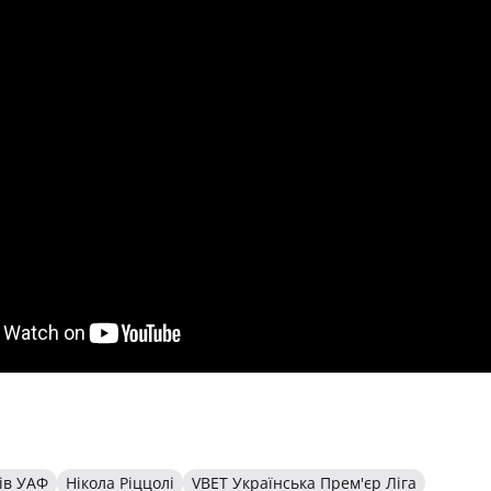
ів УАФ
Нікола Ріццолі
VBET Українська Прем'єр Ліга