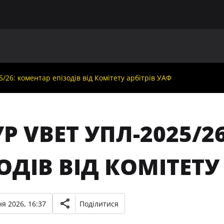
ГОЛОВНА
ПРО УАФ
ЗБІРНІ
ЧЛЕНИ УАФ
НО
5/26: коментар епізодів від Комітету арбітрів УАФ
УР VBET УПЛ-2025/
ОДІВ ВІД КОМІТЕТУ
я 2026, 16:37
Поділитися