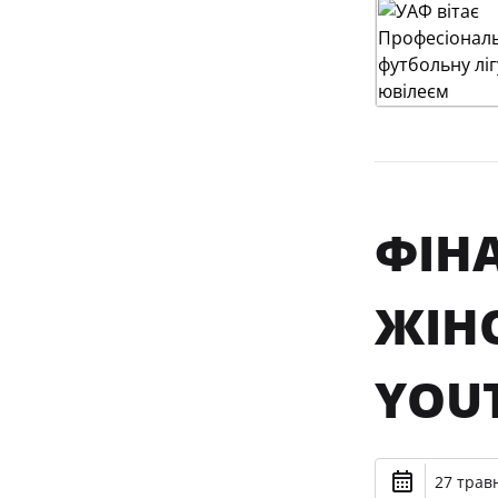
ФІНА
ЖІН
YOU
27 травн