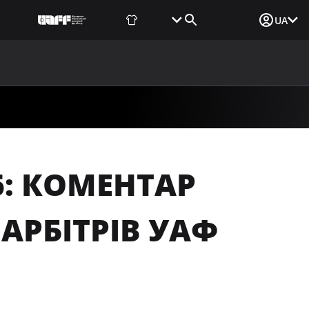
Фаншоп
Квитки
Вхід для ЗМІ
UA
ВИНИ
МЕДІА
ДОКУМЕНТИ
UAF DATA CENTER
26: КОМЕНТАР
 АРБІТРІВ УАФ