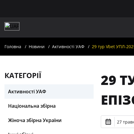
Головна
Новини
Активності УАФ
29 тур Vbet УПЛ-202
КАТЕГОРІЇ
29 Т
Активності УАФ
ЕПІЗ
Національна збірна
Жіноча збірна України
27 травн