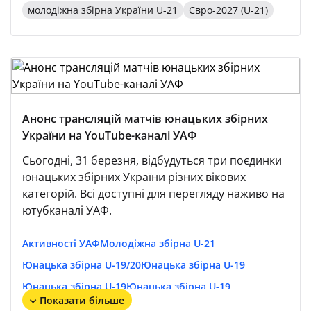
молодіжна збірна України U-21
Євро-2027 (U-21)
Анонс трансляцій матчів юнацьких збірних
України на YouTube-каналі УАФ
Сьогодні, 31 березня, відбудуться три поєдинки
юнацьких збірних України різних вікових
категорій. Всі доступні для перегляду наживо на
ютубканалі УАФ.
Активності УАФ
Молодіжна збірна U-21
Юнацька збірна U-19/20
Юнацька збірна U-19
Юнацька збірна U-19
Юнацька збірна U-19
Показати більше
Юнацька збірна U-19
Юнацька збірна U-18