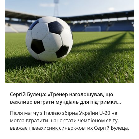
Сергій Булеца: «Тренер наголошував, що
важливо виграти мундіаль для підтримки
наших військових»
Після матчу з Італією збірна України U-20 не
могла втратити шанс стати чемпіоном світу,
вважає півзахисник синьо-жовтих Сергій Булеца.