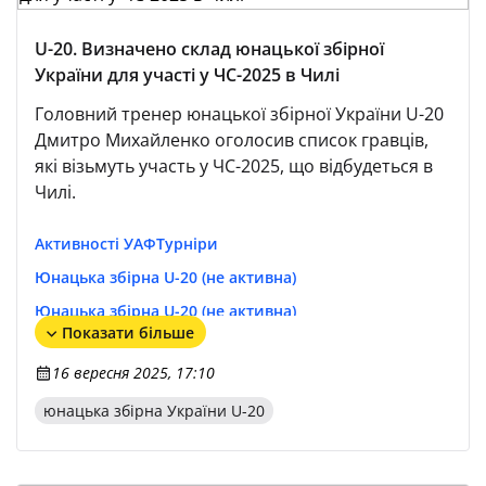
U-20. Визначено склад юнацької збірної
України для участі у ЧC-2025 в Чилі
Головний тренер юнацької збірної України U-20
Дмитро Михайленко оголосив список гравців,
які візьмуть участь у ЧС-2025, що відбудеться в
Чилі.
Активності УАФ
Турніри
Юнацька збірна U-20 (не активна)
Юнацька збірна U-20 (не активна)
Показати більше
Юнацька збірна U-19/20
Юнацька збірна U-20
16 вересня 2025, 17:10
ЧС-2025 (U-20)
юнацька збірна України U-20