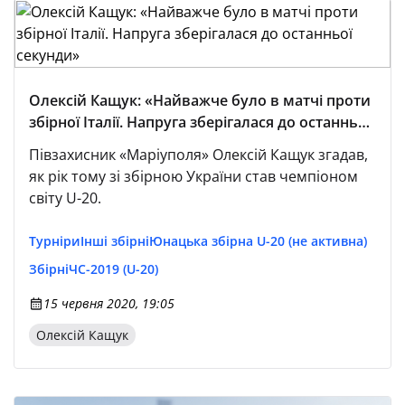
Олексій Кащук: «Найважче було в матчі проти
збірної Італії. Напруга зберігалася до останньої
секунди»
Півзахисник «Маріуполя» Олексій Кащук згадав,
як рік тому зі збірною України став чемпіоном
світу U-20.
Турніри
Інші збірні
Юнацька збірна U-20 (не активна)
Збірні
ЧС-2019 (U-20)
15 червня 2020, 19:05
Олексій Кащук