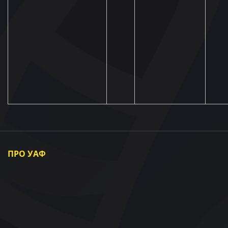
ПРО УАФ
Про УАФ
Президент УАФ
Члени УАФ