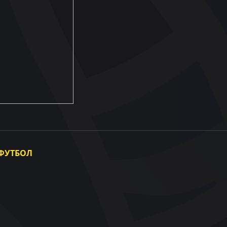
ФУТБОЛ
Національна збірна України
Жіноча збірна України
Інші збірні