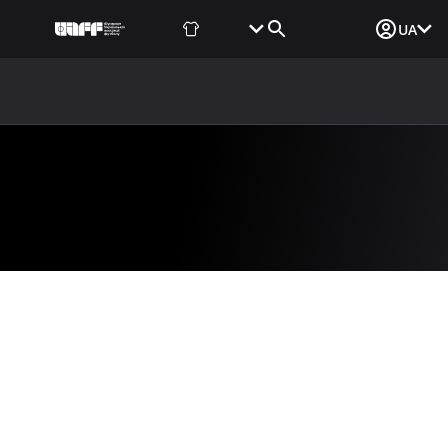
Фаншоп
Квитки
Вхід для ЗМІ
UA
ВИНИ
МЕДІА
ДОКУМЕНТИ
UAF DATA CENTER