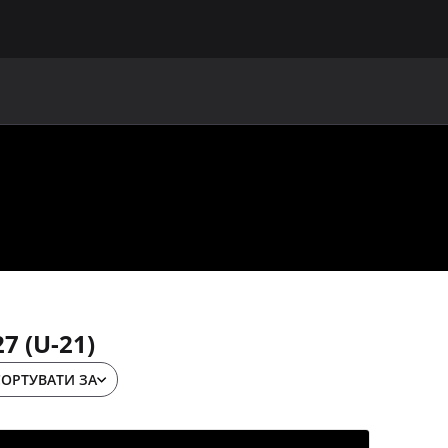
ГОЛОВНА
ПРО УАФ
ЗБІРНІ
ЧЛЕНИ УАФ
НО
7 (U-21)
СОРТУВАТИ ЗА