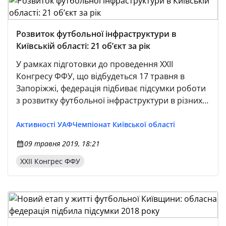
Чемпіонат Запорізької області
Чемпіонат Луганської області
Розвиток футбольної інфраструктури в
Чемпіонат Донецької області
Київській області: 21 об’єкт за рік
Чемпіонат Вінницької області
У рамках підготовки до проведення XXII
Чемпіонат Автономної Республіки Крим
Конгресу ФФУ, що відбудеться 17 травня в
Запоріжжі, федерація підбиває підсумки роботи
Чемпіонат Миколаївської області
з розвитку футбольної інфраструктури в різних
Чемпіонат Кіровоградської області
регіонах нашої держави.
Чемпіонат Сумської області
Активності УАФ
Чемпіонат Київської області
Чемпіонат Львівської області
09 травня 2019, 18:21
Чемпіонат Черкаської області
ХХІІ Конгрес ФФУ
Чемпіонат Хмельницької області
Чемпіонат Волинської області
Чемпіонат Рівненської області
Чемпіонат Івано-Франківської області