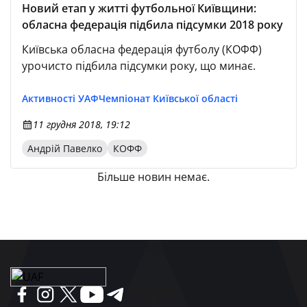
Чемпіонат Тернопільської області
Новий етап у житті футбольної Київщини:
обласна федерація підбила підсумки 2018 року
Чемпіонат Закарпатської області
Чемпіонат Чернівецької області
Київська обласна федерація футболу (КОФФ)
урочисто підбила підсумки року, що минає.
Активності УАФ
Чемпіонат Київської області
11 грудня 2018, 19:12
Андрій Павелко
КОФФ
Більше новин немає.