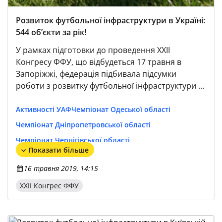
Розвиток футбольної інфраструктури в Україні:
544 об’єкти за рік!
У рамках підготовки до проведення XXII
Конгресу ФФУ, що відбудеться 17 травня в
Запоріжжі, федерація підбивала підсумки
роботи з розвитку футбольної інфраструктури в
різних регіонах країни.
Активності УАФ
Чемпіонат Одеської області
Чемпіонат Дніпропетровської області
Чемпіонат Чернігівської області
Показати більше
Чемпіонат Харківської області
16 травня 2019, 14:15
Чемпіонат Житомирської області
XXІІ Конгрес ФФУ
Чемпіонат Полтавської області
Чемпіонат Херсонської області
Чемпіонат Київської області