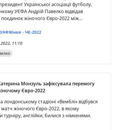
президент Української асоціації футболу,
нкому УЄФА Андрій Павелко відвідав
 поєдинок жіночого Євро-2022 між
ними збірними Англії та Німеччини, який
31 липня на лондонському «Вемблі» й став
 УАФ
Жінки - ЧЄ-2022
ванішим в історії чемпіонатів Європи.
 2022, 11:10
велко
Катерина Монзуль зафіксувала перемогу
 жіночому Євро-2022
а лондонському стадіоні «Вемблі» відбувся
 матч жіночого Євро-2022, в якому
 турніру, англійки, билися з німкенями.