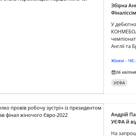
Збірна Ан
Фіналіссі
У дебютно
КОНМЕБОЛ-
чемпіонат
Англії та 
Жінки - ЧЄ-
06 квітня
УЄФА
Андрій Па
УЄФА й ві
На запрош