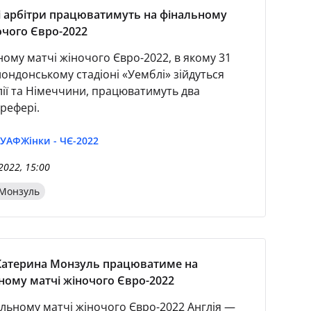
і арбітри працюватимуть на фінальному
очого Євро-2022
ному матчі жіночого Євро-2022, в якому 31
лондонському стадіоні «Уемблі» зійдуться
лії та Німеччини, працюватимуть два
 рефері.
 УАФ
Жінки - ЧЄ-2022
2022, 15:00
Монзуль
 Катерина Монзуль працюватиме на
ному матчі жіночого Євро-2022
альному матчі жіночого Євро-2022 Англія —