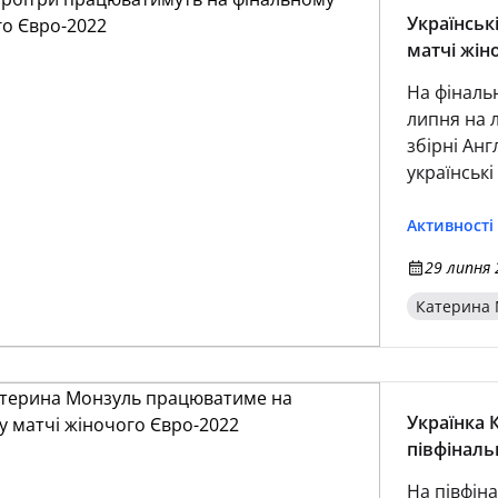
Українськ
матчі жін
На фіналь
липня на 
збірні Анг
українські
Активності
29 липня 
Катерина 
Українка
півфіналь
На півфін