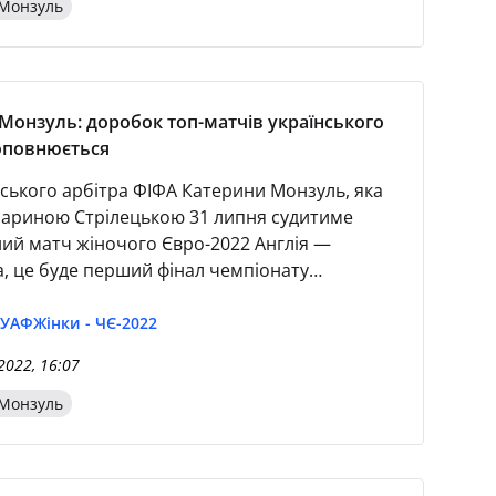
Монзуль
Монзуль: доробок топ-матчів українського
оповнюється
нського арбітра ФІФА Катерини Монзуль, яка
Мариною Стрілецькою 31 липня судитиме
ий матч жіночого Євро-2022 Англія —
, це буде перший фінал чемпіонату
у, але не перший фінал у насиченій
й кар'єрі. 2014 року харків’янка працювала
 УАФ
Жінки - ЧЄ-2022
жіночої Ліги чемпіонів між шведським
2022, 16:07
та німецьким «Вольфсбургом» (3:4).
Монзуль