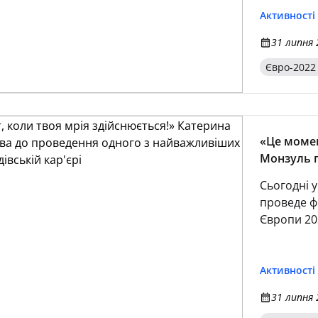
Активності
31 липня 
Євро-2022
«Це момент,
Монзуль г
найважливі
Сьогодні 
проведе ф
Європи 20
Активності
31 липня 