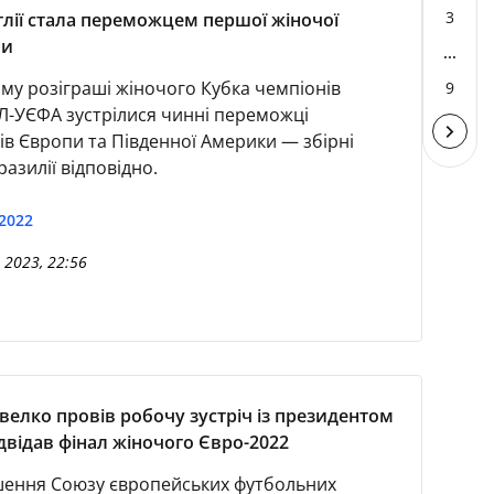
3
глії стала переможцем першої жіночої
ми
...
му розіграші жіночого Кубка чемпіонів
9
УЄФА зустрілися чинні переможці
ів Європи та Південної Америки — збірні
Бразилії відповідно.
2022
 2023, 22:56
велко провів робочу зустріч із президентом
двідав фінал жіночого Євро-2022
ення Союзу європейських футбольних