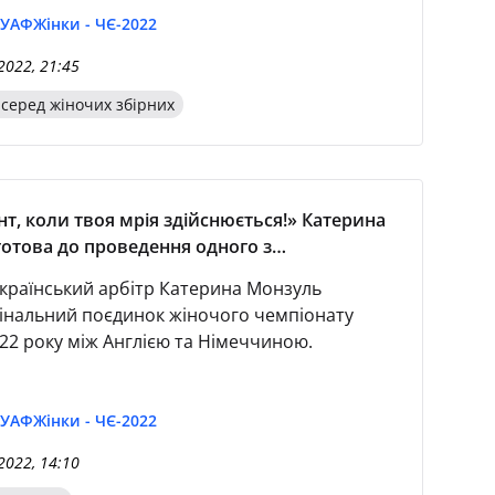
 УАФ
Жінки - ЧЄ-2022
2022, 21:45
 серед жіночих збірних
 коли твоя мрія здійснюється!» Катерина
отова до проведення одного з
ших матчів у її суддівській кар'єрі
український арбітр Катерина Монзуль
інальний поєдинок жіночого чемпіонату
22 року між Англією та Німеччиною.
 УАФ
Жінки - ЧЄ-2022
2022, 14:10