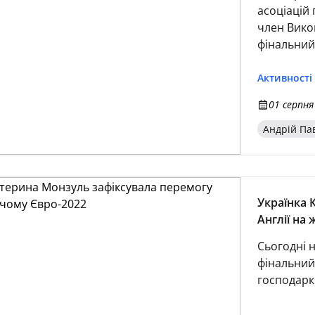
асоціацій 
член Вико
фінальний
національ
відбувся 
Активності
найвідвіду
01 серпня
Андрій Па
Українка 
Англії на
Сьогодні н
фінальний
господарки