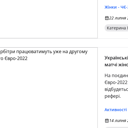
Жінки - ЧЄ-
22 липня 
Катерина 
Українськ
матчі жін
На поєдин
Євро-2022 
відбудеть
рефері.
Активності
14 липня 