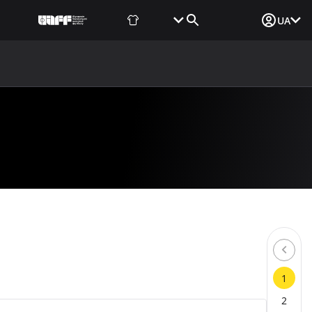
Фаншоп
Квитки
Вхід для ЗМІ
UA
ВИНИ
МЕДІА
ДОКУМЕНТИ
UAF DATA CENTER
1
2