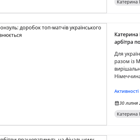
Катерина 
Катерина 
арбітра п
Для украї
разом із 
вирішальн
Німеччина
континент
міжнародні
Активності
на фіналі 
30 липня 
«Тюресо» 
Катерина 