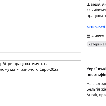
Швеція, я
за київськ
працювати
арбітром 
Обов’язки
Активності
(Швейцарія
26 липня 
системи V
Хіглер (об
Катерина 
Українськ
чвертьфін
На сьогод
Бельгія жі
Англії, пр