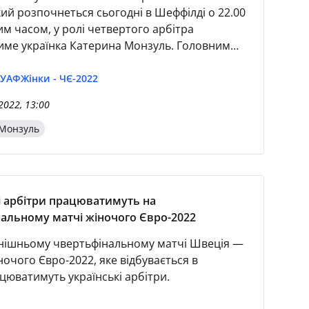
кий розпочнеться сьогодні в Шеффілді о 22.00
им часом, у ролі четвертого арбітра
ме українка Катерина Монзуль. Головним
бригади виступить швейцарка Естер Стаублі.
 лайнсменів виконуватимуть Сюзанна Кюнг
 УАФ
Жінки - ЧЄ-2022
) та Сара Телек (Австрія). У ролі арбітра
2022, 13:00
AR буде Пол ван Букель, а асистента — Денніс
идва — Нідерланди).
Монзуль
і арбітри працюватимуть на
альному матчі жіночого Євро-2022
нішньому чвертьфінальному матчі Швеція —
ночого Євро-2022, яке відбувається в
ацюватимуть українські арбітри.