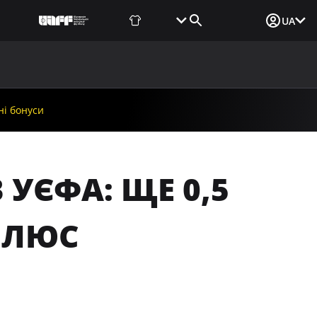
Фаншоп
Квитки
Вхід для ЗМІ
UA
ВИНИ
МЕДІА
ДОКУМЕНТИ
UAF DATA CENTER
ні бонуси
 УЄФА: ЩЕ 0,5
ПЛЮС