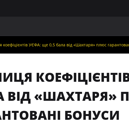
ГОЛОВНА
ПРО УАФ
ЗБІРНІ
ЧЛЕНИ УАФ
НО
я коефіцієнтів УЄФА: ще 0,5 бала від «Шахтаря» плюс гарантова
ИЦЯ КОЕФІЦІЄНТІВ
А ВІД «ШАХТАРЯ» 
АНТОВАНІ БОНУСИ