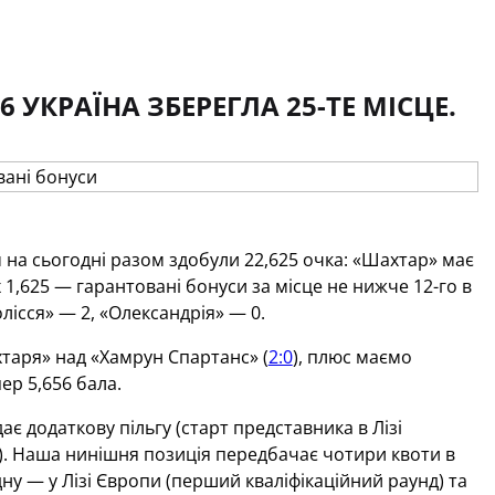
 УКРАЇНА ЗБЕРЕГЛА 25-ТЕ МІСЦЕ.
м на сьогодні разом здобули 22,625 очка: «Шахтар» має
их 1,625 — гарантовані бонуси за місце не нижче 12-го в
лісся» — 2, «Олександрія» — 0.
таря» над «Хамрун Спартанс» (
2:0
), плюс маємо
ер 5,656 бала.
дає додаткову пільгу (старт представника в Лізі
ок). Наша нинішня позиція передбачає чотири квоти в
дну — у Лізі Європи (перший кваліфікаційний раунд) та