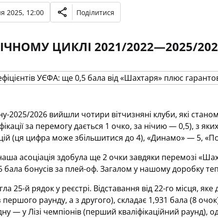
я 2025, 12:00
Поділитися
ІЧНОМУ ЦИКЛІ 2021/2022—2025/2026
ну-2025/2026 вийшли чотири вітчизняні клуби, які стано
іфікації за перемогу дається 1 очко, за нічию — 0,5), з як
цій (ця цифра може збільшитися до 4), «Динамо» — 5, «По
аша асоціація здобула ще 2 очки завдяки перемозі «Шах
5 бала бонусів за плей-оф. Загалом у нашому доробку теп
ла 25-й рядок у реєстрі. Відставання від 22-го місця, яке 
з першого раунду, а з другого), складає 1,931 бала (8 оч
дну — у Лізі чемпіонів (перший кваліфікаційний раунд), о