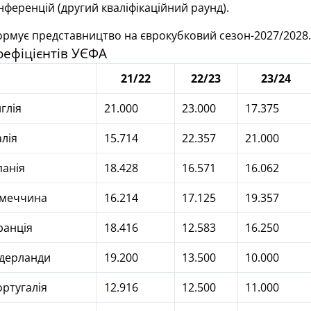
онференцій (другий кваліфікаційний раунд).
ормує представництво на єврокубковий сезон-2027/2028.
коефіцієнтів УЄФА
21/22
22/23
23/24
глія
21.000
23.000
17.375
алія
15.714
22.357
21.000
панія
18.428
16.571
16.062
імеччина
16.214
17.125
19.357
ранція
18.416
12.583
16.250
дерланди
19.200
13.500
10.000
ртугалія
12.916
12.500
11.000