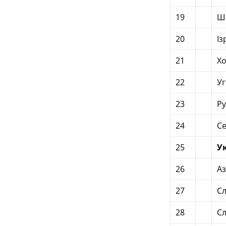
19
Ш
20
Із
21
Хо
22
У
23
Ру
24
Се
25
У
26
А
27
Сл
28
С