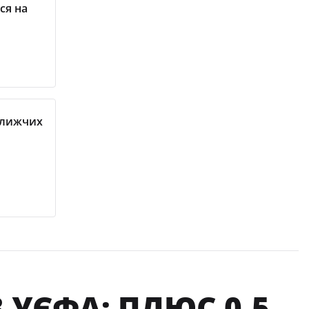
ся на
ближчих
 УЄФА: ПЛЮС 0,5