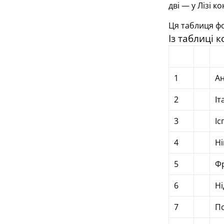
дві — у Лізі к
Ця таблиця ф
Із таблиці 
1
Ан
2
Iт
3
Іс
4
Н
5
Ф
6
Ні
7
По