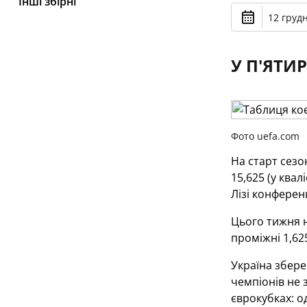
Інші збірні
12 грудн
У П'ЯТИР
Фото uefa.com
На старт сезо
15,625 (у квал
Лізі конферен
Цього тижня н
проміжні 1,62
Україна зберег
чемпіонів не 
єврокубках: о