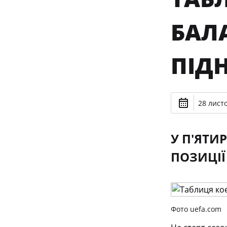
БАЛА
ПІДН
28 лист
У П'ЯТИ
ПОЗИЦІЇ 
Фото uefa.com