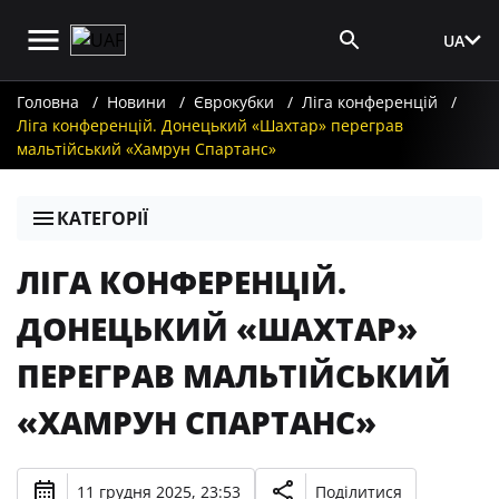
UA
Вхід для ЗМІ
Головна
Новини
Єврокубки
Ліга конференцій
Ліга конференцій. Донецький «Шахтар» переграв
мальтійський «Хамрун Спартанс»
КАТЕГОРІЇ
ЛІГА КОНФЕРЕНЦІЙ.
ДОНЕЦЬКИЙ «ШАХТАР»
ПЕРЕГРАВ МАЛЬТІЙСЬКИЙ
«ХАМРУН СПАРТАНС»
11 грудня 2025, 23:53
Поділитися