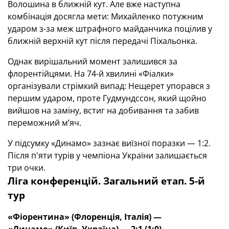
Волошина в ближній кут. Але вже наступна
комбінація досягла мети: Михайленко потужним
ударом з-за меж штрафного майданчика поцілив у
ближній верхній кут після передачі Піхальонка.
Однак вирішальний момент залишився за
флорентійцями. На 74-й хвилині «Фіалки»
організували стрімкий випад: Нещерет упорався з
першим ударом, проте Гудмундссон, який щойно
вийшов на заміну, встиг на добивання та забив
переможний м’яч.
У підсумку «Динамо» зазнає виїзної поразки — 1:2.
Після п'яти турів у чемпіона України залишається
три очки.
Ліга конференцій. Загальний етап. 5-й
тур
«Фіорентина» (Флоренція, Італія) —