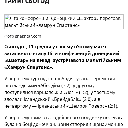
ТАЙМІ СЬОГОД
Фото shakhtar.com
Сьогодні, 11 грудня у своєму п'ятому матчі
загального етапу Ліги конференцій донецький
«Шахтар» на виїзді зустрічався з мальтійським
«Хамрун Спартанс».
У першому турі підопічні Арди Турана перемогли
шотландський «Абердін» (3:2), у другому
поступилися варшавській «Легії» (1:2), у третьому
здолали ісландський «Брейдаблік» (2:0), а в
четвертому — ірландський «Шемрок Роверс» (2:1).
У першому таймі сьогоднішнього поєдинку перевага
була на боці донеччан. Вони створили щонайменше