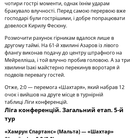
чотири гострі моменти, однак їхнім ударам
бракувало влучності. Перед самою перервою вже
господарі були гострішими, і добре попрацювати
довелося Кирилу Фесюну.
Розмочити рахунок гірникам вдалося лише в
другому таймі. На 61-й хвилині Азаров із лівого
флангу виконав подачу до центру штрафного на
Мейрелліша, і той влучно пробив головою. А за три
хвилини Ізакі майстерно перекинув воротаря й
подвоїв перевагу гостей.
Отже, 2:0 — перемога «Шахтаря», який набрав 12
очок і вийшов на друге місце в турнірній
таблиці Ліги конференцій.
Ліга конференцій. Загальний етап. 5-й
тур
«Хамрун Спартанс» (Мальта) — «Шахтар»