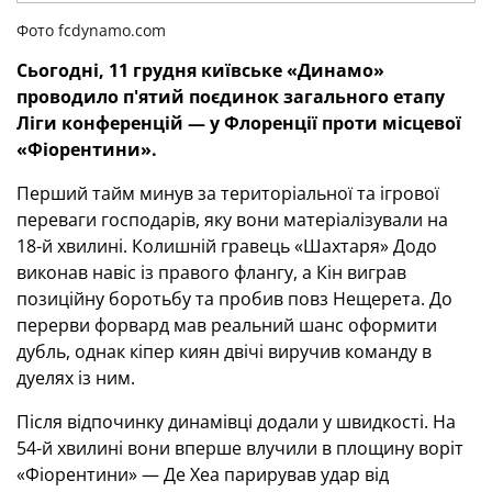
Фото fcdynamo.com
Сьогодні, 11 грудня київське «Динамо»
проводило п'ятий поєдинок загального етапу
Ліги конференцій — у Флоренції проти місцевої
«Фіорентини».
Перший тайм минув за територіальної та ігрової
переваги господарів, яку вони матеріалізували на
18-й хвилині. Колишній гравець «Шахтаря» Додо
виконав навіс із правого флангу, а Кін виграв
позиційну боротьбу та пробив повз Нещерета. До
перерви форвард мав реальний шанс оформити
дубль, однак кіпер киян двічі виручив команду в
дуелях із ним.
Після відпочинку динамівці додали у швидкості. На
54-й хвилині вони вперше влучили в площину воріт
«Фіорентини» — Де Хеа парирував удар від