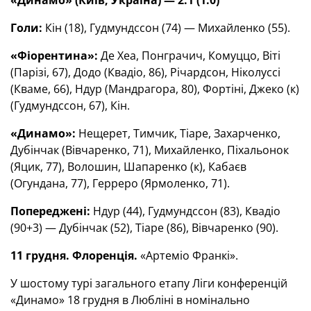
«Динамо» (Київ, Україна) — 2:1 (1:0)
Голи:
Кін (18), Гудмундссон (74) — Михайленко (55).
«Фіорентина»:
Де Хеа, Понграчич, Комуццо, Віті
(Парізі, 67), Додо (Квадіо, 86), Річардсон, Ніколуссі
(Кваме, 66), Ндур (Мандрагора, 80), Фортіні, Джеко (к)
(Гудмундссон, 67), Кін.
«Динамо»:
Нещерет, Тимчик, Тіаре, Захарченко,
Дубінчак (Вівчаренко, 71), Михайленко, Піхальонок
(Яцик, 77), Волошин, Шапаренко (к), Кабаєв
(Огундана, 77), Герреро (Ярмоленко, 71).
Попереджені:
Ндур (44), Гудмундссон (83), Квадіо
(90+3) — Дубінчак (52), Тіаре (86), Вівчаренко (90).
11 грудня. Флоренція.
«Артеміо Франкі».
У шостому турі загального етапу Ліги конференцій
«Динамо» 18 грудня в Любліні в номінально