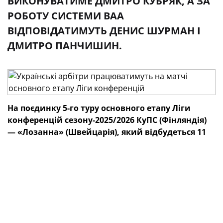
ВИКОНУВАТИМЕ ДМИТРО КУБРЯК, А ЗА
РОБОТУ СИСТЕМИ ВАА
ВІДПОВІДАТИМУТЬ ДЕНИС ШУРМАН І
ДМИТРО ПАНЧИШИН.
На поєдинку 5-го туру основного етапу Ліги
конференцій сезону-2025/2026 КуПС (Фінляндія)
— «Лозанна» (Швейцарія), який відбудеться 11
грудня в Тампере, працюватиме суддівська
бригада з України. Про це
інформує
УЄФА.
Головним арбітром виступить Олексій Деревінський.
На лініях йому допомагатимуть Олексій Миронов і
Світлана Грушко. Обов’язки четвертого арбітра
виконуватиме Дмитро Кубряк, а за роботу системи