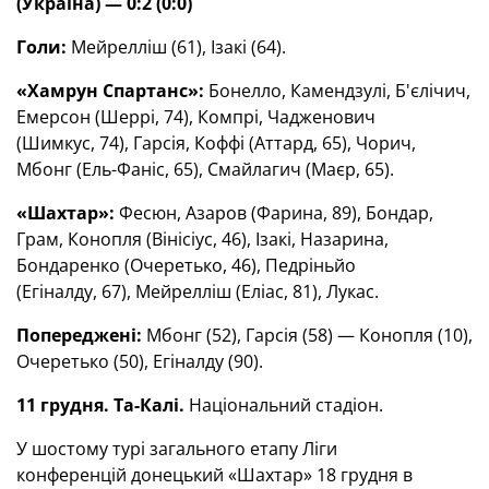
(Україна) — 0:2 (0:0)
Голи:
Мейрелліш (61), Ізакі (64).
«Хамрун Спартанс»:
Бонелло, Камендзулі, Б'єлічич,
Емерсон (Шеррі, 74), Компрі, Чадженович
(Шимкус, 74), Гарсія, Коффі (Аттард, 65), Чорич,
Мбонг (Ель-Фаніс, 65), Смайлагич (Маєр, 65).
«Шахтар»:
Фесюн, Азаров (Фарина, 89), Бондар,
Грам, Конопля (Вінісіус, 46), Ізакі, Назарина,
Бондаренко (Очеретько, 46), Педріньйо
(Егіналду, 67), Мейрелліш (Еліас, 81), Лукас.
Попереджені:
Мбонг (52), Гарсія (58) — Конопля (10),
Очеретько (50), Егіналду (90).
11 грудня. Та-Калі.
Національний стадіон.
У шостому турі загального етапу Ліги
конференцій донецький «Шахтар» 18 грудня в