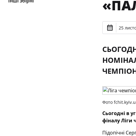
«ПА
Інші збірні
25 лист
СЬОГОДН
НОМІНАЛ
ЧЕМПІОН
Фото fchit.kyiv.
Сьогодні в у
фіналу Ліги 
Підопічні Сер