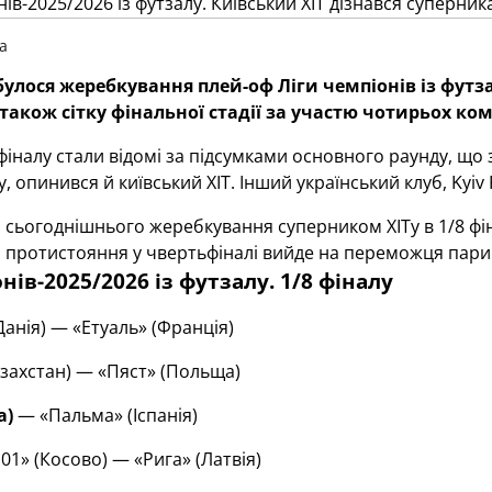
ua
булося жеребкування плей-оф Ліги чемпіонів із футзал
а також сітку фінальної стадії за участю чотирьох ко
фіналу стали відомі за підсумками основного раунду, що 
у, опинився й київський ХІТ. Інший український клуб,
Kyiv
 сьогоднішнього жеребкування суперником ХІТу в 1/8 фін
 протистояння у чвертьфіналі вийде на переможця пар
нів-2025/2026 із футзалу. 1/8 фіналу
Данія) — «Етуаль» (Франція)
азахстан) — «Пяст» (Польща)
а)
— «Пальма» (Іспанія)
01» (Косово) — «Рига» (Латвія)