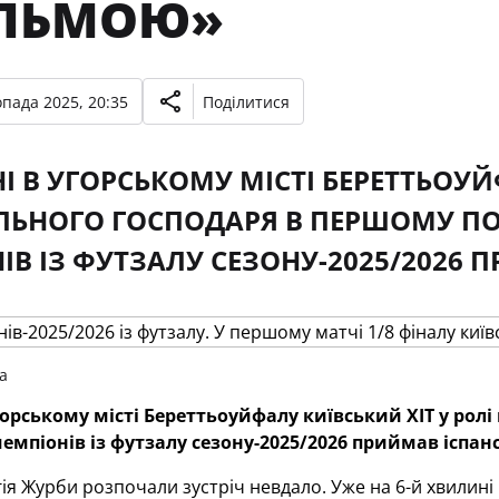
ЛЬМОЮ»
опада 2025, 20:35
Поділитися
І В УГОРСЬКОМУ МІСТІ БЕРЕТТЬОУЙ
ЬНОГО ГОСПОДАРЯ В ПЕРШОМУ ПОЄ
ІВ ІЗ ФУТЗАЛУ СЕЗОНУ-2025/2026 
ua
горському місті Береттьоуйфалу київський ХІТ у рол
чемпіонів із футзалу сезону-2025/2026 приймав іспа
гія Журби розпочали зустріч невдало. Уже на 6-й хвилині