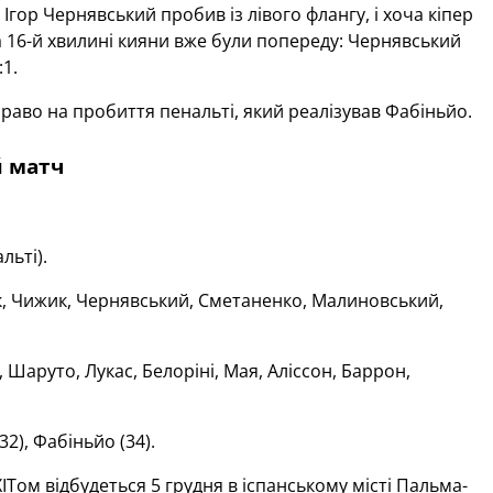
гор Чернявський пробив із лівого флангу, і хоча кіпер
а 16-й хвилині кияни вже були попереду: Чернявський
:1.
право на пробиття пенальті, який реалізував
Фабіньйо.
й матч
льті).
, Чижик, Чернявський, Сметаненко, Малиновський,
 Шаруто, Лукас, Белоріні, Мая, Аліссон, Баррон,
32), Фабіньйо (34).
ХІТом відбудеться 5 грудня в іспанському місті Пальма-