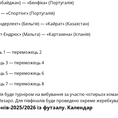
ербайджан) — «Бенфіка» (Португалія)
) — «Спортінг» (Португалія)
Андерлехт» (Бельгія) — «Кайрат» (Казахстан)
нт-Ендрюс» (Мальта) —
«Картахена» (Іспанія)
ь 1 — переможець 2
ць 3 — переможець 4
ць 5 — переможець 6
ць 7 — переможець 8
ія буде турніром на вибування за участю чотирьох кома
Пезаро. Для півфіналів буде проведено окреме жеребкув
онів-2025/2026 із футзалу. Календар