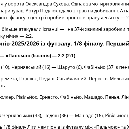
ч у ворота Олександра Сухова. Однак за чотири хвилини І
 парирував, Артур Подлюк вдало зіграв на добиванні. А н
івого флангу в центр і пробив просто в праву дев'ятку
— 2
 більше атакували іспанці
—
і на 37-й хвилині заробили 
ку нічия — 2:2.
нів-2025/2026 із футзалу. 1/8 фі
н
алу. Перши
 — «Пальма» (Іспанія) — 2:2 (2:1)
(10), Чернявський (16) —
Шаруто (6), Фабіньйо (37, з пена
еремета, Подлюк, Педяш, Сагайдачний, Первєєв, Мельник
ць.
ллер, Рівільйос, Ернесто, Фабіньйо, Машадо, Пенья, Лін,
:
Чернявський (33), Педяш (36)
—
Машадо (16), Рівільйос (
ь 1/8 фіналу Ліги чемпіонів із футзалу між «Пальмою» та 