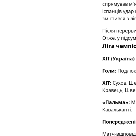
спрямував м'я
іспанців удар
змістився з л
Після перерви
Отже, у підсум
Ліга чемпіо
ХІТ (Україна)
Голи:
Подлюк 
ХІТ:
Cухов, Ш
Кравець, Шве
«Пальма»:
Мю
Кавальканті.
Попереджені
Матч-відповід