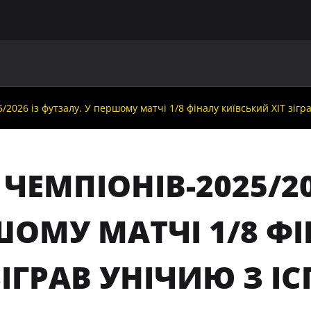
ГОЛОВНА
ПРО УАФ
ЗБІРНІ
ЧЛЕНИ УАФ
НО
5/2026 із футзалу. У першому матчі 1/8 фіналу київський ХІТ зі
 ЧЕМПІОНІВ-2025/20
ШОМУ МАТЧІ 1/8 Ф
ЗІГРАВ УНІЧИЮ З 