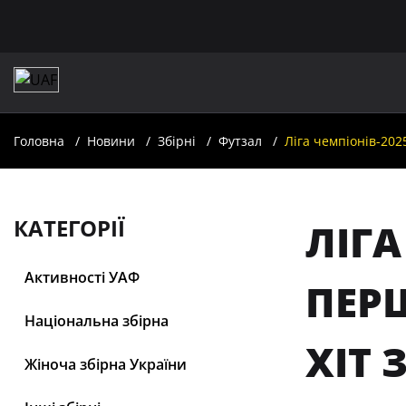
Головна
Новини
Збірні
Футзал
Ліга чемпіонів-202
КАТЕГОРІЇ
ЛІГА
Активності УАФ
ПЕР
Національна збірна
ХІТ 
Жіноча збірна України