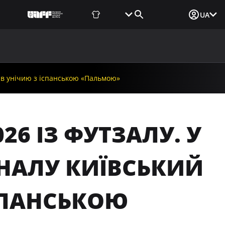
Фаншоп
Квитки
Вхід для ЗМІ
UA
ВИНИ
МЕДІА
ДОКУМЕНТИ
UAF DATA CENTER
грав унічию з іспанською «Пальмою»
26 ІЗ ФУТЗАЛУ. У
ІНАЛУ КИЇВСЬКИЙ
ІСПАНСЬКОЮ