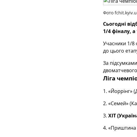
Фото fchit.kyiv.
Сьогодні від
1/4 фіналу, 
Учасники 1/8 
до цього етап
За підсумками
двоматчевого
Ліга чемпіо
1. «Йоррінг» (
2. «Семей» (К
3.
ХІТ (Україн
4. «Приштина 