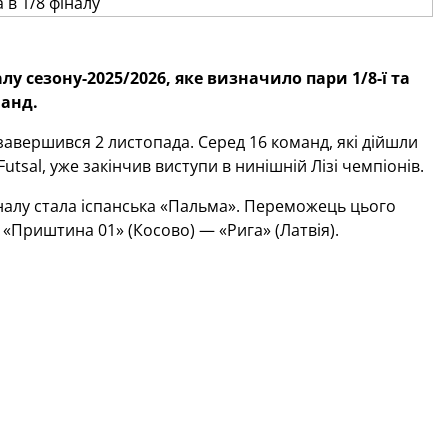
у сезону-2025/2026, яке визначило пари 1/8-ї та
манд.
завершився 2 листопада. Серед 16 команд, які дійшли
 Futsal, уже закінчив виступи в нинішній Лізі чемпіонів.
алу стала іспанська «
Пальма
». Переможець цього
и
«Приштина 01» (Косово) — «Рига» (Латвія).