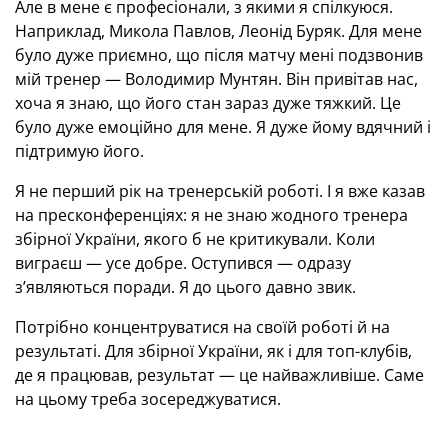
Але в мене є професіонали, з якими я спілкуюся.
Наприклад, Микола Павлов, Леонід Буряк. Для мене
було дуже приємно, що після матчу мені подзвонив
мій тренер — Володимир Мунтян. Він привітав нас,
хоча я знаю, що його стан зараз дуже тяжкий. Це
було дуже емоційно для мене. Я дуже йому вдячний і
підтримую його.
Я не перший рік на тренерській роботі. І я вже казав
на пресконференціях: я не знаю жодного тренера
збірної України, якого б не критикували. Коли
виграєш — усе добре. Оступився — одразу
з’являються поради. Я до цього давно звик.
Потрібно концентруватися на своїй роботі й на
результаті. Для збірної України, як і для топ-клубів,
де я працював, результат — це найважливіше. Саме
на цьому треба зосереджуватися.