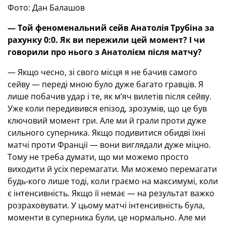
Фото: Дан Балашов
— Той феноменальний сейв Анатолія Трубіна за
рахунку 0:0. Як ви пережили цей момент? І чи
говорили про нього з Анатолієм після матчу?
— Якщо чесно, зі свого місця я не бачив самого
сейву — переді мною було дуже багато гравців. Я
лише побачив удар і те, як м’яч вилетів після сейву.
Уже коли передивився епізод, зрозумів, що це був
ключовий момент гри. Але ми й грали проти дуже
сильного суперника. Якщо подивитися обидві їхні
матчі проти Франції — вони виглядали дуже міцно.
Тому не треба думати, що ми можемо просто
виходити й усіх перемагати. Ми можемо перемагати
будь-кого лише тоді, коли граємо на максимумі, коли
є інтенсивність. Якщо її немає — на результат важко
розраховувати. У цьому матчі інтенсивність була,
моменти в суперника були, це нормально. Але ми