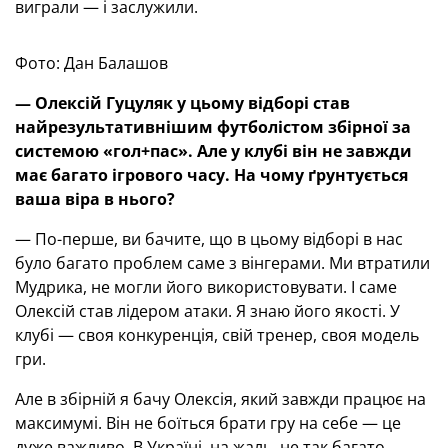
виграли — і заслужили.
Фото: Дан Балашов
— Олексій Гуцуляк у цьому відборі став
найрезультативнішим футболістом збірної за
системою «гол+пас». Але у клубі він не завжди
має багато ігрового часу. На чому ґрунтується
ваша віра в нього?
— По-перше, ви бачите, що в цьому відборі в нас
було багато проблем саме з вінгерами. Ми втратили
Мудрика, не могли його використовувати. І саме
Олексій став лідером атаки. Я знаю його якості. У
клубі — своя конкуренція, свій тренер, своя модель
гри.
Але в збірній я бачу Олексія, який завжди працює на
максимумі. Він не боїться брати гру на себе — це
дуже важливо. В Україні, на жаль, не так багато