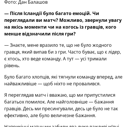
Фото: Дан Балашов
— Після Ісландії було багато емоцій. Чи
переглядали ви матч? Можливо, звернули увагу
на якісь моменти чи на когось із гравців, кого
менше відзначили після гри?
— Знаєте, мене вразило те, що не було жодного
гравця, який випав би з гри. Часто буває, що є лідер,
є хтось, хто веде команду. А тут — усі тримали
рівень.
Було багато хлопців, які тягнули команду вперед, але
найважливіше — щоб ніхто не провалився.
Я переглядав матч і вважаю, що ми припустилися
багатьох помилок. Але найголовніше — бажання
гравців. Десь ми пресингували, десь це було не так
ефективно, але було величезне бажання.
Наприкінці матчу ми забили два дуже важливі м’ячі.