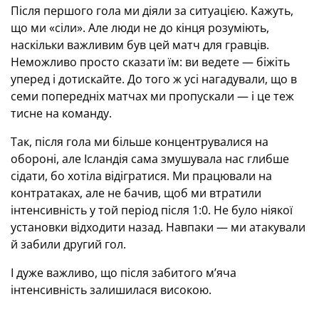
Після першого гола ми діяли за ситуацією. Кажуть,
що ми «сіли». Але люди не до кінця розуміють,
наскільки важливим був цей матч для гравців.
Неможливо просто сказати їм: ви ведете — біжіть
уперед і дотискайте. До того ж усі нагадували, що в
семи попередніх матчах ми пропускали — і це теж
тисне на команду.
Так, після гола ми більше концентрувалися на
обороні, але Ісландія сама змушувала нас глибше
сідати, бо хотіла відігратися. Ми працювали на
контратаках, але не бачив, щоб ми втратили
інтенсивність у той період після 1:0. Не було ніякої
установки відходити назад. Навпаки — ми атакували
й забили другий гол.
І дуже важливо, що після забитого м’яча
інтенсивність залишилася високою.