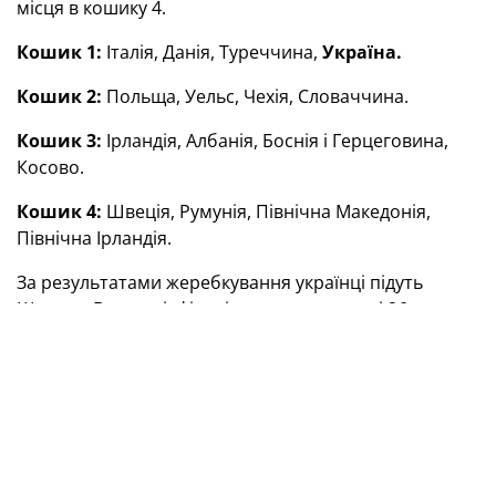
місця в кошику 4.
Кошик 1:
Італія, Данія, Туреччина,
Україна.
Кошик 2:
Польща, Уельс, Чехія, Словаччина.
Кошик 3:
Ірландія, Албанія, Боснія і Герцеговина,
Косово.
Кошик 4:
Швеція, Румунія, Північна Македонія,
Північна Ірландія.
За результатами жеребкування українці підуть
Шляхом B, де в півфіналі на власному полі 26
березня зустрінуться з командою Швеції. У разі
успіху в даному протистоянні збірна України у фіналі
31 березня побореться за перепустку на ЧС-2026 із
переможцем дуелі Польща — Албанія.
Плей-оф відбору ЧС-2026. Європа
Шлях А