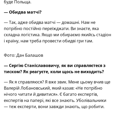
буде Польща.
— Обидва матчі?
— Так, адже обидва матчі — домашні. Нам не
потрібно постійно переїжджати. Ви знаєте, яка
складна логістика. Якщо ми обираємо якийсь стадіон
і країну, нам треба провести обидві гри там.
Фото: Дан Балашов
— Сергію Станіславовичу, як ви справляєтеся з
тиском? Як реагуєте, коли щось не виходить?
— Як я справляюся? Я вже звик. Мене цьому вчив ще
Валерій Лобановський, який казав: «Не потрібно
нічого читати й дивитися». Є багато експертів,
експертів на папері, які все знають. Уболівальники
— теж експерти, вони завжди знають, що робити.