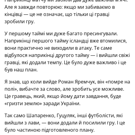
Але я завжди повторюю: якщо ми забиваємо в
кінцівці — це не означає, що тільки ці гравці
зробили гру.
У першому таймі ми дуже багато пресингували.
Наприкінці першого тайму ісландці вже втомилися,
вони практично не виходили в атаку. Те саме
відбулося наприкінці другого тайму — і вийшли свіжі
гравці, які додали темпу. Це було дуже важливо і це
був наш план.
Я знав, що коли вийде Роман Яремчук, він «помре на
полі», вибачте за слово, але зробить усе можливе.
Це гравець, який, якщо йому дати завдання, буде
«гризти землю» заради України.
Так само Шапаренко, Гуцуляк, інші футболісти, які
вийшли з лави, — вони додали й посилили гру. І це
було частиною підготовленого плану.