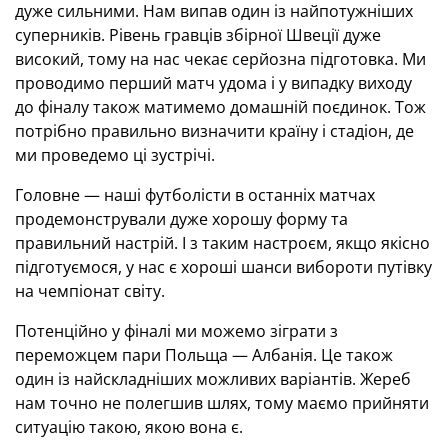
дуже сильними. Нам випав один із найпотужніших
суперників. Рівень гравців збірної Швеції дуже
високий, тому на нас чекає серйозна підготовка. Ми
проводимо перший матч удома і у випадку виходу
до фіналу також матимемо домашній поєдинок. Тож
потрібно правильно визначити країну і стадіон, де
ми проведемо ці зустрічі.
Головне — наші футболісти в останніх матчах
продемонстрували дуже хорошу форму та
правильний настрій. І з таким настроєм, якщо якісно
підготуємося, у нас є хороші шанси вибороти путівку
на чемпіонат світу.
Потенційно у фіналі ми можемо зіграти з
переможцем пари Польща — Албанія. Це також
один із найскладніших можливих варіантів. Жереб
нам точно не полегшив шлях, тому маємо прийняти
ситуацію такою, якою вона є.