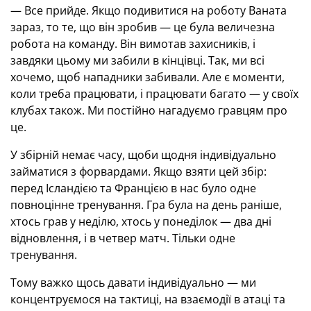
— Все прийде. Якщо подивитися на роботу Ваната
зараз, то те, що він зробив — це була величезна
робота на команду. Він вимотав захисників, і
завдяки цьому ми забили в кінцівці. Так, ми всі
хочемо, щоб нападники забивали. Але є моменти,
коли треба працювати, і працювати багато — у своїх
клубах також. Ми постійно нагадуємо гравцям про
це.
У збірній немає часу, щоби щодня індивідуально
займатися з форвардами. Якщо взяти цей збір:
перед Ісландією та Францією в нас було одне
повноцінне тренування. Гра була на день раніше,
хтось грав у неділю, хтось у понеділок — два дні
відновлення, і в четвер матч. Тільки одне
тренування.
Тому важко щось давати індивідуально — ми
концентруємося на тактиці, на взаємодії в атаці та