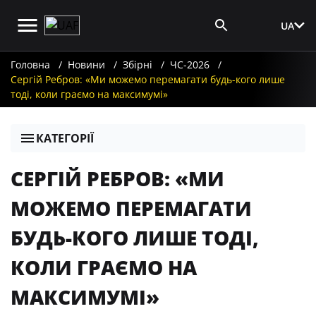
UA
Вхід для ЗМІ
Головна
Новини
Збірні
ЧС-2026
Сергій Ребров: «Ми можемо перемагати будь-кого лише
тоді, коли граємо на максимумі»
КАТЕГОРІЇ
СЕРГІЙ РЕБРОВ: «МИ
МОЖЕМО ПЕРЕМАГАТИ
БУДЬ-КОГО ЛИШЕ ТОДІ,
КОЛИ ГРАЄМО НА
МАКСИМУМІ»