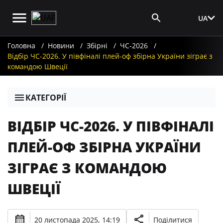
UA
Вхід для ЗМІ
Головна
Новини
Збірні
ЧС-2026
Відбір ЧС-2026. У півфіналі плей-оф збірна України зіграє з
командою Швеції
КАТЕГОРІЇ
ВІДБІР ЧС-2026. У ПІВФІНАЛІ
ПЛЕЙ-ОФ ЗБІРНА УКРАЇНИ
ЗІГРАЄ З КОМАНДОЮ
ШВЕЦІЇ
20 листопада 2025, 14:19
Поділитися