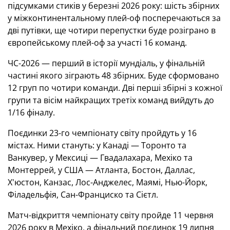
підсумками стиків у березні 2026 року: шість збірних
у міжконтинентальному плей-оф посперечаються за
дві путівки, ще чотири перепустки буде розіграно в
європейському плей-оф за участі 16 команд.
ЧС-2026 — перший в історії мундіаль, у фінальній
частині якого зіграють 48 збірних. Буде сформовано
12 груп по чотири команди. Дві перші збірні з кожної
групи та вісім найкращих третіх команд вийдуть до
1/16 фіналу.
Поєдинки 23-го чемпіонату світу пройдуть у 16
містах. Ними стануть: у Канаді — Торонто та
Ванкувер, у Мексиці — Гвадалахара, Мехіко та
Монтеррей, у США — Атланта, Бостон, Даллас,
Х'юстон, Канзас, Лос-Анджелес, Маямі, Нью-Йорк,
Філадельфія, Сан-Франциско та Сієтл.
Матч-відкриття чемпіонату світу пройде 11 червня
2026 року в Мехіко, а фінальний поєдинок 19 липня