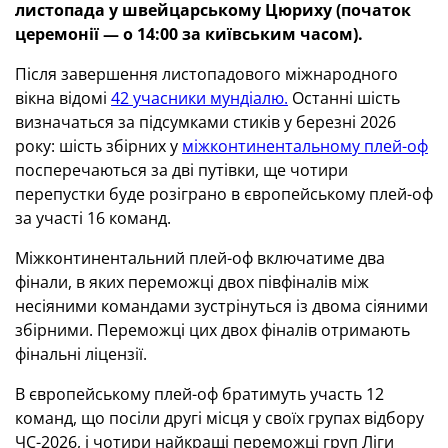
листопада у швейцарському Цюриху (початок
церемонії — о 14:00 за київським часом).
Після завершення листопадового міжнародного
вікна відомі
42 учасники мундіалю.
Останні шість
визначаться за підсумками стиків у березні 2026
року: шість збірних у
міжконтинентальному плей-оф
посперечаються за дві путівки, ще чотири
перепустки буде розіграно в європейському плей-оф
за участі 16 команд.
Міжконтинентальний плей-оф включатиме два
фінали, в яких переможці двох півфіналів між
несіяними командами зустрінуться із двома сіяними
збірними. Переможці цих двох фіналів отримають
фінальні ліцензії.
В європейському плей-оф братимуть участь 12
команд, що посіли другі місця у своїх групах відбору
ЧС-2026, і чотири найкращі переможці груп Ліги