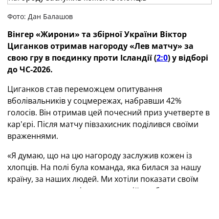
Фото: Дан Балашов
Вінгер «Жирони» та збірної України Віктор
Циганков отримав нагороду «Лев матчу» за
свою гру в поєдинку проти Ісландії (
2:0
) у відборі
до ЧС-2026.
Циганков став переможцем опитування
вболівальників у соцмережах, набравши 42%
голосів. Він отримав цей почесний приз учетверте в
кар'єрі. Після матчу півзахисник поділився своїми
враженнями.
«Я думаю, що на цю нагороду заслужив кожен із
хлопців. На полі була команда, яка билася за нашу
країну, за наших людей. Ми хотіли показати своїм
настроєм та самовіддачею, що дійсно були
налаштовані подарувати людям позитивні
емоції», — сказав Віктор Циганков.