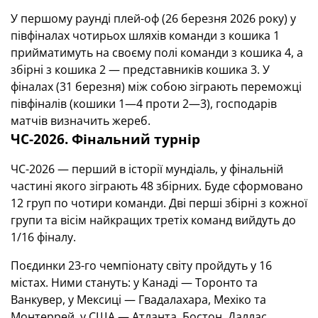
У першому раунді плей-оф (26 березня 2026 року) у
півфіналах чотирьох шляхів команди з кошика 1
прийматимуть на своєму полі команди з кошика 4, а
збірні з кошика 2 — представників кошика 3. У
фіналах (31 березня) між собою зіграють переможці
півфіналів (кошики 1—4 проти 2—3), господарів
матчів визначить жереб.
ЧС-2026. Фінальний турнір
ЧС-2026 — перший в історії мундіаль, у фінальній
частині якого зіграють 48 збірних. Буде сформовано
12 груп по чотири команди. Дві перші збірні з кожної
групи та вісім найкращих третіх команд вийдуть до
1/16 фіналу.
Поєдинки 23-го чемпіонату світу пройдуть у 16
містах. Ними стануть: у Канаді — Торонто та
Ванкувер, у Мексиці — Гвадалахара, Мехіко та
Монтеррей, у США — Атланта, Бостон, Даллас,