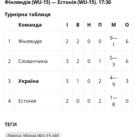
Фінляндія (WU-15) — Естонія (WU-15). 17:30
Турнірна таблиця
Команда
І
В
Н
П
М
О
9—
1
Фінляндія
2
2
0
0
6
1
5—
2
Словаччина
3
2
0
1
6
3
4—
3
Україна
3
1
0
2
3
9
1—
4
Естонія
2
0
0
2
0
8
ТЕГИ
Дівоча збірна WU-15 old