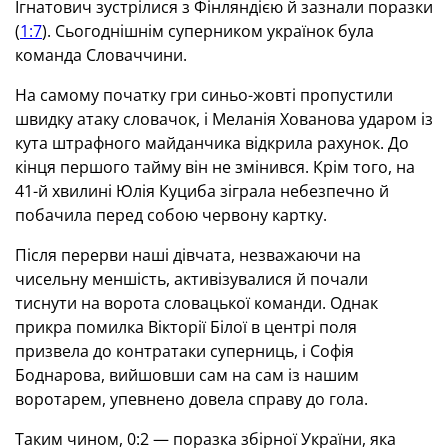
Ігнатович зустрілися з Фінляндією й зазнали поразки
(
1:7
). Сьогоднішнім суперником українок була
команда Словаччини.
На самому початку гри синьо-жовті пропустили
швидку атаку словачок, і Меланія Хованова ударом із
кута штрафного майданчика відкрила рахунок. До
кінця першого тайму він не змінився. Крім того, на
41-й хвилині Юлія Куциба зіграла небезпечно й
побачила перед собою червону картку.
Після перерви наші дівчата, незважаючи на
чисельну меншість, активізувалися й почали
тиснути на ворота словацької команди. Однак
прикра помилка Вікторії Білої в центрі поля
призвела до контратаки суперниць, і Софія
Боднарова, вийшовши сам на сам із нашим
воротарем, упевнено довела справу до гола.
Таким чином, 0:2 — поразка збірної України, яка