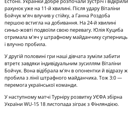
Естонії. Українки добре розпочали зустріч і відкрили
рахунок уже на 11-й хвилині. Після удару Віталіни
Бойчук м'яч влучив у стійку, а Ганна Роздоба
першою встигла на добивання. На 24-й хвилині
синьо-жовті подвоїли свою перевагу. Юлія Куциба
отримала м'яч у штрафному майданчику суперниць
і влучно пробила.
У другій половині гри наші дівчата зуміли забити
втретє завдяки індивідуальним зусиллям Віталіни
Бойчук. Вона відібрала м'яч в опонентки й відразу ж
пробила з лінії штрафного майданчика. Тож 3:0 —
перемога української команди.
У наступному матчі Турніру розвитку УЄФА збірна
України WU-15 18 листопада зіграє з Фінляндією.
Турнір розвитку УЄФА серед дівочих
команд WU-15
Україна (WU-15) — Естонія (WU-15) — 3:0 (2:0)