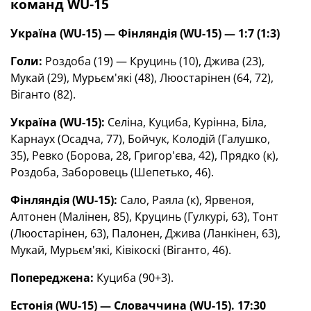
команд WU-15
Україна (WU-15) — Фінляндія (WU-15) — 1:7 (1:3)
Голи:
Роздоба (19) — Круцинь (10), Джива (23),
Мукай (29), Мурьєм'які (48), Люостарінен (64, 72),
Віганто (82).
Україна (WU-15):
Селіна, Куциба, Курінна, Біла,
Карнаух (Осадча, 77), Бойчук, Колодій (Галушко,
35), Ревко (Борова, 28, Григор'єва, 42), Прядко (к),
Роздоба, Заборовець (Шепетько, 46).
Фінляндія (WU-15):
Сало, Раяла (к), Ярвеноя,
Алтонен (Малінен, 85), Круцинь (Гулкурі, 63), Тонт
(Люостарінен, 63), Палонен, Джива (Ланкінен, 63),
Мукай, Мурьєм'які, Ківікоскі (Віганто, 46).
Попереджена:
Куциба (90+3).
Естонія (WU-15) — Словаччина (WU-15). 17:30