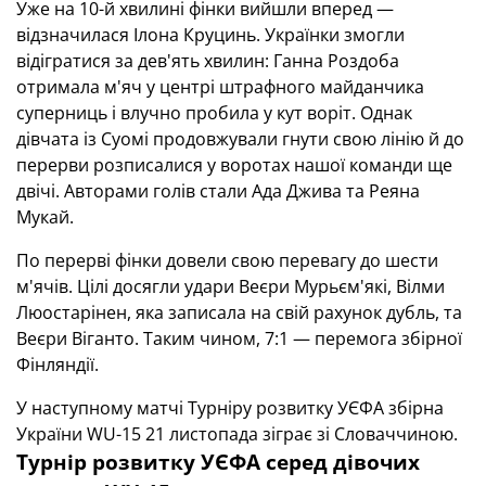
Уже на 10-й хвилині фінки вийшли вперед —
відзначилася Ілона Круцинь. Українки змогли
відігратися за дев'ять хвилин: Ганна Роздоба
отримала м'яч у центрі штрафного майданчика
суперниць і влучно пробила у кут воріт. Однак
дівчата із Суомі продовжували гнути свою лінію й до
перерви розписалися у воротах нашої команди ще
двічі. Авторами голів стали Ада Джива та Реяна
Мукай.
По перерві фінки довели свою перевагу до шести
м'ячів. Цілі досягли удари Веєри Мурьєм'які, Вілми
Люостарінен, яка записала на свій рахунок дубль, та
Веєри Віганто. Таким чином, 7:1 — перемога збірної
Фінляндії.
У наступному матчі Турніру розвитку УЄФА збірна
України WU-15 21 листопада зіграє зі Словаччиною.
Турнір розвитку УЄФА серед дівочих