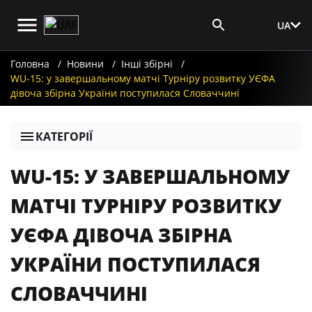
UA
Вхід для ЗМІ
Головна
Новини
Інші збірні
WU-15: у завершальному матчі Турніру розвитку УЄФА
дівоча збірна України поступилася Словаччині
КАТЕГОРІЇ
WU-15: У ЗАВЕРШАЛЬНОМУ
МАТЧІ ТУРНІРУ РОЗВИТКУ
УЄФА ДІВОЧА ЗБІРНА
УКРАЇНИ ПОСТУПИЛАСЯ
СЛОВАЧЧИНІ