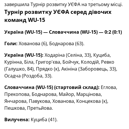
завершила Турнір розвитку УЄФА на третьому місці.
Турнір розвитку УЄФА серед дівочих
команд WU-15
Україна (WU-15) — Словаччина (WU-15) — 0:2 (0:1)
Голи:
Хованова (6), Боднарова (63).
Україна (WU-15):
Ходаріна (Селіна, 33), Куциба,
Курінна, Біла, Григор'єва, Бойчук, Колодій, Ревко
(Галушко, 84), Прядко (к), Акініна (Заборовець, 33),
Осадча (Роздоба, 33).
Словаччина (WU-15) (стартовий склад):
Еглова,
Прекопова, Боднарова, Майор, Марцінова,
Янчарова, Павукова, Хованова, Концекова (к),
Пешкова, Претьйова.
Вилучена:
Куциба (41).