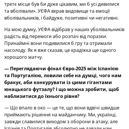
третє місце був би дуже цікавим, ми б усі дивилися
та вболівали». УЄФА вкрав видовище та емоції
вболівальників, і байдуже, позитивні чи негативні.
На мою думку, УЄФА відібрав у наших уболівальників
радість від перемоги або розпач від поразки.
Принаймні вони подивилися б гру та отримали
насолоду. Як я вже сказав, це крадіжка ще одного
хорошого матчу.
— Переглядаючи фінал Євро-2025 між Іспанією
та Португалією, ловили себе на думці, чого нам
бракує, аби конкурувати із цими гігантами
юнацького футзалу? І що можна зробити, щоб
наблизитися до їхнього рівня?
— Що впало в око — це те, що вони вдвічі швидше
приймають рішення на майданчику. Ми, українці,
завжди славилися виходом з оборони в атаку, але
Іспанія та Португалія абсолютно не давали нам