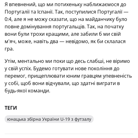
Я впевнений, що ми потихеньку наближаємося до
Португалії та Іспанії. Так, поступилися Португалії —
0:4, але я не можу сказати, що на майданчику було
повне домінування португальців. Так, на початку
вони були трохи кращими, але забили б ми свій
м'яч, може, навіть два — невідомо, як би склалася
гра.
Утім, ментально ми поки що десь слабші, не віримо
у свій успіх. Будемо готувати нове покоління до
перемог, прищеплювати юним гравцям упевненість
у собі, щоб вони відчували, що здатні виграти в
будь-якої команди.
ТЕГИ
юнацька збірна України U-19 з футзалу