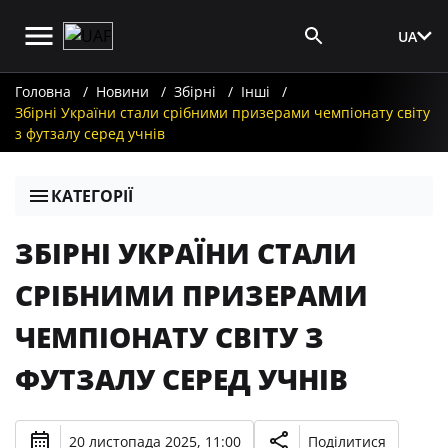
UA
Вхід для ЗМІ
Головна
Новини
Збірні
Інші
Збірні України стали срібними призерами чемпіонату світу
з футзалу серед учнів
КАТЕГОРІЇ
ЗБІРНІ УКРАЇНИ СТАЛИ
СРІБНИМИ ПРИЗЕРАМИ
ЧЕМПІОНАТУ СВІТУ З
ФУТЗАЛУ СЕРЕД УЧНІВ
20 листопада 2025, 11:00
Поділитися