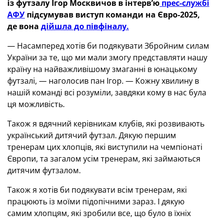
із футзалу Ігор Москвичов в інтерв’ю
прес-службі
АФУ
підсумував виступ команди на Євро-2025,
де вона
дійшла до півфіналу.
— Насамперед хотів би подякувати Збройним силам
України за те, що ми мали змогу представляти нашу
країну на найважливішому змаганні в юнацькому
футзалі, — наголосив пан Ігор. — Кожну хвилину в
нашій команді всі розуміли, завдяки кому в нас була
ця можливість.
Також я вдячний керівникам клубів, які розвивають
український дитячий футзал. Дякую першим
тренерам цих хлопців, які виступили на чемпіонаті
Європи, та загалом усім тренерам, які займаються
дитячим футзалом.
Також я хотів би подякувати всім тренерам, які
працюють із моїми підопічними зараз. І дякую
самим хлопцям, які зробили все, що було в їхніх