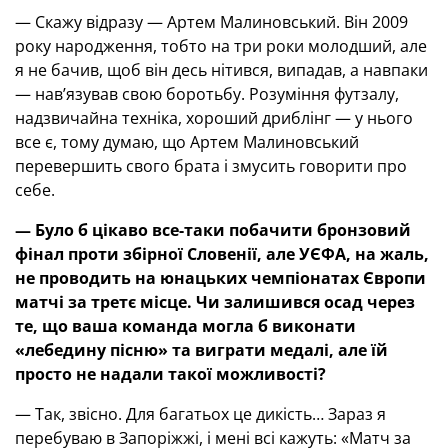
— Скажу відразу — Артем Малиновський. Він 2009
року народження, тобто на три роки молодший, але
я не бачив, щоб він десь нітився, випадав, а навпаки
— нав’язував свою боротьбу. Розуміння футзалу,
надзвичайна техніка, хороший дриблінг — у нього
все є, тому думаю, що Артем Малиновський
перевершить свого брата і змусить говорити про
себе.
— Було б цікаво все-таки побачити бронзовий
фінал проти збірної Словенії, але УЄФА, на жаль,
не проводить на юнацьких чемпіонатах Європи
матчі за третє місце. Чи залишився осад через
те, що ваша команда могла б виконати
«лебедину пісню» та виграти медалі, але їй
просто не надали такої можливості?
— Так, звісно. Для багатьох це дикість… Зараз я
перебуваю в Запоріжжі, і мені всі кажуть: «Матч за