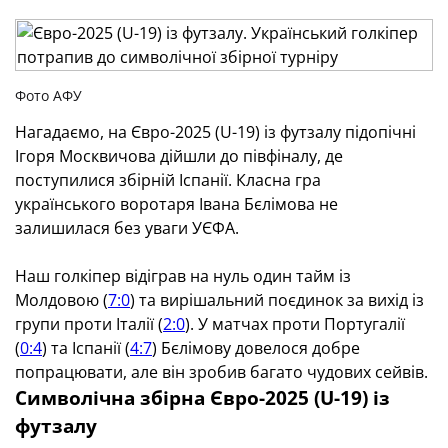
Фото АФУ
Нагадаємо, на Євро-2025 (U-19) із футзалу підопічні
Ігоря Москвичова дійшли до півфіналу, де
поступилися збірній Іспанії. Класна гра
українського воротаря Івана Бєлімова не
залишилася без уваги УЄФА.
Наш голкіпер відіграв на нуль один тайм із
Молдовою (
7:0
) та вирішальний поєдинок за вихід із
групи проти Італії (
2:0
). У матчах проти Португалії
(
0:4
) та Іспанії (
4:7
) Бєлімову довелося добре
попрацювати, але він зробив багато чудових сейвів.
Символічна збірна Євро-2025 (U-19) із
футзалу