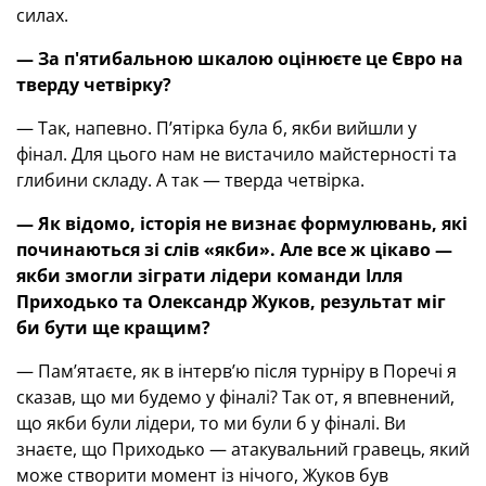
силах.
— За п'ятибальною шкалою оцінюєте це Євро на
тверду четвірку?
— Так, напевно. П’ятірка була б, якби вийшли у
фінал. Для цього нам не вистачило майстерності та
глибини складу. А так — тверда четвірка.
— Як відомо, історія не визнає формулювань, які
починаються зі слів «якби». Але все ж цікаво —
якби змогли зіграти лідери команди Ілля
Приходько та Олександр Жуков, результат міг
би бути ще кращим?
— Пам’ятаєте, як в інтерв’ю після турніру в Поречі я
сказав, що ми будемо у фіналі? Так от, я впевнений,
що якби були лідери, то ми були б у фіналі. Ви
знаєте, що Приходько — атакувальний гравець, який
може створити момент із нічого, Жуков був