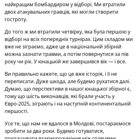
найкращим бомбардиром у відборі. Ми втратили
двох атакувальних гравців, які могли створити
гостроту.
До того ж ми втратили четвірку, яка була першою у
відборі на всіх попередніх турнірах. Цим складом ми
вже не зіграємо, адже це в національній збірній
можна зазнати травми, а потім повернутися за пів
року чи рік. У юнацькій же завершився вік — і все.
Ви правильно кажете, що це вже історія, і її не
переписати. Дуже шкода, але будемо рухатися далі.
Думаю, що перспективи в нашої юнацької збірної є,
тому що шість виконавців, які брали участь у
Євро-2025, зіграють і на наступній континентальній
першості.
Усе те, що нам не вдалося в Молдові, постараємося
зробити за два роки. Будемо готуватися,
покращувати взаєморозуміння між гравцями.