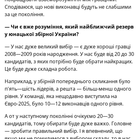
Сподіваюся, що нові виконавці будуть не слабшими
за це покоління.
— Чи є вже розуміння, який найближчий резерв
у юнацької збірної України?
— У нас дуже великий вибір — є дуже хороші гравці
2008—2009 років народження. У нас буде від 20 до 30
кандидатів, з яких потрібно буде обрати найкращих.
Це буде дуже складна робота.
Наприклад, у збірній попереднього скликання було
п'ять—шість лідерів, а решта — більш-менш одного
рівня. У команді, яка нещодавно виступила на
Євро-2025, було 10—12 виконавців одного рівня.
А от у наступному поколінні очікуємо 20—30
кандидатів, тому обирати буде дуже важко. Головне
— зробити правильний вибір. І я впевнений, що
якщо ми не помилимося з вибором складу, то в нас