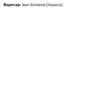
В
оротар:
Іван Бєлімов (Україна).
Захисник:
Хайме Мартінес-Оліварес (Іспанія).
Лівий вінгер:
Ренато Альмейда (Португалія) .
Правий вінгер:
Тьягу Родрігеш (Португалія) .
Форвард:
Родріго Монтейро (Португалія).
Додамо, що
переможцем Євро-2025 (U-19) із футзалу
стала
Португалія, срібним призером — Іспанія.
ТЕГИ
Євро-2025 (U-19) з футзалу