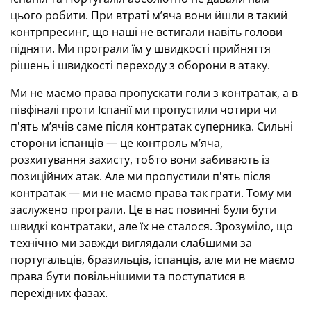
цього робити. При втраті м’яча вони йшли в такий
контрпресинг, що наші не встигали навіть голови
підняти. Ми програли їм у швидкості прийняття
рішень і швидкості переходу з оборони в атаку.
Ми не маємо права пропускати голи з контратак, а в
півфіналі проти Іспанії ми пропустили чотири чи
п'ять м’ячів саме після контратак суперника. Сильні
сторони іспанців — це контроль м’яча,
розхитування захисту, тобто вони забивають із
позиційних атак. Але ми пропустили п'ять після
контратак — ми не маємо права так грати. Тому ми
заслужено програли. Це в нас повинні були бути
швидкі контратаки, але їх не сталося. Зрозуміло, що
технічно ми завжди виглядали слабшими за
португальців, бразильців, іспанців, але ми не маємо
права бути повільнішими та поступатися в
перехідних фазах.