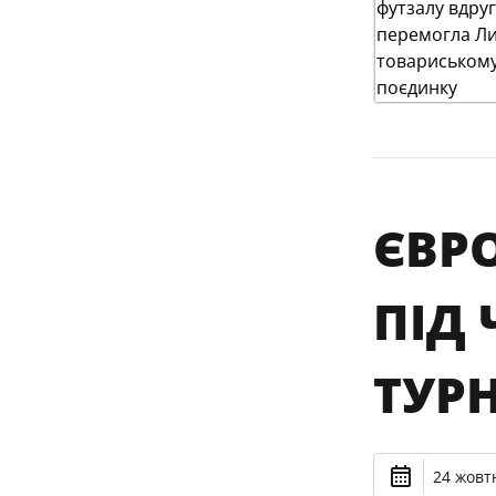
ЄВРО
ПІД
ТУР
24 жовтн