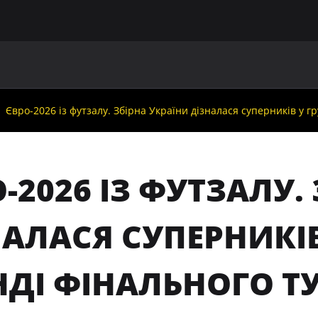
ГОЛОВНА
ПРО УАФ
ЗБІРНІ
ЧЛЕНИ УАФ
НО
Євро-2026 із футзалу. Збірна України дізналася суперників у г
-2026 ІЗ ФУТЗАЛУ.
НАЛАСЯ СУПЕРНИКІ
НДІ ФІНАЛЬНОГО ТУ