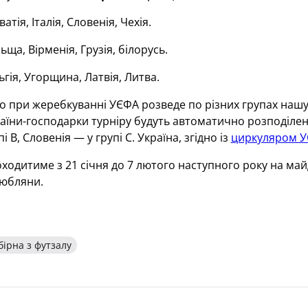
атія, Італія, Словенія, Чехія.
ща, Вірменія, Грузія, білорусь.
гія, Угорщина, Латвія, Литва.
 при жеребкуванні УЄФА розведе по різних групах нашу 
раїни-господарки турніру будуть автоматично розподілені 
і B, Словенія — у групі С. Україна, згідно із
циркуляром 
ходитиме з 21 січня до 7 лютого наступного року на май
Любляни.
бірна з футзалу