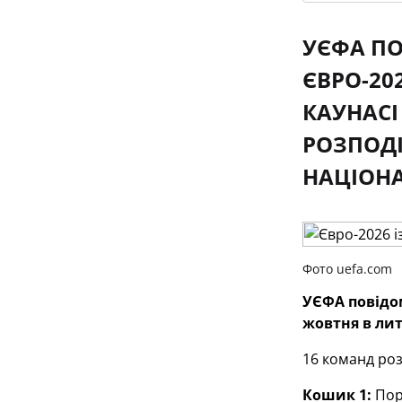
УЄФА ПО
ЄВРО-20
КАУНАСІ
РОЗПОДІ
НАЦІОНА
Фото uefa.com
УЄФА повідом
жовтня в лит
16 команд роз
Кошик 1:
Порт