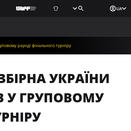
Фаншоп
Квитки
Вхід для ЗМІ
UA
ВИНИ
МЕДІА
ДОКУМЕНТИ
UAF DATA CENTER
руповому раунді фінального турніру
 ЗБІРНА УКРАЇНИ
В У ГРУПОВОМУ
РНІРУ