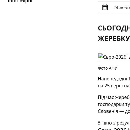
Інші збірні
24 жовтн
СЬОГОДН
ЖЕРЕБКУ
Фото АФУ
Напередодні 1
на 25 вересн
Під час жереб
господарки ту
Словенія — до
Згідно з резу