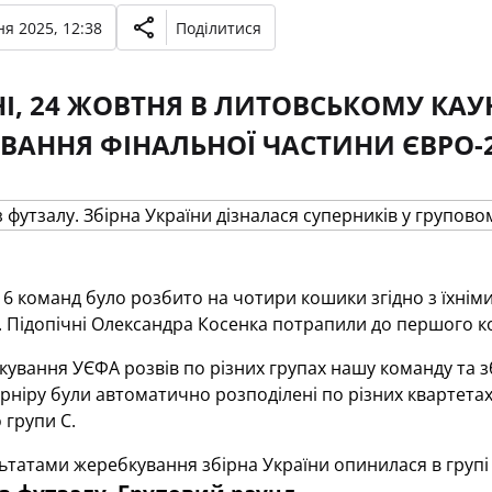
я 2025, 12:38
Поділитися
І, 24 ЖОВТНЯ В ЛИТОВСЬКОМУ КАУ
ВАННЯ ФІНАЛЬНОЇ ЧАСТИНИ ЄВРО-2
6 команд було розбито на чотири кошики згідно з їхнім
я. Підопічні Олександра Косенка потрапили до першого
кування УЄФА розвів по різних групах нашу команду та зб
рніру були автоматично розподілені по різних квартетах:
 групи С.
льтатами жеребкування збірна України опинилася в групі 