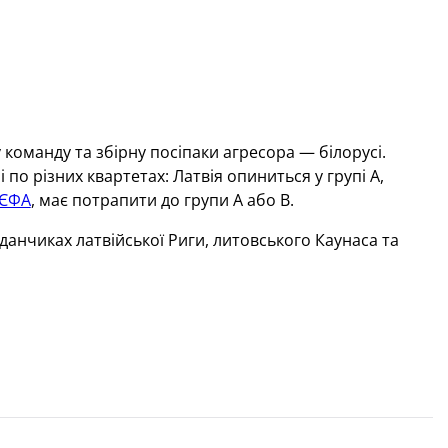
команду та збірну посіпаки агресора — білорусі.
по різних квартетах: Латвія опиниться у групі А,
УЄФА
, має потрапити до групи А або В.
данчиках латвійської Риги, литовського Каунаса та