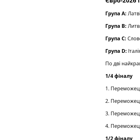
Євро-2026 
Група А:
Латві
Група В:
Литва
Група С:
Слове
Група D:
Італ
По дві найкра
1/4 фіналу
1. Переможець
2. Переможець
3. Переможець
4. Переможець
1/2 фіналу