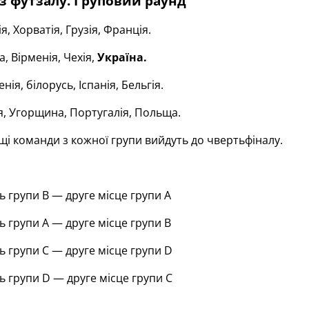
із футзалу. Груповий раунд
я, Хорватія, Грузія, Франція.
, Вірменія, Чехія,
Україна.
нія, білорусь, Іспанія, Бельгія.
ія, Угорщина, Португалія, Польща.
щі команди з кожної групи вийдуть до чвертьфіналу.
 групи B — друге місце групи A
 групи A — друге місце групи B
 групи C — друге місце групи D
 групи D — друге місце групи C