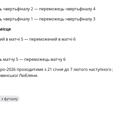
ь чвертьфіналу 2
—
переможець чвертьфіналу 4
ь чвертьфіналу 1
—
переможець чвертьфіналу 3
місце
ий в матчі 5
—
переможений в матчі 6
ь матчу 5
—
переможець матчу 6
ро-2026 проходитиме з 21 січня до 7 лютого наступного 
овенської Любляни.
 з футзалу