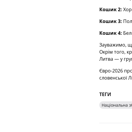
Кошик 2:
Хорв
Кошик 3:
Поль
Кошик 4:
Бель
Зауважимо, що
Окрім того, к
Литва — у груп
Євро-2026 про
словенської 
ТЕГИ
Національна з