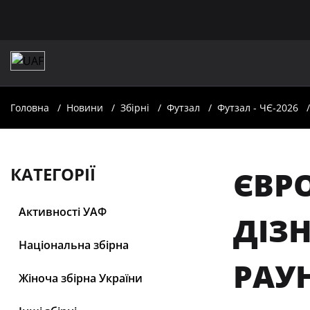
Головна
Новини
Збірні
Футзал
Футзал - ЧЄ-2026
КАТЕГОРІЇ
ЄВРО
Активності УАФ
ДІЗ
Національна збірна
РАУ
Жіноча збірна України