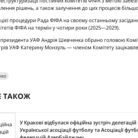
реструктуризації постійних комітетів ФІФА з метою забезп
лення рішень, а також залучення до цих процесів більшої
 цієї процедури Рада ФІФА на своєму останньому засіданні
ітетів ФІФА на термін у чотири роки (2025—2029).
 президента УАФ Андрія Шевченка обрано головою Коміт
трів УАФ Катерину Монзуль — членом Комітету зацікавлен
нко
Е ТАКОЖ
У Кракові відбулася офіційна зустріч делегацій
Української асоціації футболу та Асоціації фут
федерацій Азербайджану