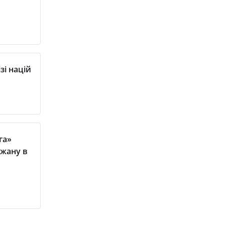
зі націй
га»
джану в