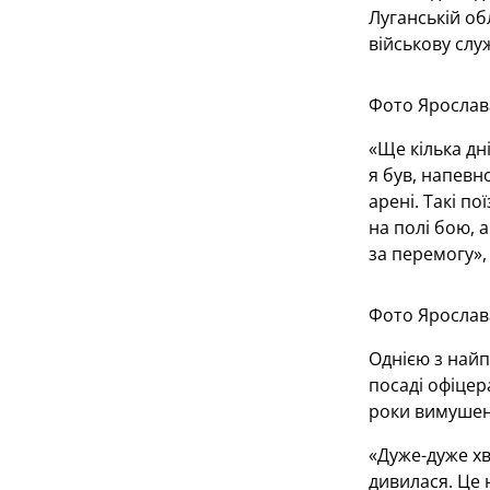
Луганській об
військову слу
Фото Ярослав
«Ще кілька дн
я був, напевн
арені. Такі п
на полі бою, 
за перемогу»,
Фото Ярослав
Однією з найп
посаді офіцер
роки вимушен
«Дуже-дуже хв
дивилася. Це 