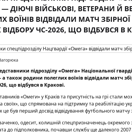
 — ДІЮЧІ ВІЙСЬКОВІ, ВЕТЕРАНИ Й 
Х ВОЇНІВ ВІДВІДАЛИ МАТЧ ЗБІРНО
 ВІДБОРУ ЧС-2026, ЩО ВІДБУВСЯ В К
Загорюка
едставники підрозділу «Омега» Національної гвардії
 а також родини полеглих воїнів відвідали матч зб
26, що відбувся в Кракові.
тавників «Омеги» у Краків та присутність на грі стали 
а своїх», що спрямована на підтримку та реабілітацію укр
их це був перший досвід відвідування футбольного матчу 
озаченко, одесит, колишній спецпризначенець окремого 
ата до підполковника, почавши службу ще далекого 2007 р