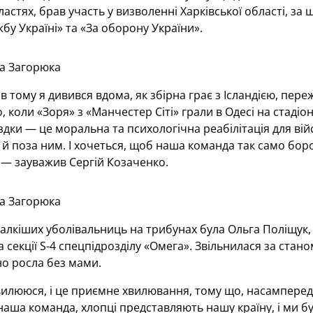
ластях, брав участь у визволенні Харківської області, 
жбу Україні» та «За оборону України».
а Загорюка
ів тому я дивився вдома, як збірна грає з Ісландією, пер
о, коли «Зоря» з «Манчестер Сіті» грали в Одесі на стад
оїздки — це моральна та психологічна реабілітація для ві
а й поза ним. І хочеться, щоб наша команда так само бо
 — зауважив Сергій Козаченко.
а Загорюка
алкіших уболівальниць на трибунах була Ольга Поліщук, я
а секції S-4 спецпідрозділу «Омега». Звільнилася за стан
о росла без мами.
илююся, і це приємне хвилювання, тому що, насамперед, 
наша команда, хлопці представляють нашу країну, і ми бу