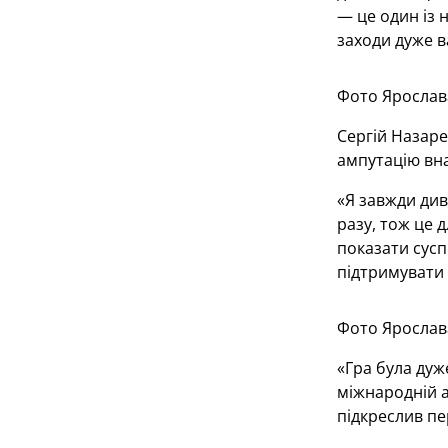
— це один із 
заходи дуже в
Фото Ярослав
Сергій Назар
ампутацію вна
«Я завжди див
разу, тож це 
показати сусп
підтримувати н
Фото Ярослав
«Гра була дуж
міжнародній а
підкреслив п