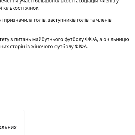
ечення участі більшої кількості асоціацій-членів у
 кількості жінок.
 призначила голів, заступників голів та членів
ету з питань майбутнього футболу ФІФА, а очільницю
их сторін із жіночого футболу ФІФА.
больних