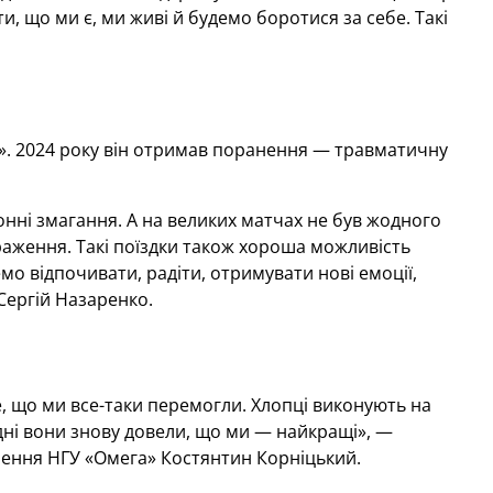
, що ми є, ми живі й будемо боротися за себе. Такі
». 2024 року він отримав поранення — травматичну
онні змагання. А на великих матчах не був жодного
 враження. Такі поїздки також хороша можливість
мо відпочивати, радіти, отримувати нові емоції,
 Сергій Назаренко.
е, що ми все-таки перемогли. Хлопці виконують на
одні вони знову довели, що ми — найкращі», —
чення НГУ «Омега» Костянтин Корніцький.