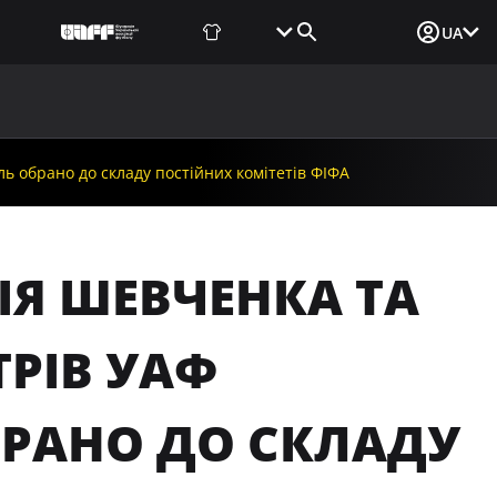
Фаншоп
Квитки
Вхід для ЗМІ
UA
ВИНИ
МЕДІА
ДОКУМЕНТИ
UAF DATA CENTER
ь обрано до складу постійних комітетів ФІФА
ІЯ ШЕВЧЕНКА ТА
ТРІВ УАФ
БРАНО ДО СКЛАДУ