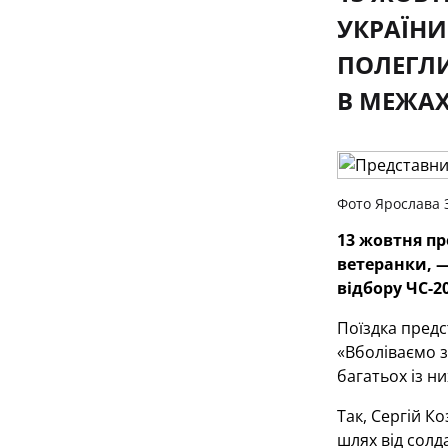
УКРАЇНИ
ПОЛЕГЛИ
В МЕЖАХ
Фото Ярослава 
13 жовтня пр
ветеранки, —
відбору ЧС-20
Поїздка предс
«Вболіваємо з
багатьох із н
Так, Сергій К
шлях від солд