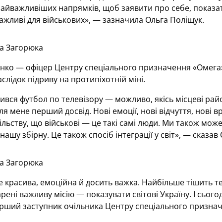
найважливіших напрямків, щоб заявити про себе, показати
ажливі для військових», — зазначила Ольга Поліщук.
а Загорюка
енко — офіцер Центру спеціального призначення «Омега
слідок підриву на протипіхотній міні.
ився футбол по телевізору — можливо, якісь місцеві рай
для мене перший досвід. Нові емоції, нові відчуття, нові
ільству, що військові — це такі самі люди. Ми також може
ашу збірну. Це також спосіб інтеграції у світ», — сказав
а Загорюка
е красива, емоційна й досить важка. Найбільше тішить т
рені важливу місію — показувати світові Україну. І сьог
ерший заступник очільника Центру спеціального призна