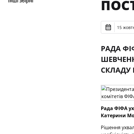
ПОС
Інші збірні
15 жовтн
РАДА ФІ
ШЕВЧЕНК
СКЛАДУ 
Рада ФІФА у
Катерини Мон
Рішення ухвал