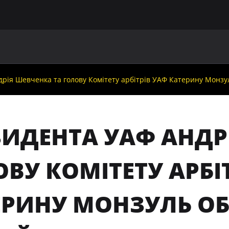
ГОЛОВНА
ПРО УАФ
ЗБІРНІ
ЧЛЕНИ УАФ
НО
рія Шевченка та голову Комітету арбітрів УАФ Катерину Монзул
ЗИДЕНТА УАФ АНДР
ВУ КОМІТЕТУ АРБІ
ЕРИНУ МОНЗУЛЬ О