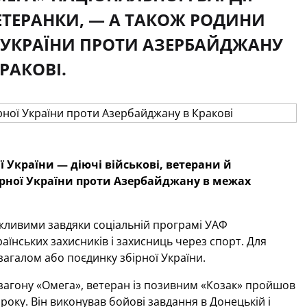
ВЕТЕРАНКИ, — А ТАКОЖ РОДИНИ
Ї УКРАЇНИ ПРОТИ АЗЕРБАЙДЖАНУ
РАКОВІ.
 України — діючі військові, ветерани й
ірної України проти Азербайджану в межах
можливими завдяки соціальній програмі УАФ
аїнських захисників і захисниць через спорт. Для
загалом або поєдинку збірної України.
загону «Омега», ветеран із позивним «Козак» пройшов
оку. Він виконував бойові завдання в Донецькій і