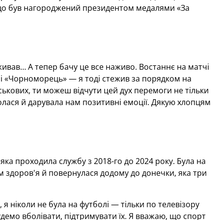
за що був нагороджений президентом медалями «За
еживав… А тепер бачу це все наживо. Востаннє на матчі
іоні «Чорноморець» — я тоді стежив за порядком на
йськових, ти можеш відчути цей дух перемоги не тільки
ролася й дарувала нам позитивні емоції. Дякую хлопцям
ка проходила службу з 2018-го до 2024 року. Була на
ом здоров'я й повернулася додому до донечки, яка три
я ніколи не була на футболі — тільки по телевізору
демо вболівати, підтримувати їх. Я вважаю, що спорт