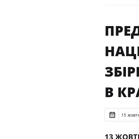
ПРЕ
НАЦ
ЗБІ
В КР
15 жовтн
13 ЖОВТ