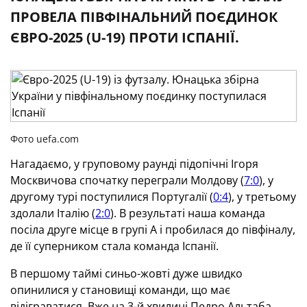
ПРОВЕЛА ПІВФІНАЛЬНИЙ ПОЄДИНОК
ЄВРО-2025 (U-19) ПРОТИ ІСПАНІЇ.
Фото uefa.com
Нагадаємо, у груповому раунді підопічні Ігоря
Москвичова спочатку переграли Молдову (
7:0
), у
другому турі поступилися Португалії (
0:4
), у третьому
здолали Італію (
2:0
). В результаті наша команда
посіла друге місце в групі А і пробилася до півфіналу,
де її суперником стала команда Іспанії.
В першому таймі синьо-жовті дуже швидко
опинилися у становищі команди, що має
відіграватися. Вже на 3-й хвилині Педро Альтаба