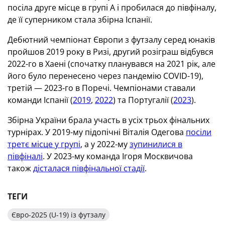
посіла друге місце в групі А і пробилася до півфіналу,
де її суперником стала збірна Іспанії.
Дебютний чемпіонат Європи з футзалу серед юнаків
пройшов 2019 року в Ризі, другий розіграш відбувся
2022-го в Хаені (спочатку планувався на 2021 рік, але
його було перенесено через пандемію COVID-19),
третій — 2023-го в Поречі. Чемпіонами ставали
команди Іспанії (
2019
,
2022
) та Португалії (
2023
).
Збірна України брала участь в усіх трьох фінальних
турнірах. У 2019-му підопічні Віталія Одегова
посіли
третє місце у групі
, а у 2022-му
зупинилися в
півфіналі
. У 2023-му команда Ігоря Москвичова
також
дісталася півфінальної стадії
.
ТЕГИ
Євро-2025 (U-19) із футзалу