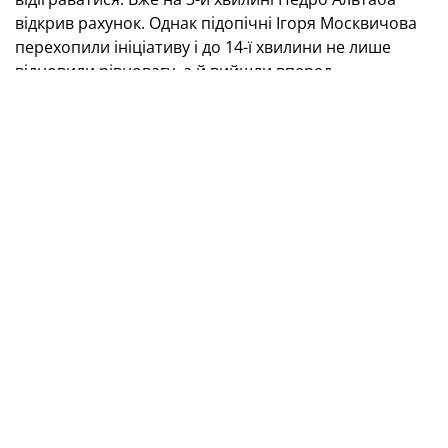
відкрив рахунок. Однак підопічні Ігоря Москвичова
перехопили ініціативу і до 14-ї хвилини не лише
відновили рівновагу, а й вийшли вперед.
Відзначилися Богдан Цап та Артем Климчук. Втім,
іспанці швидко оговталися й за дві хвилини знову
вели в рахунку завдяки голам Роджера Гарсії та
Мігеля Лаоса — 3:2.
Після перерви наші суперники ще додали в
активності, і це вилилося у два забиті м'ячі Пабло
Гуті та Начо Олівареса. На 32-й хвилині Олександр
Шпак повернув надію українським уболівальникам,
але за дві хвилини Унай Іскьєрдо відновив різницю у
три м'ячі — 6:3. Коли ж на 36-й хвилині Олександр
Шпак зрізав м'яч у власні ворота, усе стало
зрозуміло. Крапку ж у матчі поставив Педро
Альтаба, який відповів люб'язністю Олександру
Шпаку й оформив автогол.