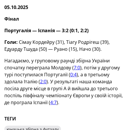
05.10.2025
Фінал
Португалія — Іспанія — 3:2 (0:1, 2:2)
Голи:
Сімау Кордейру (31), Тіагу Родрігеш (39),
Едуарду Тшуда (50) — Руано (15), Начо (30).
Нагадаємо, у груповому раунді збірна України
спочатку переграла Молдову (
7:0
), потім у другому
турі поступилася Португалії (
0:4
), а в третьому
здолала Італію (
2:0
). У результаті наша команда
посіла друге місце в групі А й вийшла до третього
поспіль півфіналу чемпіонату Європи у своїй історії,
де програла Іспанії (
4:7
).
ТЕГИ
юнацька збірна з футзалу