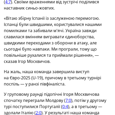
(
4:7
). Своїми враженнями від зустрічі поділився
наставник синьо-жовтих.
«Вітаю збірну Іспанії із заслуженою перемогою.
Іспанці були швидшими, користувалися нашими
помилками та забивали м'ячі. Україна завжди
славилася вмінням вигравати єдиноборства,
швидкими переходами з оборони в атаку, але
сьогодні було навпаки. Ми програли, тому що
повільніше рухалися та приймали рішення», —
сказав Ігор Москвичов.
На жаль, наша команда завершила виступ
на Євро-2025 (U-19), причому в третьому турнірі
поспіль — у ранзі півфіналіста.
У груповому раунді підопічні Ігоря Москвичова
спочатку переграли Молдову (
7:0
), потім у другому
турі поступилися Португалії (
0:4
), а в третьому —
здолали Італію (
2:0
). У результаті наша команда