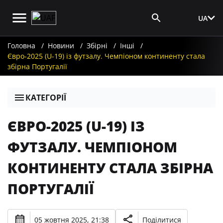
UA
Вхід для ЗМІ
Головна
Новини
Збірні
Інші
Євро-2025 (U-19) із футзалу. Чемпіоном континенту стала
збірна Португалії
КАТЕГОРІЇ
ЄВРО-2025 (U-19) ІЗ
ФУТЗАЛУ. ЧЕМПІОНОМ
КОНТИНЕНТУ СТАЛА ЗБІРНА
ПОРТУГАЛІЇ
05 жовтня 2025, 21:38
Поділитися