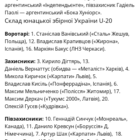
аргентинський «Індепендьєнте», півзахисник Гадіель
Паолі — аргентинський «Бока Хуніорс».
Склад юнацької збірної України U-20
Воротарі:
1. Станіслав Ванівський («Сталь» Жешув,
Польща), 12. Владислав Крапивцов («Жирона»,
Іспанія), 16. Маркіян Бакус (ЛНЗ Черкаси).
Захисники:
3. Кирило Дігтярь, 13.
Даніель Вернаттус (обидва — «Металіст» Харків), 4.
Микола Киричок («Карпати» Львів), 5.
Владислав Кисіль («Понферрадіна», Іспанія), 6.
Максим Мельниченко («Полісся» Житомир), 17.
Максим Деркач («Тукумc 2000», Латвія), 20.
Олексій Гусєв («Кудрівка»).
Півзахисники:
10. Геннадій Синчук («Монреаль»,
Канада), 11. Данило Кревсун («Боруссія» Д,
Німеччина), 7. Артур Шах («Карпати» Львів), 18.