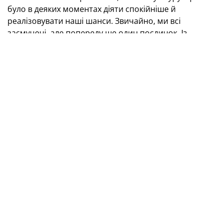
було в деяких моментах діяти спокійніше й
реалізовувати наші шанси. Звичайно, ми всі
засмучені, але попереду ще один поєдинок. Із
завтрашнього дня сфокусуємося на ньому й будемо
готуватися. Нічого страшного не сталося.
Із Південною Кореєю було важче, адже в другому
таймі ця команда домінувала. А в матчі з Панамою
ми частіше володіли м'ячем, боролися один в один
по всьому полю. Треба було більше грати через
фланги, але це не завжди вдавалося. Щодо
останнього поєдинку, то зараз немає сенсу
підраховувати очки — треба просто виходити й
перемагати».
Олександр Пищур (нападник):
«Був дуже важкий
поєдинок — як для мене особисто, так і для всіх
хлопців. Неприємний суперник. Ми більше володіли
м'ячем, але в останній фазі атаки трохи не