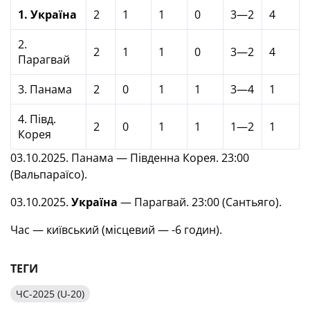
1. Україна
2
1
1
0
3—2
4
2.
2
1
1
0
3—2
4
Парагвай
3. Панама
2
0
1
1
3—4
1
4. Півд.
2
0
1
1
1—2
1
Корея
03.10.2025. Панама — Південна Корея. 23:00
(Вальпараїсо).
03.10.2025.
Україна
— Парагвай. 23:00 (Сантьяго).
Час — київський (місцевий — -6 годин).
ТЕГИ
ЧС-2025 (U-20)