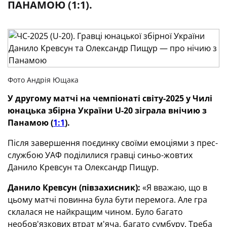
ПАНАМОЮ (1:1).
Фото Андрія Ющака
У другому матчі на чемпіонаті світу-2025 у Чилі
юнацька збірна України U-20 зіграла внічию з
Панамою (
1:1
).
Після завершення поєдинку своїми емоціями з прес-
службою УАФ поділилися гравці синьо-жовтих
Данило Кревсун та Олександр Пищур.
Данило Кревсун (півзахисник):
«Я вважаю, що в
цьому матчі повинна була бути перемога. Але гра
склалася не найкращим чином. Було багато
необов'язкових втрат м'яча, багато сумбуру. Треба