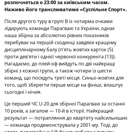
розпочнеться о 23:00 за київським часом.
Наживо його транслюватиме «Суспільне Спорт».
Після другого туру в групі В із чотирма очками
лідирують команди Парагваю та України, однак
наша збірна за абсолютно рівних показників
перебуває на першій сходинці завдяки кращому
дисциплінарному балу (п'ять жовтих карток (5)
проти дев'яти і однієї червоної конкурента (13)).
Нагадаємо, до плей-оф вийдуть по дві найкращі
збірні з кожної групи, а також чотири із шести
команд, що посядуть треті місця. Синьо-жовтих для
того, щоб зберегти перше місце на фініші, влаштує
сьогодні і нічия.
Це перший ЧС U-20 для збірної Парагваю за останні
10 років, а загалом — 10-й в історії. Найкращий
результат — потрапляння до квартету найсильніших
— команда продемонструвала у 2001-му. Тоді, до