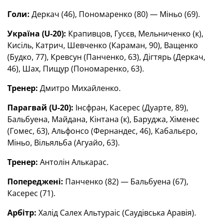
Голи:
Деркач (46), Пономаренко (80) — Міньо (69).
Україна (U-20):
Крапивцов, Гусєв, Мельниченко (к),
Кисіль, Катрич, Шевченко (Караман, 90), Ващенко
(Будко, 77), Кревсун (Панченко, 63), Дігтярь (Деркач,
46), Шах, Пищур (Пономаренко, 63).
Тренер:
Дмитро Михайленко.
Парагвай (U-20):
Інсфран, Касерес (Дуарте, 89),
Бальбуена, Майдана, Кінтана (к), Баруджа, Хіменес
(Гомес, 63), Альфонсо (Фернандес, 46), Кабальєро,
Міньо, Вільяльба (Агуайо, 63).
Тренер:
Антолін Алькарас.
Попереджені:
Панченко (82) — Бальбуена (67),
Касерес (71).
Арбітр:
Халід Салех Альтураіс (Саудівська Аравія).