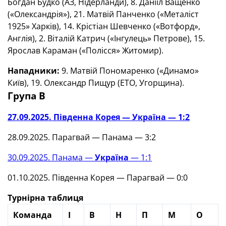
Богдан Будко (АЗ, Нідерланди), 8. Данііл Ващенко
(«Олександрія»), 21. Матвій Панченко («Металіст
1925» Харків), 14. Крістіан Шевченко («Вотфорд»,
Англія), 2. Віталій Катрич («Інгулець» Петрове), 15.
Ярослав Караман («Полісся» Житомир).
Нападники:
9. Матвій Пономаренко («Динамо»
Київ), 19. Олександр Пищур (ЕТО, Угорщина).
Група В
27.09.2025. Південна Корея — Україна — 1:2
28.09.2025. Парагвай — Панама — 3:2
30.09.2025. Панама —
Україна
— 1:1
01.10.2025. Південна Корея — Парагвай — 0:0
Турнірна таблиця
Команда
І
В
Н
П
М
О