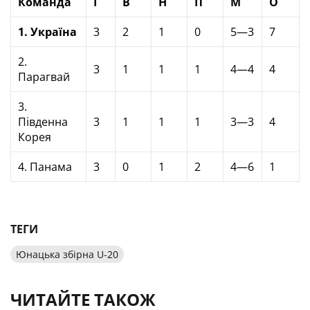
Команда
І
В
Н
П
М
О
1. Україна
3
2
1
0
5—3
7
2.
3
1
1
1
4—4
4
Парагвай
3.
Південна
3
1
1
1
3—3
4
Корея
4. Панама
3
0
1
2
4—6
1
ТЕГИ
Юнацька збірна U-20
ЧИТАЙТЕ ТАКОЖ