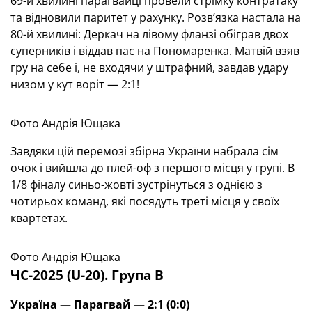
69-й хвилині парагвайці провели стрімку контратаку
та відновили паритет у рахунку. Розв’язка настала на
80-й хвилині: Деркач на лівому фланзі обіграв двох
суперників і віддав пас на Пономаренка. Матвій взяв
гру на себе і, не входячи у штрафний, завдав удару
низом у кут воріт — 2:1!
Фото Андрія Ющака
Завдяки цій перемозі збірна України набрала сім
очок і вийшла до плей-оф з першого місця у групі. В
1/8 фіналу синьо-жовті зустрінуться з однією з
чотирьох команд, які посядуть треті місця у своїх
квартетах.
Фото Андрія Ющака
ЧС-2025 (U-20). Група В
Україна — Парагвай — 2:1 (0:0)