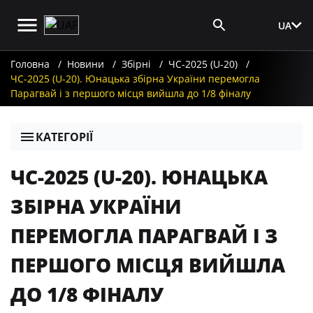
UA
Вхід для ЗМІ
Головна
Новини
Збірні
ЧС-2025 (U-20)
ЧС-2025 (U-20). Юнацька збірна України перемогла
Парагвай і з першого місця вийшла до 1/8 фіналу
КАТЕГОРІЇ
ЧС-2025 (U-20). ЮНАЦЬКА
ЗБІРНА УКРАЇНИ
ПЕРЕМОГЛА ПАРАГВАЙ І З
ПЕРШОГО МІСЦЯ ВИЙШЛА
ДО 1/8 ФІНАЛУ