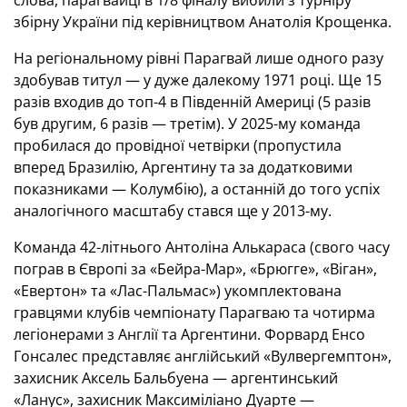
слова, парагвайці в 1/8 фіналу вибили з турніру
збірну України під керівництвом Анатолія Крощенка.
На регіональному рівні Парагвай лише одного разу
здобував титул — у дуже далекому 1971 році. Ще 15
разів входив до топ-4 в Південній Америці (5 разів
був другим, 6 разів — третім). У 2025-му команда
пробилася до провідної четвірки (пропустила
вперед Бразилію, Аргентину та за додатковими
показниками — Колумбію), а останній до того успіх
аналогічного масштабу стався ще у 2013-му.
Команда 42-літнього Антоліна Алькараса (свого часу
пограв в Європі за «Бейра-Мар», «Брюгге», «Віган»,
«Евертон» та «Лас-Пальмас») укомплектована
гравцями клубів чемпіонату Парагваю та чотирма
легіонерами з Англії та Аргентини. Форвард Енсо
Гонсалес представляє англійський «Вулвергемптон»,
захисник Аксель Бальбуена — аргентинський
«Ланус», захисник Максиміліано Дуарте —