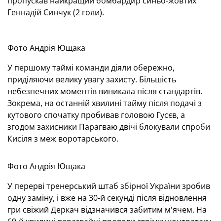
пропускав найкращий бомбардир синьо-жовтих
Геннадій Синчук (2 голи).
Фото Андрія Ющака
У першому таймі команди діяли обережно,
приділяючи велику увагу захисту. Більшість
небезпечних моментів виникала після стандартів.
Зокрема, на останній хвилині тайму після подачі з
кутового спочатку пробивав головою Гусєв, а
згодом захисники Парагваю двічі блокували спроби
Кисіля з меж воротарського.
Фото Андрія Ющака
У перерві тренерський штаб збірної України зробив
одну заміну, і вже на 30-й секунді після відновлення
гри свіжий Деркач відзначився забитим м'ячем. На