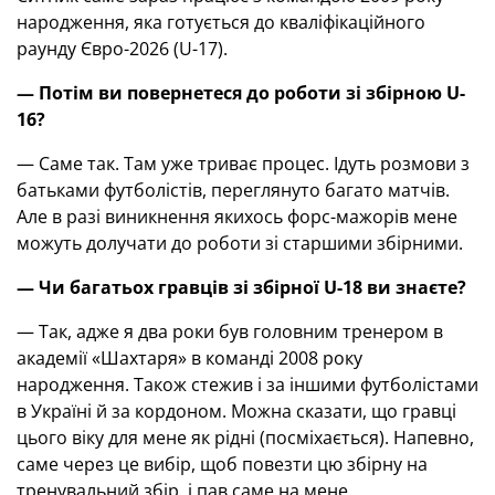
народження, яка готується до кваліфікаційного
раунду Євро-2026 (U-17).
— Потім ви повернетеся до роботи зі збірною U-
16?
— Саме так. Там уже триває процес. Ідуть розмови з
батьками футболістів, переглянуто багато матчів.
Але в разі виникнення якихось форс-мажорів мене
можуть долучати до роботи зі старшими збірними.
— Чи багатьох гравців зі збірної U-18 ви знаєте?
— Так, адже я два роки був головним тренером в
академії «Шахтаря» в команді 2008 року
народження. Також стежив і за іншими футболістами
в Україні й за кордоном. Можна сказати, що гравці
цього віку для мене як рідні (посміхається). Напевно,
саме через це вибір, щоб повезти цю збірну на
тренувальний збір, і пав саме на мене.