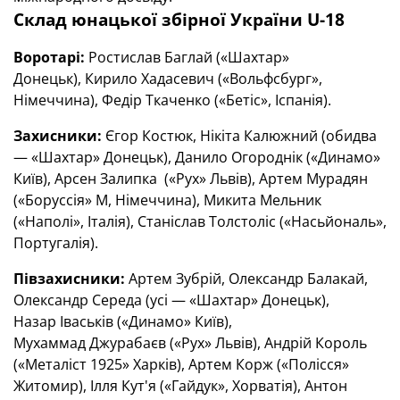
Склад юнацької збірної України U-18
Воротарі:
Ростислав Баглай («Шахтар»
Донецьк), Кирило Хадасевич («Вольфсбург»,
Німеччина), Федір Ткаченко («Бетіс», Іспанія).
Захисники:
Єгор Костюк, Нікіта Калюжний (обидва
— «Шахтар» Донецьк), Данило Огороднік («Динамо»
Київ), Арсен Залипка («Рух» Львів), Артем Мурадян
(«Боруссія» М, Німеччина), Микита Мельник
(«Наполі», Італія), Станіслав Толстоліс («Насьйональ»,
Португалія).
Півзахисники:
Артем Зубрій, Олександр Балакай,
Олександр Середа (усі — «Шахтар» Донецьк),
Назар Іваськів («Динамо» Київ),
Мухаммад Джурабаєв («Рух» Львів), Андрій Король
(«Металіст 1925» Харків), Артем Корж («Полісся»
Житомир), Ілля Кут'я («Гайдук», Хорватія), Антон