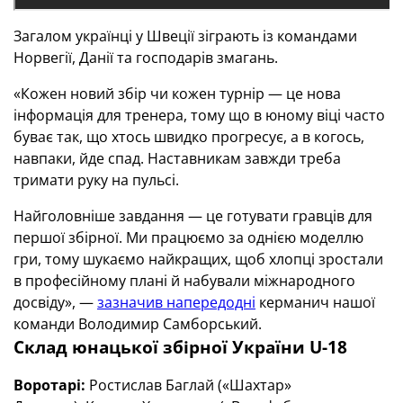
Загалом українці у Швеції зіграють із командами
Норвегії, Данії та господарів змагань.
«Кожен новий збір чи кожен турнір — це нова
інформація для тренера, тому що в юному віці часто
буває так, що хтось швидко прогресує, а в когось,
навпаки, йде спад. Наставникам завжди треба
тримати руку на пульсі.
Найголовніше завдання — це готувати гравців для
першої збірної. Ми працюємо за однією моделлю
гри, тому шукаємо найкращих, щоб хлопці зростали
в професійному плані й набували міжнародного
досвіду», —
зазначив напередодні
керманич нашої
команди Володимир Самборський.
Склад юнацької збірної України U-18
Воротарі:
Ростислав Баглай («Шахтар»