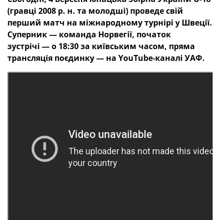
(гравці 2008 р. н. та молодші) проведе свій
перший матч на міжнародному турнірі
у Швеції.
Суперник — команда Норвегії, початок
зустрічі — о 18:30 за київським часом, пряма
трансляція поєдинку — на YouTube-каналі УАФ.