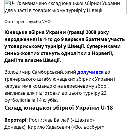
Фото прес-служби УАФ
Юнацька збірна України (гравці 2008 року
народження) із 4-го до 9 вересня братиме участь
у товариському турнірі у Швеції. Суперниками
синьо-жовтих стануть однолітки з Норвегії,
Данії та власне Швеції.
Володимир Самборський, який
долучився
до
тренерського штабу юнацьких збірних України і
керуватиме командою на вересневому зборі,
викликав для підготовки до цього турніру 22
футболістів із 14 клубів.
Склад юнацької збірної України U-18
Воротарі:
Ростислав Баглай («Шахтар»
Донецьк), Кирило Хадасевич («Вольфсбург»,