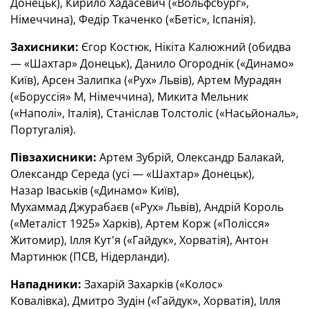
Донецьк), Кирило Хадасевич («Вольфсбург»,
Німеччина), Федір Ткаченко («Бетіс», Іспанія).
Захисники:
Єгор Костюк, Нікіта Калюжний (обидва
— «Шахтар» Донецьк), Данило Огороднік («Динамо»
Київ), Арсен Залипка («Рух» Львів), Артем Мурадян
(«Боруссія» М, Німеччина), Микита Мельник
(«Наполі», Італія), Станіслав Толстоліс («Насьйональ»,
Португалія).
Півзахисники:
Артем Зубрій, Олександр Балакай,
Олександр Середа (усі — «Шахтар» Донецьк),
Назар Іваськів («Динамо» Київ),
Мухаммад Джурабаєв («Рух» Львів), Андрій Король
(«Металіст 1925» Харків), Артем Корж («Полісся»
Житомир), Ілля Кут'я («Гайдук», Хорватія), Антон
Мартинюк (ПСВ, Нідерланди).
Нападники:
Захарій Захарків («Колос»
Ковалівка), Дмитро Зудін («Гайдук», Хорватія), Ілля