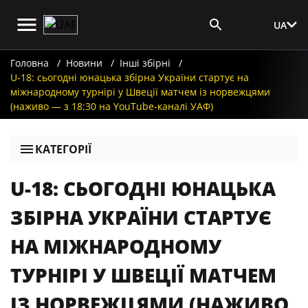
UA
Вхід для ЗМІ
Головна
Новини
Інші збірні
U-18: сьогодні юнацька збірна України стартує на
міжнародному турнірі у Швеції матчем із норвежцями
(наживо — з 18:30 на YouTube-каналі УАФ)
КАТЕГОРІЇ
U-18: СЬОГОДНІ ЮНАЦЬКА
ЗБІРНА УКРАЇНИ СТАРТУЄ
НА МІЖНАРОДНОМУ
ТУРНІРІ У ШВЕЦІЇ МАТЧЕМ
ІЗ НОРВЕЖЦЯМИ (НАЖИВО