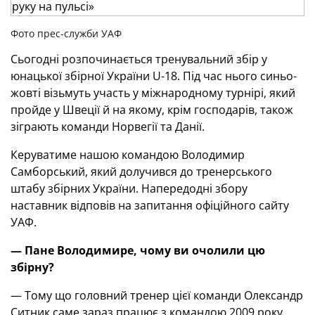
Фото прес-служби УАФ
Сьогодні розпочинається тренувальний збір у
юнацької збірної України U-18. Під час нього синьо-
жовті візьмуть участь у міжнародному турнірі, який
пройде у Швеції й на якому, крім господарів, також
зіграють команди Норвегії та Данії.
Керуватиме нашою командою Володимир
Самборський, який долучився до тренерського
штабу збірних України. Напередодні збору
наставник відповів на запитання офіційного сайту
УАФ.
— Пане Володимире, чому ви очолили цю
збірну?
— Тому що головний тренер цієї команди Олександр
Ситник саме зараз працює з командою 2009 року