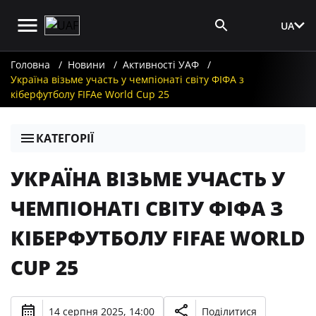
UA
Вхід для ЗМІ
Головна
Новини
Активності УАФ
Україна візьме участь у чемпіонаті світу ФІФА з
кіберфутболу FIFAe World Cup 25
КАТЕГОРІЇ
УКРАЇНА ВІЗЬМЕ УЧАСТЬ У
ЧЕМПІОНАТІ СВІТУ ФІФА З
КІБЕРФУТБОЛУ FIFAE WORLD
CUP 25
14 серпня 2025, 14:00
Поділитися