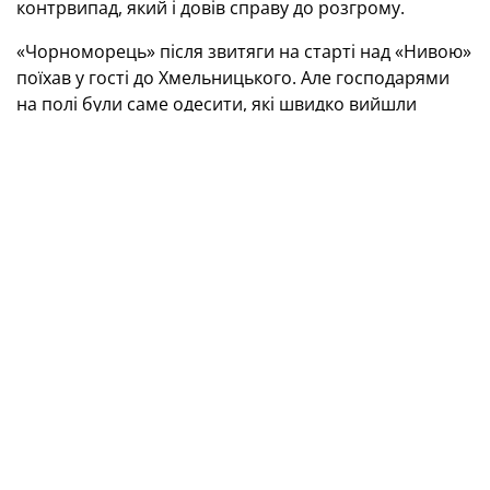
контрвипад, який і довів справу до розгрому.
«Чорноморець» після звитяги на старті над «Нивою»
поїхав у гості до Хмельницького. Але господарями
на полі були саме одесити, які швидко вийшли
вперед після гарматного пострілу здалеку ветерана
Ярослава Ракіцького. Подоляни активізувалися лише
після перерви, проте до реальних загроз воротам
гостей справа не доходила — Ракіцький добре
відпрацьовував і в обороні. А в компенсований час
він знову нагадав про себе точною діагональною
передачею: воротар «Поділля» Валерій Юрчук не
зумів зафіксувати м’яч, і Євген Рязанцев встановив
підсумковий рахунок — 0:2.
Все ж, центральний поєдинок відбувся у Чернівцях,
де «Буковина» приймала «Агробізнес». Футболісти з
Волочиська знову довели, що залишаються
незручним суперником для буковинців. До перерви
саме гості були ближчими до взяття воріт