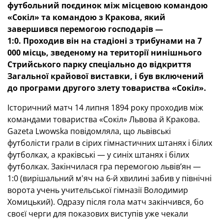
футбольний поєдинок між місцевою командою
«Сокіл» та командою з Кракова, який
завершився перемогою господарів —
1:0.
Проходив він на стадіоні з трибунами на 7
000 місць, зведеному на території нинішнього
Стрийського парку спеціально до відкриття
Загальної крайової виставки, і був включений
до програми другого злету товариства «Сокіл».
Історичний матч 14 липня 1894 року проходив між
командами товариства «Сокіл» Львова й Кракова.
Gazeta Lwowska повідомляла, що львівські
футболісти грали в сірих гімнастичних штанях і білих
футболках, а краківські — у синіх штанях і білих
футболках. Закінчилася гра перемогою львів’ян —
1:0 (вирішальний м'яч на 6-й хвилині забив у північні
ворота учень учительської гімназії Володимир
Хомицький). Одразу після гола матч закінчився, бо
своєї черги для показових виступів уже чекали