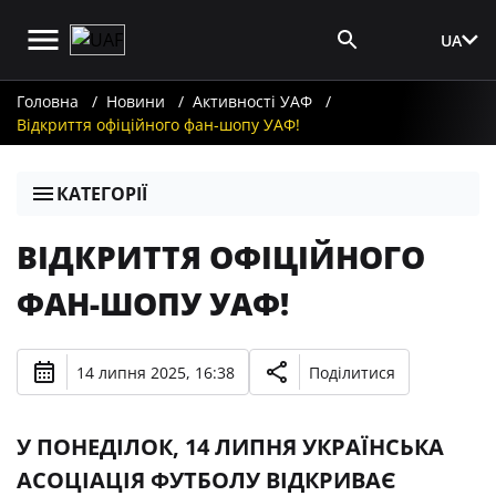
UA
Вхід для ЗМІ
Головна
Новини
Активності УАФ
Відкриття офіційного фан-шопу УАФ!
КАТЕГОРІЇ
ВІДКРИТТЯ ОФІЦІЙНОГО
ФАН-ШОПУ УАФ!
14 липня 2025, 16:38
Поділитися
У ПОНЕДІЛОК, 14 ЛИПНЯ УКРАЇНСЬКА
АСОЦІАЦІЯ ФУТБОЛУ ВІДКРИВАЄ