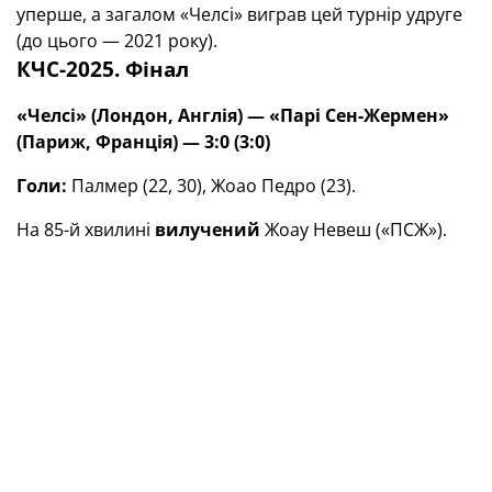
уперше, а загалом «Челсі» виграв цей турнір удруге
(до цього — 2021 року).
КЧС-2025. Фінал
«Челсі» (Лондон, Англія) — «Парі Сен-Жермен»
(Париж, Франція) — 3:0 (3:0)
Голи:
Палмер (22, 30), Жоао Педро (23).
На 85-й хвилині
вилучений
Жоау Невеш («ПСЖ»).
13 липня. Нью-Джерсі (США).
MetLife Stadium.
Зауважимо, що в турнірі брали участь дві команди,
кольори яких захищають воротарі збірної України.
Анатолій Трубін відіграв чотири поєдинки у складі
португальської «Бенфіки», яка закінчила виступи в
1/8 фіналу. А Андрій Лунін усі ігри іспанського
«Реалу» (вилетів у півфіналі) провів у запасі.