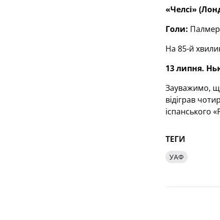
«Челсі» (Лон
Голи:
Палмер (
На 85-й хвили
13 липня. Нь
Зауважимо, що
відіграв чотир
іспанського «Р
ТЕГИ
УАФ