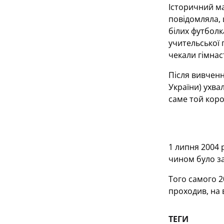
Історичний ма
повідомляла, щ
білих футболк
учительської 
чекали гімна
Після вивченн
України) ухва
саме той коро
1 липня 2004 
чином було за
Того самого 2
проходив, на 
ТЕГИ