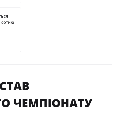
ться
у сотню
 СТАВ
О ЧЕМПІОНАТУ