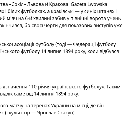
ва «Сокіл» Львова й Кракова. Gazeta Lwowska
 і білих футболках, а краківські — у синіх штанях і
й м'яч на 6-й хвилині забив у північні ворота учень
акінчився, бо своєї черги для показових виступів уже
ької асоціації футболу (тоді — Федерації футболу
нського футболу 14 липня 1894 року, коли відбувся
ідзначення 110-річчя українського футболу». Таким
ідлік саме від 14 липня 1894 року.
ого матчу на теренах України на місці, де він
ик (скульптор — Ярослав Скакун).