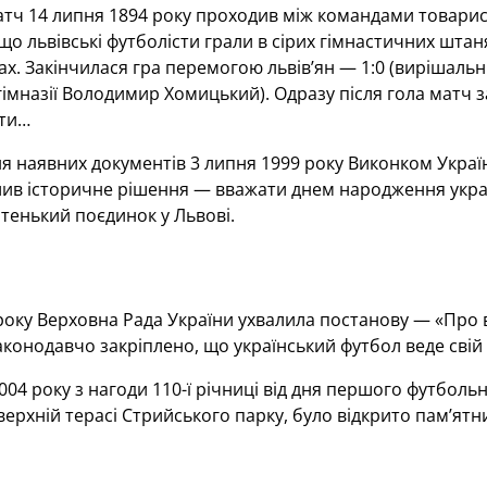
тч 14 липня 1894 року проходив між командами товарист
о львівські футболісти грали в сірих гімнастичних штанях
ах. Закінчилася гра перемогою львів’ян — 1:0 (вирішальни
гімназії Володимир Хомицький). Одразу після гола матч з
сти…
я наявних документів 3 липня 1999 року Виконком Українс
лив історичне рішення — вважати днем народження украї
тенький поєдинок у Львові.
року Верховна Рада України ухвалила постанову — «Про в
конодавчо закріплено, що український футбол веде свій в
004 року з нагоди 110-ї річниці від дня першого футбольн
верхній терасі Стрийського парку, було відкрито пам’ятн