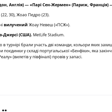
дон, Англія) — «Парі Сен-Жермен» (Париж, Франція) — 
22, 30), Жоао Педро (23).
ні
вилучений
Жоау Невеш («ПСЖ»).
ю-Джерсі (США).
MetLife Stadium.
 в турнірі брали участь дві команди, кольори яких захищ
и поєдинки у складі португальської «Бенфіки», яка закінчи
еалу» (вилетів у півфіналі) провів у запасі.