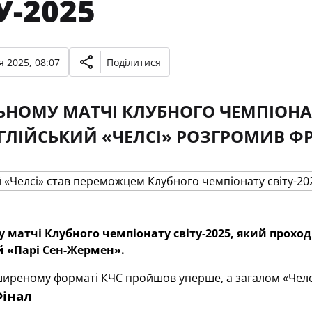
У-2025
 2025, 08:07
Поділитися
ЬНОМУ МАТЧІ КЛУБНОГО ЧЕМПІОНАТ
ГЛІЙСЬКИЙ «ЧЕЛСІ» РОЗГРОМИВ Ф
 матчі Клубного чемпіонату світу-2025, який прохо
 «Парі Сен-Жермен».
иреному форматі КЧС пройшов уперше, а загалом «Челсі»
Фінал