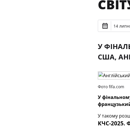
СВІТ
14 липня
У ФІНАЛ
США, АН
Фото fifa.com
У фінальному
французький
У такому розш
КЧС-2025. 