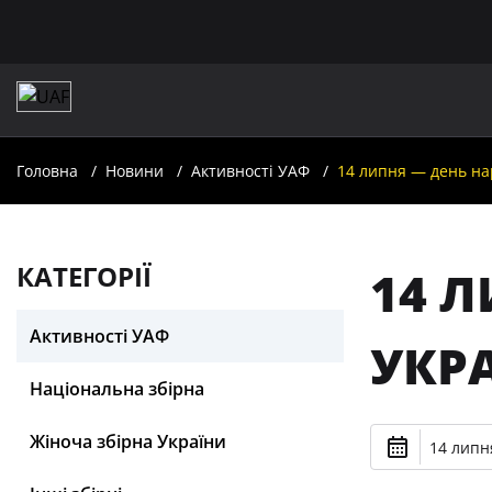
Головна
Новини
Активності УАФ
14 липня — день на
КАТЕГОРІЇ
14 
Активності УАФ
УКР
Національна збірна
Жіноча збірна України
14 липня