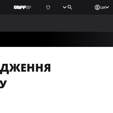
Фаншоп
Квитки
Вхід для ЗМІ
UA
ВИНИ
МЕДІА
ДОКУМЕНТИ
UAF DATA CENTER
ОДЖЕННЯ
У