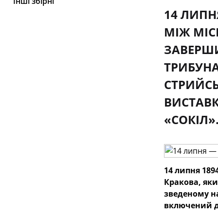
Інші збірні
14 ЛИПН
МІЖ МІС
ЗАВЕРШИ
ТРИБУНА
СТРИЙСЬ
ВИСТАВК
«СОКІЛ»
14 липня 189
Кракова, яки
зведеному на
включений до