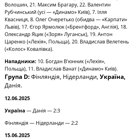
Волошин, 21. Максим Брагару, 22. Валентин
Рубчинський (усі — «Динамо» Київ), 7. Ілля
Квасниця, 8. Олег Очеретько (обидва — «Карпати»
Львів), 17. Єгор Ярмолюк («Брентфорд», Англія), 18.
Олександр Яцик («Зоря» Луганськ), 19. Антон
Царенко («Лехія», Польща), 20. Владислав Велетень
(«Колос» Ковалівка).
Нападники:
10. Богдан В'юнник («Лехія»,
Польща), 11. Владислав Ванат («Динамо» Київ).
Група D:
Фінляндія, Нідерланди,
Україна,
Данія.
12.06.2025
Україна
— Данія — 2:3
Фінляндія — Нідерланди — 2:2
15.06.2025