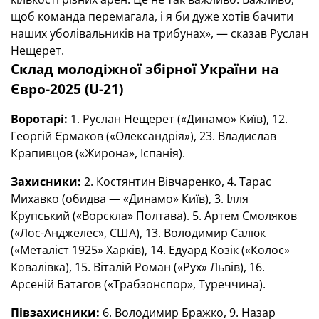
щоб команда перемагала, і я би дуже хотів бачити
наших уболівальників на трибунах», — сказав Руслан
Нещерет.
Склад молодіжної збірної України на
Євро-2025 (U-21)
Воротарі:
1. Руслан Нещерет («Динамо» Київ), 12.
Георгій Єрмаков («Олександрія»), 23. Владислав
Крапивцов («Жирона», Іспанія).
Захисники:
2. Костянтин Вівчаренко, 4. Тарас
Михавко (обидва — «Динамо» Київ), 3. Ілля
Крупський («Ворскла» Полтава). 5. Артем Смоляков
(«Лос-Анджелес», США), 13. Володимир Салюк
(«Металіст 1925» Харків), 14. Едуард Козік («Колос»
Ковалівка), 15. Віталій Роман («Рух» Львів), 16.
Арсеній Батагов («Трабзонспор», Туреччина).
Півзахисники:
6. Володимир Бражко, 9. Назар