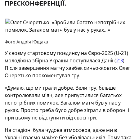
ПРЕСКОНФЕРЕНЦІЇ.
Фото Андрія Ющака
У своєму стартовому поєдинку на Євро-2025 (U-21)
молодіжна збірна України поступилася Данії (
2:3
).
Після завершення матчу хавбек синьо-жовтих Олег
Очеретько прокоментував гру.
«Думаю, що ми грали добре. Вели гру, більше
контролювали м'яч, але припустилися багатьох
непотрібних помилок. Загалом матч був у нас у
руках. Просто треба було добре зіграти в обороні і
при цьому не відступити від своєї гри.
На стадіоні була чудова атмосфера, адже ми в
Україні граємо майже без уболівальників. Тому така