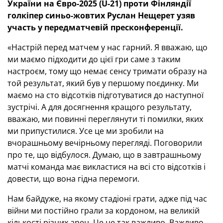
України на Євро-2025 (U-21) проти Фінляндії
голкіпер синьо-жовтих Руслан Нещерет узяв
участь у передматчевій пресконференції.
«Настрій перед матчем у нас гарний. Я вважаю, що
ми маємо підходити до цієї гри саме з таким
настроєм, тому що немає сенсу тримати образу на
той результат, який був у першому поєдинку. Ми
маємо на сто відсотків підготуватися до наступної
зустрічі. А для досягнення кращого результату,
вважаю, ми повинні переглянути ті помилки, яких
ми припустилися. Усе це ми зробили на
вчорашньому вечірньому перегляді. Поговорили
про те, що відбулося. Думаю, що в завтрашньому
матчі команда має викластися на всі сто відсотків і
довести, що вона гідна перемоги.
Нам байдуже, на якому стадіоні грати, адже під час
війни ми постійно грали за кордоном, на великій
кількості різних арен. Це не так важливо. Важливо,