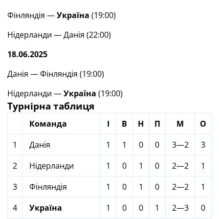
Фінляндія —
Україна
(19:00)
Нідерланди — Данія (22:00)
18.06.2025
Данія — Фінляндія (19:00)
Нідерланди —
Україна
(19:00)
Турнірна таблиця
Команда
І
В
Н
П
М
О
1
Данія
1
1
0
0
3—2
3
2
Нідерланди
1
0
1
0
2—2
1
3
Фінляндія
1
0
1
0
2—2
1
4
Україна
1
0
0
1
2—3
0