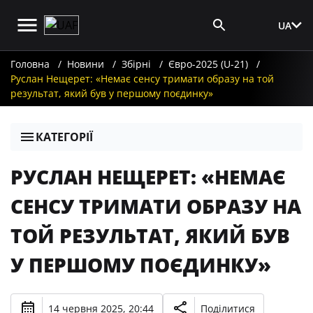
UA
Вхід для ЗМІ
Головна
Новини
Збірні
Євро-2025 (U-21)
Руслан Нещерет: «Немає сенсу тримати образу на той
результат, який був у першому поєдинку»
КАТЕГОРІЇ
РУСЛАН НЕЩЕРЕТ: «НЕМАЄ
СЕНСУ ТРИМАТИ ОБРАЗУ НА
ТОЙ РЕЗУЛЬТАТ, ЯКИЙ БУВ
У ПЕРШОМУ ПОЄДИНКУ»
14 червня 2025, 20:44
Поділитися