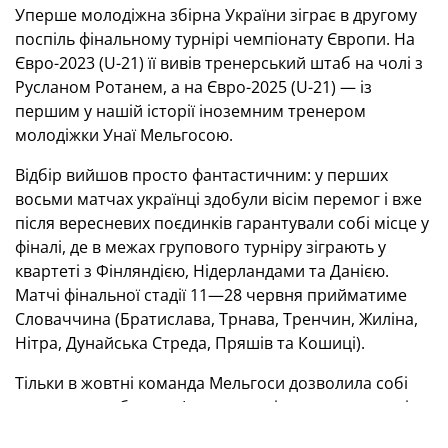
Уперше молодіжна збірна України зіграє в другому
поспіль фінальному турнірі чемпіонату Європи. На
Євро-2023 (U-21) її вивів тренерський штаб на чолі з
Русланом Ротанем, а на Євро-2025 (U-21) — із
першим у нашій історії іноземним тренером
молодіжки Унаї Мельгосою.
Відбір вийшов просто фантастичним: у перших
восьми матчах українці здобули вісім перемог і вже
після вересневих поєдинків гарантували собі місце у
фіналі, де в межах групового турніру зіграють у
квартеті з Фінляндією, Нідерландами та Данією.
Матчі фінальної стадії 11—28 червня прийматиме
Словаччина (Братислава, Трнава, Тренчин, Жиліна,
Нітра, Дунайська Стреда, Пряшів та Кошиці).
Тільки в жовтні команда Мельгоси дозволила собі
трохи розслабитися. І спочатку віддала на останніх
хвилинах перемогу Англії, а потім програла й Сербії.