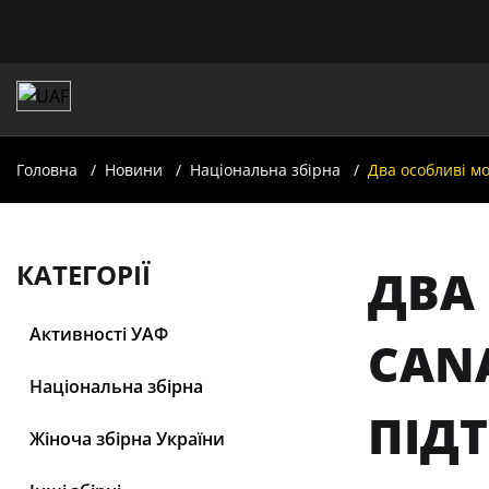
Головна
Новини
Національна збірна
Два особливі м
КАТЕГОРІЇ
ДВА
Активності УАФ
CANA
Національна збірна
ПІД
Жіноча збірна України