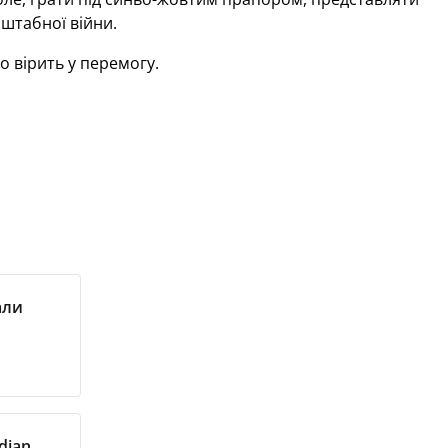
сштабної війни.
то вірить у перемогу.
али
dian