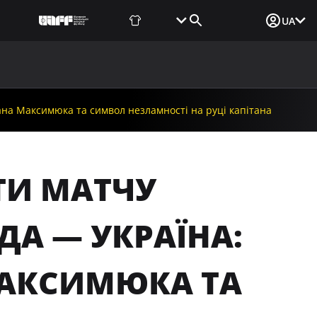
Фаншоп
Квитки
Вхід для ЗМІ
UA
ВИНИ
МЕДІА
ДОКУМЕНТИ
UAF DATA CENTER
ана Максимюка та символ незламності на руці капітана
ТИ МАТЧУ
ДА — УКРАЇНА:
АКСИМЮКА ТА