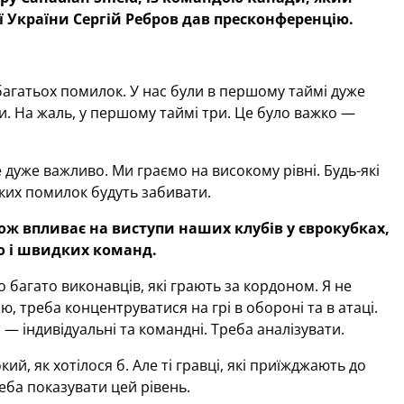
ої України Сергій Ребров дав пресконференцію.
агатьох помилок. У нас були в першому таймі дуже
ти. На жаль, у першому таймі три. Це було важко —
е дуже важливо. Ми граємо на високому рівні. Будь-які
ких помилок будуть забивати.
ож впливає на виступи наших клубів у єврокубках,
но і швидких команд.
о багато виконавців, які грають за кордоном. Я не
 треба концентруватися на грі в обороні та в атаці.
 індивідуальні та командні. Треба аналізувати.
кий, як хотілося б. Але ті гравці, які приїжджають до
реба показувати цей рівень.