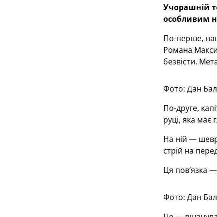
Учорашній т
особливим н
По-перше, наш
Романа Макси
безвісти. Мет
Фото: Дан Ба
По-друге, кап
руці, яка має
На ній — шевр
стрій на перед
Ця повʼязка —
Фото: Дан Ба
Це — вшануван