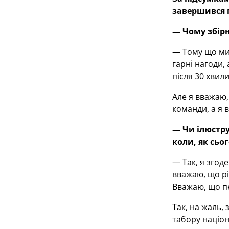
завершився 
— Чому збірн
— Тому що ми 
гарні нагоди,
після 30 хвил
Але я вважаю,
команди, а я 
— Чи ілюстру
коли, як сьо
— Так, я згод
вважаю, що рі
Вважаю, що пе
Так, на жаль, 
табору націон