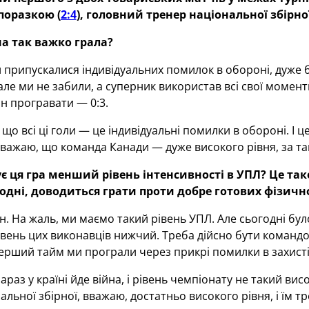
поразкою (
2:4
), головний тренер національної збірн
а так важко грала?
припускалися індивідуальних помилок в обороні, дуже б
 але ми не забили, а суперник використав всі свої момен
ин програвати — 0:3.
 що всі ці голи — це індивідуальні помилки в обороні. І ц
вважаю, що команда Канади — дуже високого рівня, за та
є ця гра менший рівень інтенсивності в УПЛ? Це так
годні, доводиться грати проти добре готових фізич
ен. На жаль, ми маємо такий рівень УПЛ. Але сьогодні бул
вень цих виконавців нижчий. Треба дійсно бути командою,
рший тайм ми програли через прикрі помилки в захисті —
зараз у країні йде війна, і рівень чемпіонату не такий висо
альної збірної, вважаю, достатньо високого рівня, і їм т