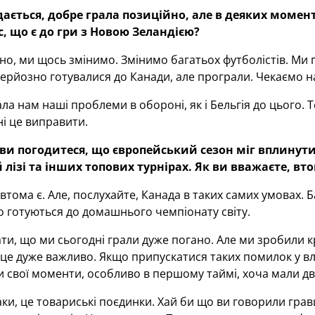
дається, добре грала позиційно, але в деяких моме
, що є до гри з Новою Зеландією?
но, ми щось змінимо. Змінимо багатьох футболістів. Ми п
серйозно готувалися до Канади, але програли. Чекаємо н
ла нам наші проблеми в обороні, як і Бельгія до цього.
і це виправити.
и погодитеся, що європейський сезон міг вплинути н
й лізі та інших топових турнірах. Як ви вважаєте, в
 втома є. Але, послухайте, Канада в таких самих умовах. 
 готуються до домашнього чемпіонату світу.
ти, що ми сьогодні грали дуже погано. Але ми зробили
 це дуже важливо. Якщо припускатися таких помилок у в
и свої моменти, особливо в першому таймі, хоча мали дві
аки, це товариські поєдинки. Хай би що ви говорили грав