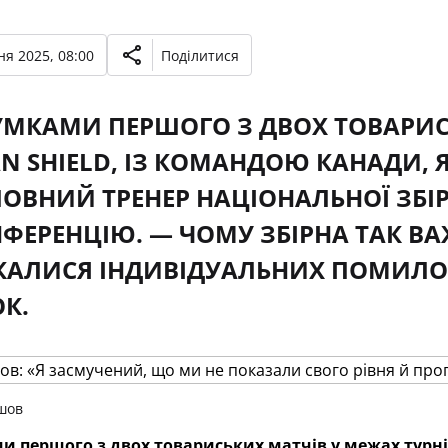
ня 2025, 08:00
Поділитися
УМКАМИ ПЕРШОГО З ДВОХ ТОВАРИС
N SHIELD, ІЗ КОМАНДОЮ КАНАДИ,
ГОЛОВНИЙ ТРЕНЕР НАЦІОНАЛЬНОЇ ЗБІ
ФЕРЕНЦІЮ. — ЧОМУ ЗБІРНА ТАК В
АЛИСЯ ІНДИВІДУАЛЬНИХ ПОМИЛОК 
К.
шов
и першого з двох товариських матчів у межах турні