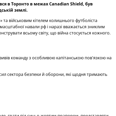
увся в Торонто в межах Canadian Shield, був
ській землі.
» та військовим кітелем колишнього футболіста
масштабної навали рф і наразі вважається зниклим
онструвати всьому світу, що війна стосується кожного.
 вивів команду з особливою капітанською пов'язкою на
сил сектора безпеки й оборони, які щодня тримають
оле, грати під синьо-жовтим прапором, представляти