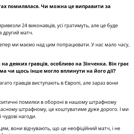
нтах помилялася. Чи можна це виправити за
ривезли 24 виконавців, усі гратимуть, але це буде
а другий матч.
 Тепер ми маємо над цим попрацювати. У нас мало часу,
а деяких гравців, особливо на Зінченка. Він грає
тома чи щось інше могло вплинути на його дії?
Багато гравців виступають в Європі, але зараз вони
 критичні помилки в обороні в нашому штрафному
ласному штрафному, це коштуватиме дуже дорого. І ми
 чудові нагоди.
цям, вони відчувають, що це неофіційний матч, і не