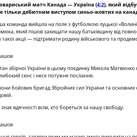
овариський матч Канада — Україна (
4:2
), який відб
е тільки дебютним виступом синьо-жовтих на канад
а команда вийшла на поле з футболкою луцької «Волині
мюка, який пішов захищати нашу батьківщину від повно
а такої акції — підтримати родину військового та продем
лашов
ітан збірної України в цьому поєдинку Микола Матвієнко
 глибокий сенс і несе потужне послання.
они бойових бригад Збройних сил України та основних 
овій.
 знак вдячності всім, хто бореться за нашу свободу.
лашов
ня героїв, завдяки яким ми маємо змогу виходити на п