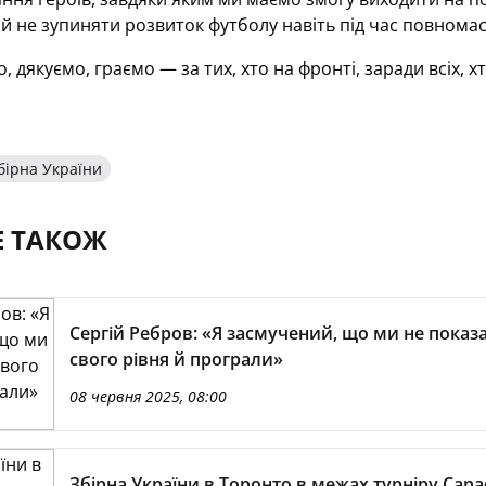
ті й не зупиняти розвиток футболу навіть під час повнома
 дякуємо, граємо — за тих, хто на фронті, заради всіх, х
бірна України
Е ТАКОЖ
Сергій Ребров: «Я засмучений, що ми не показ
свого рівня й програли»
08 червня 2025, 08:00
Збірна України в Торонто в межах турніру Cana