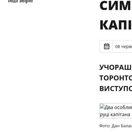
СИМ
Інші збірні
КАП
08 черв
УЧОРАШН
ТОРОНТО
ВИСТУПО
Фото: Дан Бала