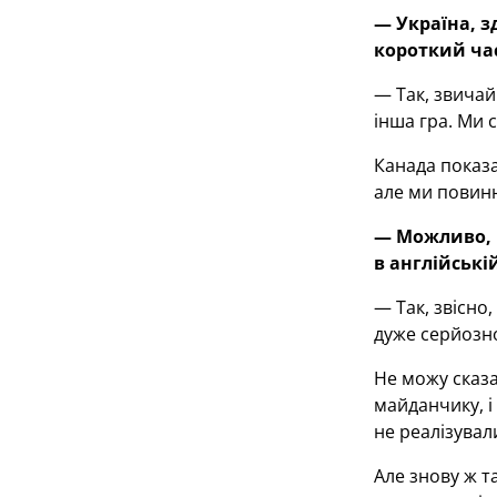
— Україна, з
короткий час
— Так, звичай
інша гра. Ми 
Канада показа
але ми повинн
— Можливо, в
в англійські
— Так, звісно,
дуже серйозно
Не можу сказа
майданчику, і
не реалізувал
Але знову ж т