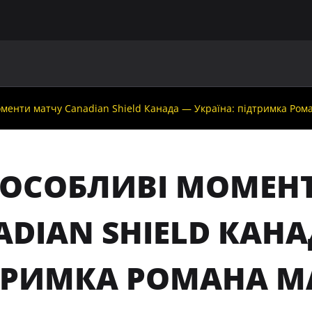
ГОЛОВНА
ПРО УАФ
ЗБІРНІ
ЧЛЕНИ УАФ
НО
оменти матчу Canadian Shield Канада — Україна: підтримка Ром
 ОСОБЛИВІ МОМЕН
DIAN SHIELD КАНА
ТРИМКА РОМАНА М