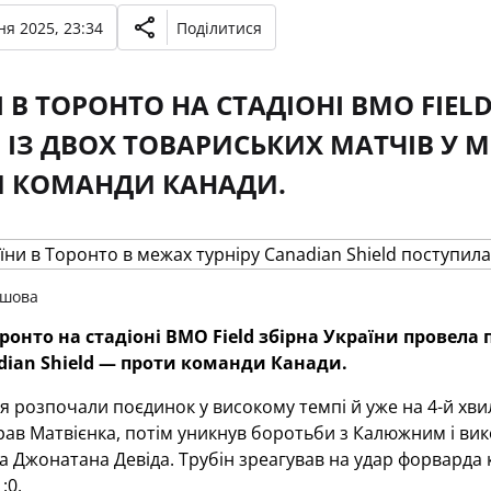
ня 2025, 23:34
Поділитися
Я В ТОРОНТО НА СТАДІОНІ BMO FIEL
ІЗ ДВОХ ТОВАРИСЬКИХ МАТЧІВ У М
И КОМАНДИ КАНАДИ.
ашова
оронто на стадіоні BMO Field збірна України провел
dian Shield — проти команди Канади.
я розпочали поєдинок у високому темпі й уже на 4-й хви
рав Матвієнка, потім уникнув боротьби з Калюжним і вик
 Джонатана Девіда. Трубін зреагував на удар форварда 
:0.