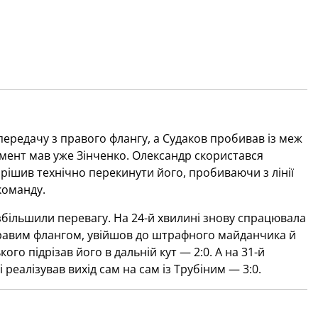
передачу з правого флангу, а Судаков пробивав із меж
омент мав уже Зінченко. Олександр скористався
рішив технічно перекинути його, пробиваючи з лінії
команду.
 збільшили перевагу. На 24-й хвилині знову спрацювала
правим флангом, увійшов до штрафного майданчика й
ого підрізав його в дальній кут — 2:0. А на 31-й
реалізував вихід сам на сам із Трубіним — 3:0.