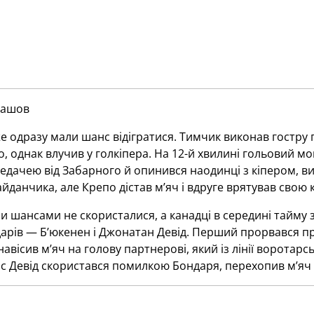
лашов
е одразу мали шанс відігратися. Тимчик виконав гостру 
, однак влучив у голкіпера. На 12-й хвилині гольовий м
дачею від Забарного й опинився наодинці з кіпером, ви
данчика, але Крепо дістав м’яч і вдруге врятував свою 
ми шансами не скористалися, а канадці в середині тайму
дарів — Б’юкенен і Джонатан Девід. Перший прорвався 
вісив м’яч на голову партнерові, який із лінії воротарськ
с Девід скористався помилкою Бондаря, перехопив м’яч і 