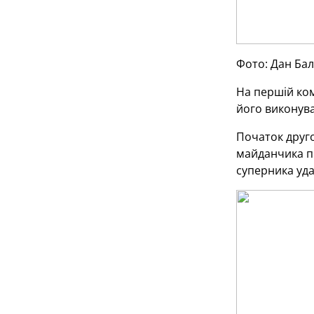
Фото: Дан Ба
На першій ком
його виконуват
Початок друг
майданчика пі
суперника уда