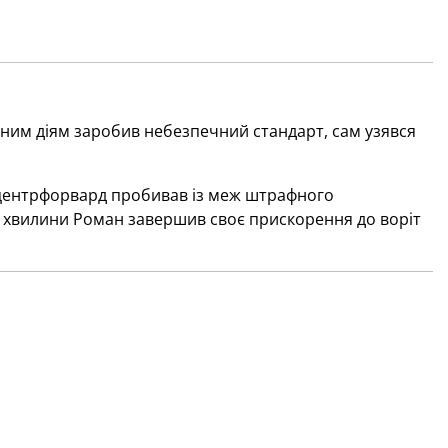
ьним діям заробив небезпечний стандарт, сам узявся
 центрфорвард пробивав із меж штрафного
ві хвилини Роман завершив своє прискорення до воріт