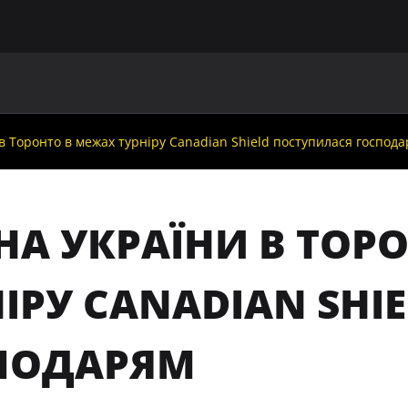
ГОЛОВНА
ПРО УАФ
ЗБІРНІ
ЧЛЕНИ УАФ
НО
в Торонто в межах турніру Canadian Shield поступилася господ
НА УКРАЇНИ В ТОР
НІРУ CANADIAN SHI
ПОДАРЯМ