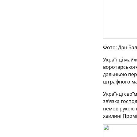
Фото: Дан Ба
Українці майж
воротарського
дальньою пере
штрафного май
Українці свої
зв’язка госпо
немов рукою на
хвилині Промі