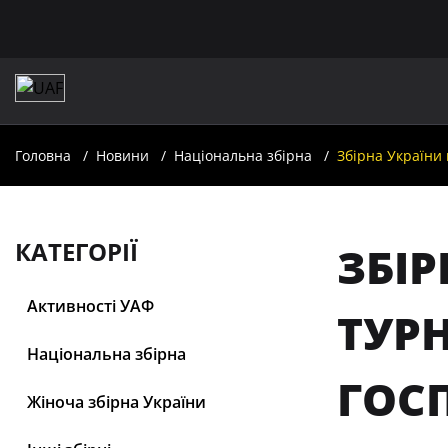
Головна
Новини
Національна збірна
Збірна України 
КАТЕГОРІЇ
ЗБІР
Активності УАФ
ТУР
Національна збірна
ГОС
Жіноча збірна України