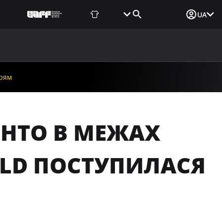
Фаншоп
Квитки
Вхід для ЗМІ
UA
ВИНИ
МЕДІА
ДОКУМЕНТИ
UAF DATA CENTER
арям
ОНТО В МЕЖАХ
ELD ПОСТУПИЛАСЯ