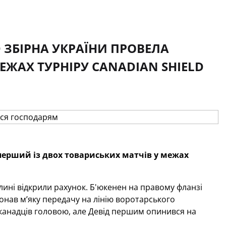
D ЗБІРНА УКРАЇНИ ПРОВЕЛА
ЕЖАХ ТУРНІРУ CANADIAN SHIELD
а перший із двох товариських матчів у межах
лині відкрили рахунок. Б'юкенен на правому фланзі
онав м’яку передачу на лінію воротарського
канадців головою, але Девід першим опинився на