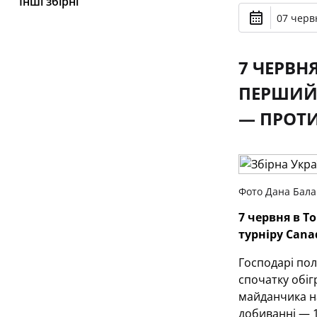
Інші збірні
07 черв
7 ЧЕРВН
ПЕРШИЙ 
— ПРОТ
Фото Дана Бал
7 червня в Т
турніру Cana
Господарі пол
спочатку обіг
майданчика на
добиванні — 1