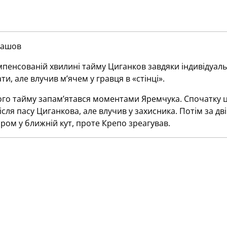
лашов
пенсованій хвилині тайму Циганков завдяки індивідуал
и, але влучив м’ячем у гравця в «стінці».
ого тайму запам’ятався моментами Яремчука. Спочатку
сля пасу Циганкова, але влучив у захисника. Потім за д
ром у ближній кут, проте Крепо зреагував.