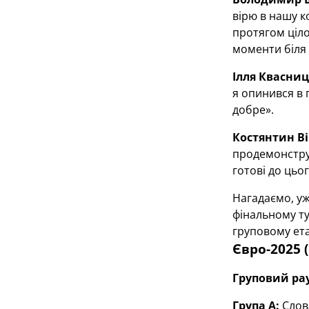
вірю в нашу к
протягом ціло
моменти біля 
Ілля Квасниц
я опинився в 
добре».
Костянтин Ві
продемонструв
готові до цьог
Нагадаємо, уж
фінальному ту
груповому етап
Євро-2025 
Груповий ра
Група А:
Слова