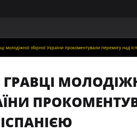
ГОЛОВНА
ПРО УАФ
ЗБІРНІ
ЧЛЕНИ УАФ
НО
вці молодіжної збірної України прокоментували перемогу над Іс
: ГРАВЦІ МОЛОДІЖН
АЇНИ ПРОКОМЕНТУ
 ІСПАНІЄЮ