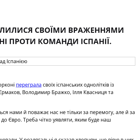
ДІЛИЛИСЯ СВОЇМИ ВРАЖЕННЯМИ
І ПРОТИ КОМАНДИ ІСПАНІЇ.
корконі
переграла
своїх іспанських однолітків із
Єрмаков, Володимир Бражко, Ілля Квасниця та
ся нами й поважає нас не тільки за перемогу, але й за
 до Євро. Треба чітко уявляти, яким буде наш
ювали. У роздягальні я сказав хлопцям, що вірю в них,