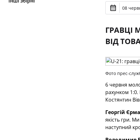
Інші збірні
08 черв
ГРАВЦІ 
ВІД ТОВ
Фото прес-служ
6 червня моло
рахунком 1:0.
Костянтин Ві
Георгій Єрма
якість гри. М
наступний кро
Володимир Б