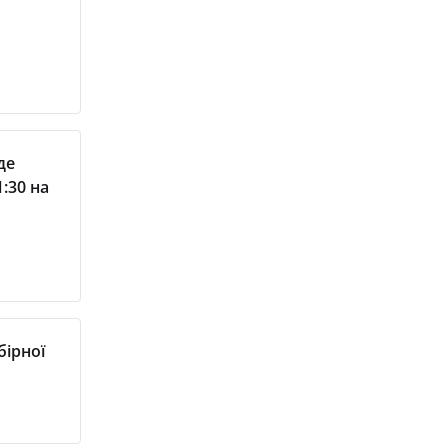
де
:30 на
бірної