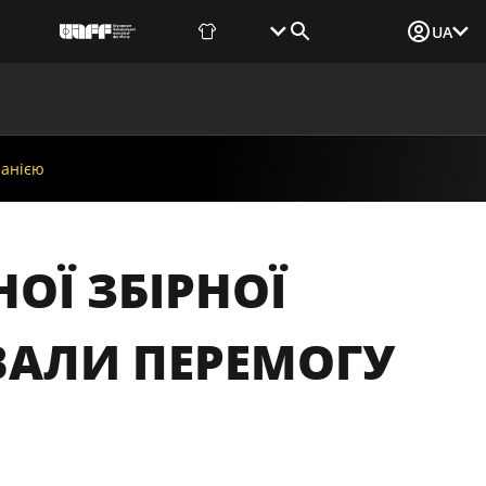
Фаншоп
Квитки
Вхід для ЗМІ
UA
ВИНИ
МЕДІА
ДОКУМЕНТИ
UAF DATA CENTER
панією
ОЇ ЗБІРНОЇ
ВАЛИ ПЕРЕМОГУ