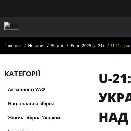
Головна
Новини
Збірні
Євро-2025 (U-21)
U-21: гра
КАТЕГОРІЇ
U-21
Активності УАФ
УКР
Національна збірна
НАД
Жіноча збірна України