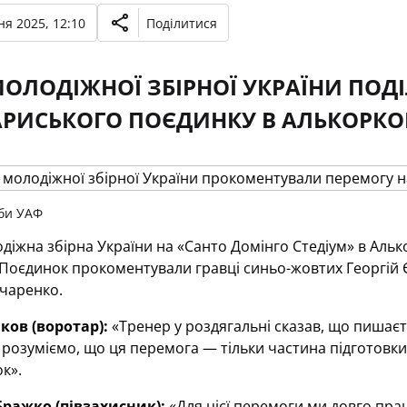
ня 2025, 12:10
Поділитися
МОЛОДІЖНОЇ ЗБІРНОЇ УКРАЇНИ ПО
АРИСЬКОГО ПОЄДИНКУ В АЛЬКОРКОН
би УАФ
діжна збірна України на «Санто Домінго Стедіум» в Аль
 Поєдинок прокоментували гравці синьо-жовтих Георгій 
вчаренко.
ков (воротар):
«Тренер у роздягальні сказав, що пишаєть
и розуміємо, що ця перемога — тільки частина підготовки
к».
ражко (півзахисник):
«Для цієї перемоги ми довго прац