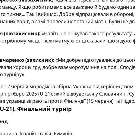
оманду. Якщо робитимемо все зважено й будемо один за 
го тижня... Так і вийшло. Добре відпрацювали в оборон
наших воріт, а самі провели непоганий матч. Були ще дв
я (півзахисник):
«Навіть не очікував такого результату,
потрібному місці. Після матчу хлопці сказали, що я дуже
вчаренко (захисник):
«Ми добре підготувалися до цього
али хорошу гру, добре взаєморозуміння на полі. Споді
о турніру».
е 12 червня молодіжна збірна України під керівництвом
рнірі Євро-2025 (U-21), який відбудеться у Словаччині. 
і українці зіграють проти Фінляндії (15 червня) та Нідер
(U-21). Фінальний турнір
унд
ччина, Іспанія, Італія, Румунія.