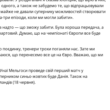
одного, а також не забудемо те, що відпрацьовували
і, майже не давали супернику можливостей створювати
а-три епізоди, коли ми могли забити».
 а надто — що зможу забити. Була хороша передача, а
 фартовий. Думаю, що на чемпіонаті Європи все буде
 поєдинку, тренери трохи поганяли нас. Зате ми
ваюся, що перенесемо все це на Євро. Вважаю, що ми
 Унаї Мельгоси проведе свій перший матч у
Суперником синьо-жовтих буде Данія. Також на
ландів (18 червня).