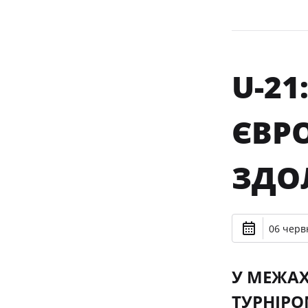
U-2
ЄВР
ЗДО
06 черв
У МЕЖАХ
ТУРНІРО