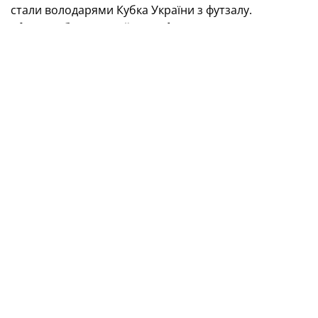
стали володарями Кубка України з футзалу.
Vbet
Кубок України з футзалу
1/2 фіналу
03.05.2024
«Кардинал-Рівне» (Рівне) —
Aurora
(Київ) — 2:4
(0:2)
Голи:
Малиновський (21, 31) — Літвінов (5), В.
Моспан (6), Чеберяк (39), Школьний (39).
04.05.2024
«ХІТ» (Київ) — «Ураган» (Івано-Франківськ) — 1:4
(0:2)
Голи:
Жук (39) — Шотурма (7), Швед (13), С. Моспан
(33), Корсун (38).