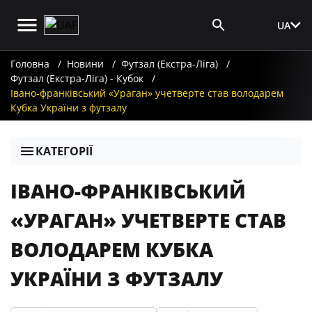
UA
Вхід для ЗМІ
Головна
Новини
Футзал (Екстра-Ліга)
Футзал (Екстра-Ліга) - Кубок
Івано-франківський «Ураган» учетверте став володарем
Кубка України з футзалу
КАТЕГОРІЇ
ІВАНО-ФРАНКІВСЬКИЙ
«УРАГАН» УЧЕТВЕРТЕ СТАВ
ВОЛОДАРЕМ КУБКА
УКРАЇНИ З ФУТЗАЛУ