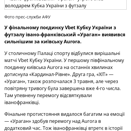
Фото прес-служби АФУ
У фінальному поєдинку
Vbet
Кубку України з
футзалу
івано-франківський «Ураган» виявився
сильнішим за київську
Aurora
.
У столичному Палаці спорту відбулися вирішальні
матчі Vbet Кубку України. У першому півфінальному
поєдинку київська Aurora на останніх хвилинах
дотиснула «Кардинал-Рівне». Друга гра, «ХІТ» —
«Ураган», також розпочалася 3 травня, але через
повітряну тривогу була завершена вже 4-го числа.
Там упевнену перемогу відсвяткували
іванофранківці.
Фінальне протистояння видалося багатим на емоції
— «Ураган» здобув перемогу над Aurora в
додатковий час. Тож іванофранківці втретє в історії