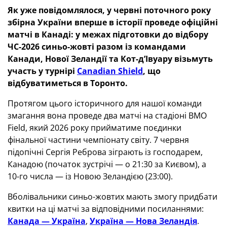
Як уже повідомлялося, у червні поточного року
збірна України вперше в історії проведе офіційні
матчі в Канаді: у межах підготовки до відбору
ЧС-2026 синьо-жовті разом із командами
Канади, Нової Зеландії та Кот-д’Івуару візьмуть
участь у турнірі
Canadian Shield
, що
відбуватиметься в Торонто.
Протягом цього історичного для нашої команди
змагання вона проведе два матчі на стадіоні BMO
Field, який 2026 року прийматиме поєдинки
фінальної частини чемпіонату світу. 7 червня
підопічні Сергія Реброва зіграють із господарем,
Канадою (початок зустрічі — о 21:30 за Києвом), а
10-го числа — із Новою Зеландією (23:00).
Вболівальники синьо-жовтих мають змогу придбати
квитки на ці матчі за відповідними посиланнями:
Канада — Україна
,
Україна — Нова Зеландія
.