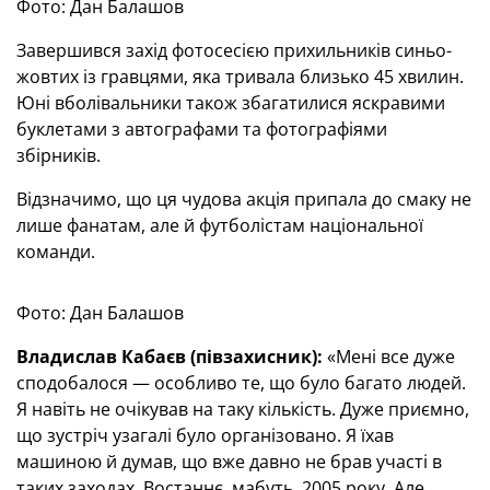
Фото: Дан Балашов
Завершився захід фотосесією прихильників синьо-
жовтих із гравцями, яка тривала близько 45 хвилин.
Юні вболівальники також збагатилися яскравими
буклетами з автографами та фотографіями
збірників.
Відзначимо, що ця чудова акція припала до смаку не
лише фанатам, але й футболістам національної
команди.
Фото: Дан Балашов
Владислав Кабаєв (півзахисник):
«Мені все дуже
сподобалося — особливо те, що було багато людей.
Я навіть не очікував на таку кількість. Дуже приємно,
що зустріч узагалі було організовано. Я їхав
машиною й думав, що вже давно не брав участі в
таких заходах. Востаннє, мабуть, 2005 року. Але