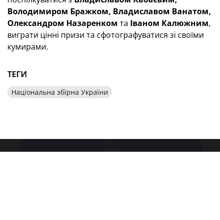
Володимиром Бражком, Владиславом Ванатом,
Олександром Назаренком
та
Іваном Калюжним
,
виграти цінні призи та сфотографуватися зі своїми
кумирами.
ТЕГИ
Національна збірна України
БУДЬТЕ В КУРСІ ГОЛОВНИХ НОВИН
УКРАЇНСЬКОГО ФУТБОЛУ
ПІДПИСАТИСЯ