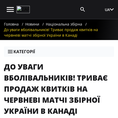
UA
Вхід для ЗМІ
Головна
Новини
Національна збірна
До уваги вболівальників! Триває продаж квитків на
червневі матчі збірної України в Канаді
КАТЕГОРІЇ
ДО УВАГИ
ВБОЛІВАЛЬНИКІВ! ТРИВАЄ
ПРОДАЖ КВИТКІВ НА
ЧЕРВНЕВІ МАТЧІ ЗБІРНОЇ
УКРАЇНИ В КАНАДІ