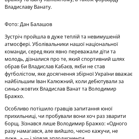
Владиславу Ванату.
Фото: Дан Балашов
Зустріч пройшла в дуже теплій та невимушеній
атмосфері. Уболівальники нашої національної
команди, серед яких явно переважали діти та
молодь, дізналися про те, який спортивний шлях
обрав би Владислав Кабаєв, якби не став
футболістом, яке досягнення збірної України вважає
найбільшим Іван Калюжний, коли дебютували за
синьо-жовтих Владислав Ванат та Володимир
Бражко.
Особливо потішило гравців запитання юної
прихильниці, чи пробували вони хоч раз зварити
борщ. Зізнався лише Володимир Бражко: «Одного
разу намагався, але вийшло, чесно кажучи, не
дуже...» — і зірвав аплодисменти.