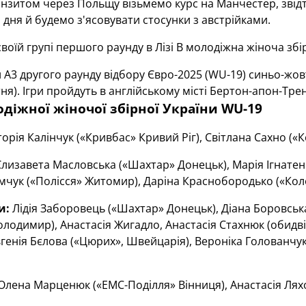
анзитом через Польщу візьмемо курс на Манчестер, звід
 дня й будемо з'ясовувати стосунки з австрійками.
своїй групі першого раунду в Лізі В молодіжна жіноча зб
 А3 другого раунду відбору Євро-2025 (WU-19) синьо-жов
тня). Ігри пройдуть в англійському місті Бертон-апон-Трент
діжної жіночої збірної України WU-19
торія Калінчук («Кривбас» Кривий Ріг), Світлана Сахно («К
лизавета Масловська («Шахтар» Донецьк), Марія Ігнатен
мчук («Полісся» Житомир), Даріна Краснобородько («Коло
и:
Лідія Заборовець («Шахтар» Донецьк), Діана Боровська
лодимир), Анастасія Жигадло, Анастасія Стахнюк (обидві
генія Бєлова («Цюрих», Швейцарія), Вероніка Голованчук 
Олена Марценюк («ЕМС-Поділля» Вінниця), Анастасія Лях