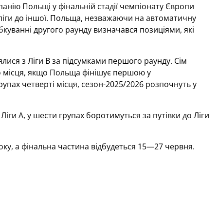
мпанію Польщі у фінальній стадії чемпіонату Європи
єї ліги до іншої. Польща, незважаючи на автоматичну
ебкуванні другого раунду визначався позиціями, які
нялися з Ліги В за підсумками першого раунду. Сім
го місця, якщо Польща фінішує першою у
групах четверті місця, сезон-2025/2026 розпочнуть у
з Ліги А, у шести групах боротимуться за путівки до Ліги
року, а фінальна частина відбудеться 15—27 червня.