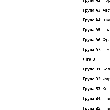
Група А2:
Норв
Група А3:
Авст
Група А4:
Італ
Група А5:
Іспа
Група А6:
Фран
Група А7:
Німе
Ліга В
Група В1:
Болг
Група В2:
Фаре
Група В3:
Косо
Група В4:
Півн
Група В5:
Півн