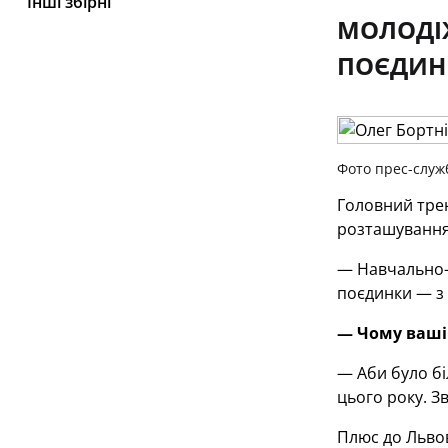
Інші збірні
МОЛОДІЖ
ПОЄДИНК
Фото прес-служ
Головний трен
розташування 
— Навчально-т
поєдинки — з
— Чому ваші 
— Аби було бі
цього року. З
Плюс до Львова