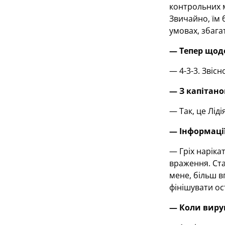
контрольних м
Звичайно, їм 
умовах, збага
— Тепер щодо
— 4-3-3. Звіс
— З капітано
— Так, це Ліді
— Інформації
— Гріх наріка
враження. Ста
мене, більш в
фінішувати ос
— Коли вируш