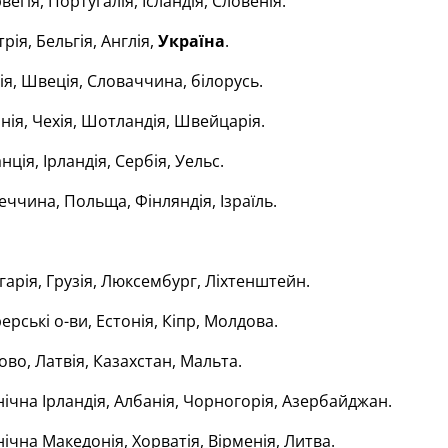
егія, Португалія, Ісландія, Словенія.
рія, Бельгія, Англія,
Україна
.
ія, Швеція, Словаччина, білорусь.
нія, Чехія, Шотландія, Швейцарія.
ція, Ірландія, Сербія, Уельс.
ччина, Польща, Фінляндія, Ізраїль.
арія, Грузія, Люксембург, Ліхтенштейн.
рські о-ви, Естонія, Кіпр, Молдова.
во, Латвія, Казахстан, Мальта.
ічна Ірландія, Албанія, Чорногорія, Азербайджан.
ічна Македонія, Хорватія, Вірменія, Литва.