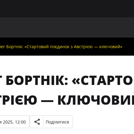
ГОЛОВНА
ПРО УАФ
ЗБІРНІ
ЧЛЕНИ УАФ
НО
ег Бортнік: «Стартовий поєдинок з Австрією — ключовий»
Г БОРТНІК: «СТАР
ТРІЄЮ — КЛЮЧОВИ
я 2025, 12:00
Поділитися