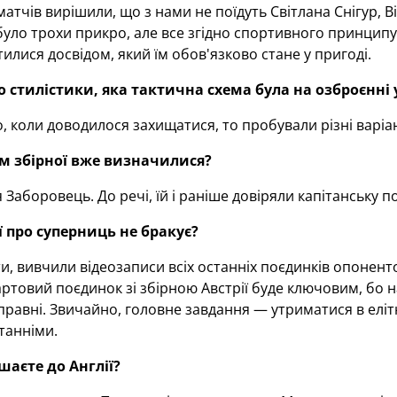
атчів вирішили, що з нами не поїдуть Світлана Снігур, Ві
було трохи прикро, але все згідно спортивного принцип
тилися досвідом, який їм обов'язково стане у пригоді.
 стилістики, яка тактична схема була на озброєнні 
но, коли доводилося захищатися, то пробували різні варіа
м збірної вже визначилися?
я Заборовець. До речі, їй і раніше довіряли капітанську по
 про суперниць не бракує?
ти, вивчили відеозаписи всіх останніх поєдинків опонен
ртовий поєдинок зі збірною Австрії буде ключовим, бо н
правні. Звичайно, головне завдання — утриматися в елітно
танніми.
аєте до Англії?