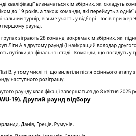
нді кваліфікації визначаться сім збірних, які складуть ко
віком до 19 років, а також команди, які перейдуть з одні
фінальний турнір, візьме участь у відборі. Посів при жер
 в першому раунді.
и групах зіграють 28 команд, зокрема сім збірних, які під
уп Ліги А в другому раунді (і найкращий володар друго
ють путівки до фінальної стадії. Команди, що посядуть у 
ізі В, у тому числі ті, що вилетіли після осіннього етапу 
нду наступного розіграшу.
ругого раунду кваліфікації завершаться до 8 квітня 2025 
(WU-19). Другий раунд відбору
рланди, Данія, Греція, Румунія.