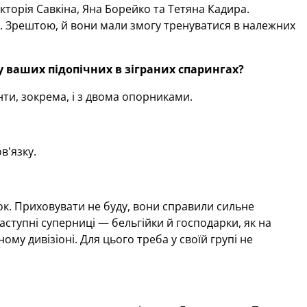
кторія Савкіна, Яна Борейко та Тетяна Кадира.
у. Зрештою, й вони мали змогу тренуватися в належних
у ваших підопічних в зіграних спарингах?
нти, зокрема, і з двома опорниками.
в'язку.
ток. Приховувати не буду, вони справили сильне
аступні суперниці — бельгійки й господарки, як на
му дивізіоні. Для цього треба у своїй групі не