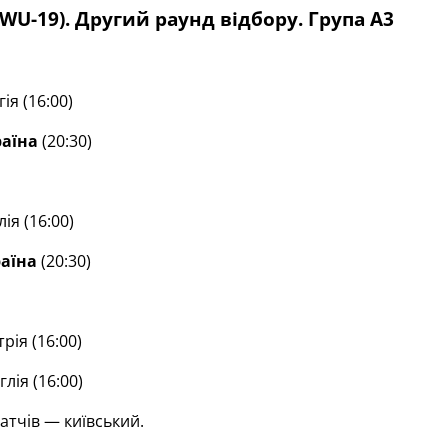
(WU-19). Другий раунд відбору. Група А3
ія (16:00)
раїна
(20:30)
ія (16:00)
раїна
(20:30)
рія (16:00)
лія (16:00)
атчів — київський.