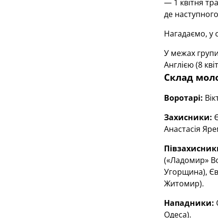
— 1 квітня тр
де наступного
Нагадаємо, у 
У межах групи
Англією (8 кві
Склад моло
Воротарі:
Вік
Захисники:
Є
Анастасія Яре
Півзахисник
(«Ладомир» Во
Угорщина), Єв
Житомир).
Нападники:
Одеса).