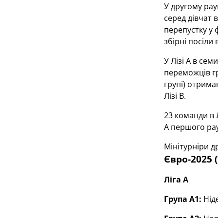
У другому рау
серед дівчат 
перепустку у 
збірні посіли
У Лізі А в сем
переможців гр
групі) отрима
Лізі В.
23 команди в Л
А першого рау
Мінітурніри д
Євро-2025 
Ліга А
Група А1:
Ніде