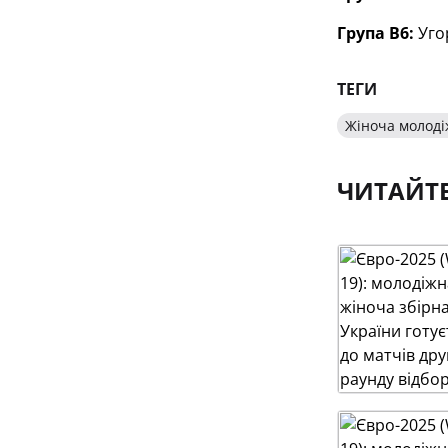
Група В6:
Угор
ТЕГИ
Жіноча молоді
ЧИТАЙТ