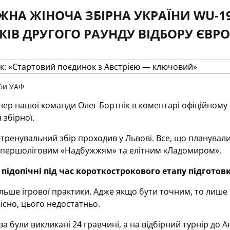
НА ЖІНОЧА ЗБІРНА УКРАЇНИ WU-1
ІВ ДРУГОГО РАУНДУ ВІДБОРУ ЄВРО
би УАФ
ер нашої команди Олег Бортнік в коментарі офіційному 
збірної.
ренувальний збір проходив у Львові. Все, що планували
 першоліговим «Надбужжям» та елітним «Ладомиром».
підопічні під час короткострокового етапу підготов
льше ігрової практики. Адже якщо бути точним, то лише ш
вісно, цього недостатньо.
 були викликані 24 гравчині, а на відбірний турнір до Ан