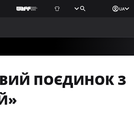
Фаншоп
Квитки
Вхід для ЗМІ
UA
ВИНИ
МЕДІА
ДОКУМЕНТИ
UAF DATA CENTER
ТОВИЙ ПОЄДИНОК З
Й»