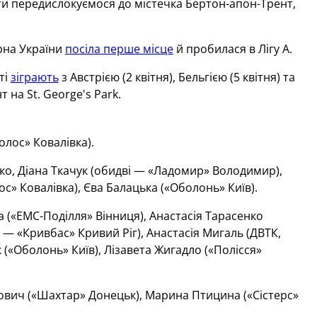
ти передислокуємося до містечка Бертон-апон-Трент,
ірна України
посіла перше місце
й пробилася в Лігу А.
ті
зіграють
з Австрією (2 квітня), Бельгією (5 квітня) та
 на St. George's Park.
олос» Ковалівка).
ко, Діана Ткачук (обидві — «Ладомир» Володимир),
с» Ковалівка), Єва Балацька («Оболонь» Київ).
 («ЕМС-Поділля» Вінниця), Анастасія Тарасенко
 — «Кривбас» Кривий Ріг), Анастасія Мигаль (ДВТК,
(«Оболонь» Київ), Лізавета Жигадло («Полісся»
ович («Шахтар» Донецьк), Марина Птицина («Сістерс»