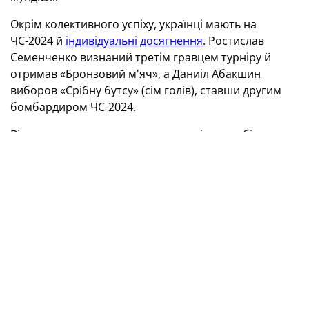
Окрім колективного успіху, українці мають на
ЧС-2024 й
індивідуальні досягнення
. Ростислав
Семенченко визнаний третім гравцем турніру й
отримав «Бронзовий м'яч», а Даниіл Абакшин
виборов «Срібну бутсу» (сім голів), ставши другим
бомбардиром ЧС-2024.
Відзначимо, що на груповому етапі наша збірна
спочатку поступилася Аргентині (
1:7
), а потім
перемогла Анголу (
7:2
) та Афганістан (
4:1
). Посівши у
своєму квартеті друге місце, в 1/8 фіналу синьо-жовті
здолали команду Нідерландів (
3:1
). У чвертьфіналі
наші хлопці впоралися з Венесуелою (
9:4
), а в
півфіналі не встояли перед Бразилією (
2:3
).
Головний тренер синьо-жовтих Олександр Косенко
прокоментував виступ українців на престижному
турнірі, відповівши на запитання офіційного сайту