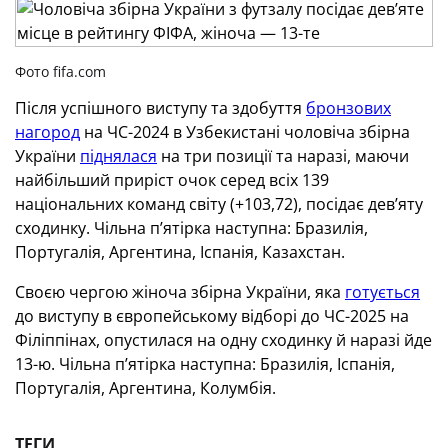
Фото fifa.com
Після успішного виступу та здобуття
бронзових
нагород
на ЧС-2024 в Узбекистані чоловіча збірна
України
піднялася
на три позиції та наразі, маючи
найбільший приріст очок серед всіх 139
національних команд світу (+103,72), посідає дев’яту
сходинку. Чільна п’ятірка наступна: Бразилія,
Португалія, Аргентина, Іспанія, Казахстан.
Своєю чергою жіноча збірна України, яка
готується
до виступу в європейському відборі до ЧС-2025 на
Філіппінах, опустилася на одну сходинку й наразі йде
13-ю. Чільна п’ятірка наступна: Бразилія, Іспанія,
Португалія, Аргентина, Колумбія.
ТЕГИ