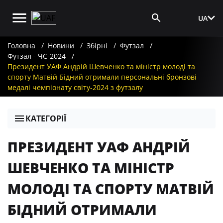
UA
Вхід для ЗМІ
Головна
Новини
Збірні
Футзал
Футзал - ЧС-2024
Президент УАФ Андрій Шевченко та міністр молоді та
спорту Матвій Бідний отримали персональні бронзові
медалі чемпіонату світу-2024 з футзалу
КАТЕГОРІЇ
ПРЕЗИДЕНТ УАФ АНДРІЙ
ШЕВЧЕНКО ТА МІНІСТР
МОЛОДІ ТА СПОРТУ МАТВІЙ
БІДНИЙ ОТРИМАЛИ