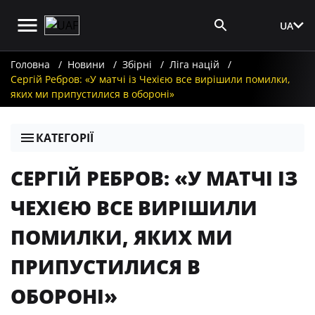
UA
Вхід для ЗМІ
Головна
Новини
Збірні
Ліга націй
Сергій Ребров: «У матчі із Чехією все вирішили помилки,
яких ми припустилися в обороні»
КАТЕГОРІЇ
СЕРГІЙ РЕБРОВ: «У МАТЧІ ІЗ
ЧЕХІЄЮ ВСЕ ВИРІШИЛИ
ПОМИЛКИ, ЯКИХ МИ
ПРИПУСТИЛИСЯ В
ОБОРОНІ»