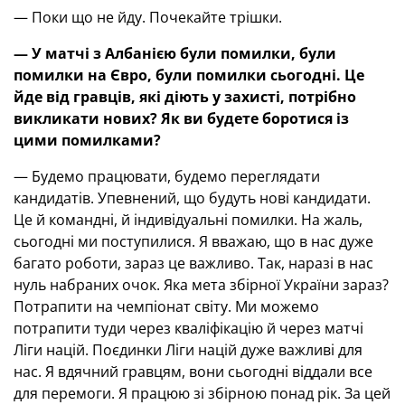
— Поки що не йду. Почекайте трішки.
— У матчі з Албанією були помилки, були
помилки на Євро, були помилки сьогодні. Це
йде від гравців, які діють у захисті, потрібно
викликати нових
? Як ви будете боротися із
цими помилками
?
— Будемо працювати, будемо переглядати
кандидатів. Упевнений, що будуть нові кандидати.
Це й командні, й індивідуальні помилки. На жаль,
сьогодні ми поступилися. Я вважаю, що в нас дуже
багато роботи, зараз це важливо. Так, наразі в нас
нуль набраних очок. Яка мета збірної України зараз?
Потрапити на чемпіонат світу. Ми можемо
потрапити туди через кваліфікацію й через матчі
Ліги націй. Поєдинки Ліги націй дуже важливі для
нас. Я вдячний гравцям, вони сьогодні віддали все
для перемоги. Я працюю зі збірною понад рік. За цей