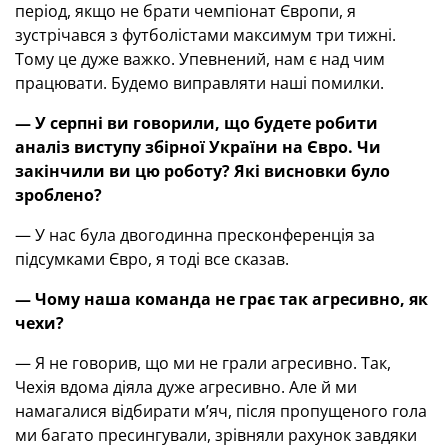
період, якщо не брати чемпіонат Європи, я
зустрічався з футболістами максимум три тижні.
Тому це дуже важко. Упевнений, нам є над чим
працювати. Будемо виправляти наші помилки.
— У серпні ви говорили, що будете робити
аналіз виступу збірної України на Євро. Чи
закінчили ви цю роботу
? Які висновки було
зроблено
?
— У нас була двогодинна пресконференція за
підсумками Євро, я тоді все сказав.
— Чому наша команда не грає так агресивно, як
чехи
?
— Я не говорив, що ми не грали агресивно. Так,
Чехія вдома діяла дуже агресивно. Але й ми
намагалися відбирати м’яч, після пропущеного гола
ми багато пресингували, зрівняли рахунок завдяки