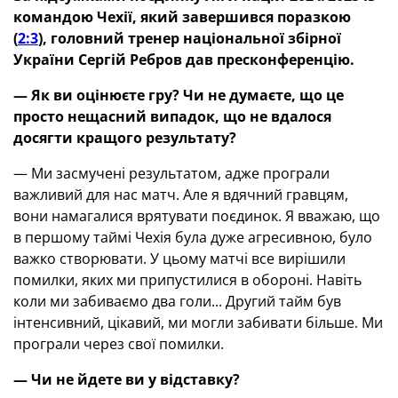
командою Чехії, який завершився поразкою
(
2:3
), головний тренер національної збірної
України Сергій Ребров дав пресконференцію.
— Як ви оцінюєте гру
? Чи не думаєте, що це
просто нещасний випадок, що не вдалося
досягти кращого результат
у?
— Ми засмучені результатом, адже програли
важливий для нас матч. Але я вдячний гравцям,
вони намагалися врятувати поєдинок. Я вважаю, що
в першому таймі Чехія була дуже агресивною, було
важко створювати. У цьому матчі все вирішили
помилки, яких ми припустилися в обороні. Навіть
коли ми забиваємо два голи... Другий тайм був
інтенсивний, цікавий, ми могли забивати більше. Ми
програли через свої помилки.
— Чи не йдете ви у відставку
?