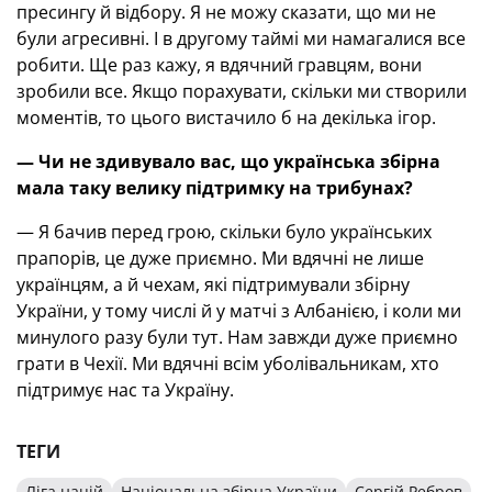
пресингу й відбору. Я не можу сказати, що ми не
були агресивні. І в другому таймі ми намагалися все
робити. Ще раз кажу, я вдячний гравцям, вони
зробили все. Якщо порахувати, скільки ми створили
моментів, то цього вистачило б на декілька ігор.
— Чи не здивувало вас, що українська збірна
мала таку велику підтримку на трибунах
?
— Я бачив перед грою, скільки було українських
прапорів, це дуже приємно. Ми вдячні не лише
українцям, а й чехам, які підтримували збірну
України, у тому числі й у матчі з Албанією, і коли ми
минулого разу були тут. Нам завжди дуже приємно
грати в Чехії. Ми вдячні всім уболівальникам, хто
підтримує нас та Україну.
ТЕГИ
Ліга націй
Національна збірна України
Сергій Ребров