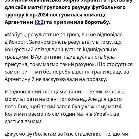
для себе матчі групового раунду футбольного
турніру Ігор-2024 поступилася команді
Аргентини (
0:2
) та припинила боротьбу.
«Мабуть, результат не за грою, він не відповідає
дійсності. Закономірність результату в тому, що
конкретний епізод вирішується індивідуально
гравцями. В Аргентини індивідуальність була
присутня, тому маємо такий рахунок. Що стосується
самої гри — ми без перебільшення грали краще за
Аргентину й не заслуговували на поразку.
Я задоволений хлопцями, вони — великі молодці,
можуть грати на рівні топкоманд. Але для цього
потрібно, щоб такий запал був у кожному матчі.
Коли ми граємо по сім годин матч в Україні, це
дається взнаки.
Дякуємо футболістам за їхнє ставлення. І те, що ми