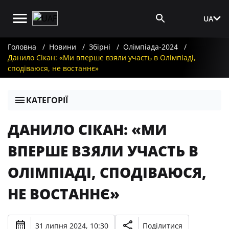
UA
Вхід для ЗМІ
Головна
Новини
Збірні
Олімпіада-2024
Данило Сікан: «Ми вперше взяли участь в Олімпіаді,
сподіваюся, не востаннє»
КАТЕГОРІЇ
ДАНИЛО СІКАН: «МИ
ВПЕРШЕ ВЗЯЛИ УЧАСТЬ В
ОЛІМПІАДІ, СПОДІВАЮСЯ,
НЕ ВОСТАННЄ»
31 липня 2024, 10:30
Поділитися