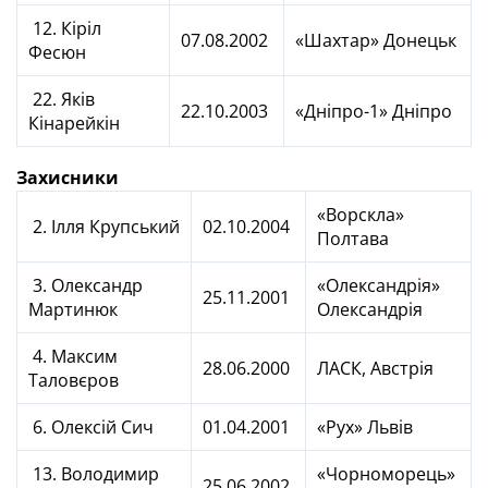
12. Кіріл
07.08.2002
«Шахтар» Донецьк
Фесюн
22. Яків
22.10.2003
«Дніпро-1» Дніпро
Кінарейкін
Захисники
«Ворскла»
2. Ілля Крупський
02.10.2004
Полтава
3. Олександр
«Олександрія»
25.11.2001
Мартинюк
Олександрія
4. Максим
28.06.2000
ЛАСК, Австрія
Таловєров
6. Олексій Сич
01.04.2001
«Рух» Львів
13. Володимир
«Чорноморець»
25.06.2002