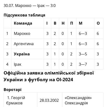
30.07. Марокко — Ірак — 3:0
Підсумкова таблиця
Команда
І
В
Н
П
М
О
1
Марокко
3
2
0
1
6—3
6
2
Аргентина
3
2
0
1
6—3
6
3
Україна
3
1
0
2
3—5
3
4
Ірак
3
1
0
2
3—7
3
Офіційна заявка олімпійської збірної
України з футболу на ОІ-2024
Воротарі
1. Георгій
«Олександрія»
28.03.2002
Єрмаков
Олександрія