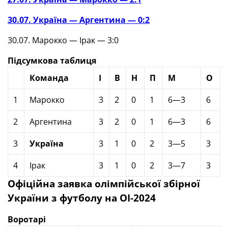
30.07. Україна — Аргентина — 0:2
30.07. Марокко — Ірак — 3:0
Підсумкова таблиця
Команда
І
В
Н
П
М
О
1
Марокко
3
2
0
1
6—3
6
2
Аргентина
3
2
0
1
6—3
6
3
Україна
3
1
0
2
3—5
3
4
Ірак
3
1
0
2
3—7
3
Офіційна заявка олімпійської збірної
України з футболу на ОІ-2024
Воротарі