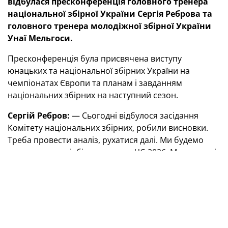
відбулася пресконференція головного тренера
національної збірної України Сергія Реброва та
головного тренера молодіжної збірної України
Унаї Мельгоси.
Пресконференція була присвячена виступу
юнацьких та національної збірних України на
чемпіонатах Європи та планам і завданням
національних збірних на наступний сезон.
Сергій Ребров:
— Сьогодні відбулося засідання
Комітету національних збірних, робили висновки.
Треба провести аналіз, рухатися далі. Ми будемо
готуватися до відбірного циклу ЧС-2026. Ми повинні
туди потрапити, немає різниці, як — через Лігу націй
чи відбір. Потрібно використовувати весь потенціал,
що є в України.
Якщо ми говоримо про аналіз і скаутинг, то це
стосується збірних U-17 та U-19, тому що про