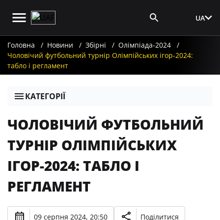
UA
Вхід для ЗМІ
Головна
Новини
Збірні
Олімпіада-2024
Чоловічий футбольний турнір Олімпійських ігор-2024:
табло і регламент
КАТЕГОРІЇ
ЧОЛОВІЧИЙ ФУТБОЛЬНИЙ
ТУРНІР ОЛІМПІЙСЬКИХ
ІГОР-2024: ТАБЛО І
РЕГЛАМЕНТ
09 серпня 2024, 20:50
Поділитися