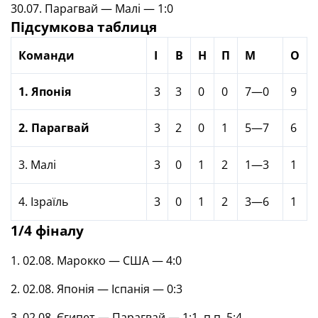
30.07. Парагвай — Малі — 1:0
Підсумкова таблиця
Команди
І
В
Н
П
М
О
1. Японія
3
3
0
0
7—0
9
2. Парагвай
3
2
0
1
5—7
6
3. Малі
3
0
1
2
1—3
1
4. Ізраїль
3
0
1
2
3—6
1
1/4 фіналу
1. 02.08. Марокко — США — 4:0
2. 02.08. Японія — Іспанія — 0:3
3. 02.08. Єгипет — Парагвай — 1:1, п.п. 5:4