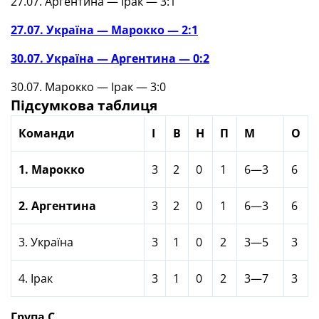
27.07. Аргентина — Ірак — 3:1
27.07. Україна — Марокко — 2:1
30.07. Україна — Аргентина — 0:2
30.07. Марокко — Ірак — 3:0
Підсумкова таблиця
Команди
І
В
Н
П
М
О
1. Марокко
3
2
0
1
6—3
6
2. Аргентина
3
2
0
1
6—3
6
3. Україна
3
1
0
2
3—5
3
4. Ірак
3
1
0
2
3—7
3
Група С