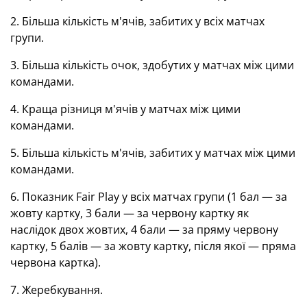
2. Більша кількість м'ячів, забитих у всіх матчах
групи.
3. Більша кількість очок, здобутих у матчах між цими
командами.
4. Краща різниця м'ячів у матчах між цими
командами.
5. Більша кількість м'ячів, забитих у матчах між цими
командами.
6. Показник Fair Play у всіх матчах групи (1 бал
—
за
жовту картку, 3 бали
—
за червону картку як
наслідок двох жовтих, 4 бали
—
за пряму червону
картку, 5 балів — за жовту картку, після якої — пряма
червона картка).
7. Жеребкування.