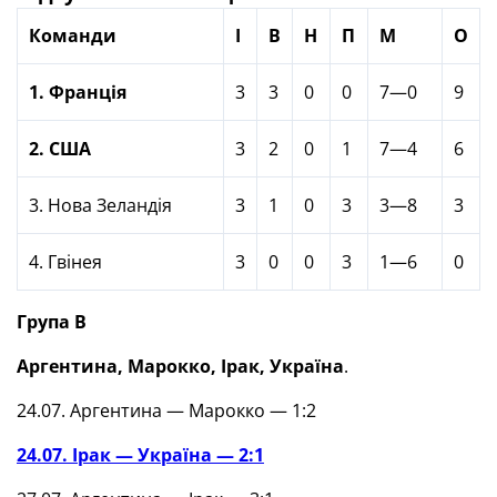
Команди
І
В
Н
П
М
О
1. Франція
3
3
0
0
7—0
9
2. США
3
2
0
1
7—4
6
3. Нова Зеландія
3
1
0
3
3—8
3
4. Гвінея
3
0
0
3
1—6
0
Група В
Аргентина, Марокко, Ірак,
Україна
.
24.07. Аргентина — Марокко — 1:2
24.07. Ірак — Україна — 2:1