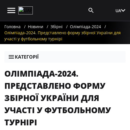
UA
Вхід для ЗМІ
Головна
Новини
Збірні
Олімпіада-2024
Олімпіада-2024. Представлено форму збірної України для
участі у футбольному турнірі
КАТЕГОРІЇ
ОЛІМПІАДА-2024.
ПРЕДСТАВЛЕНО ФОРМУ
ЗБІРНОЇ УКРАЇНИ ДЛЯ
УЧАСТІ У ФУТБОЛЬНОМУ
ТУРНІРІ