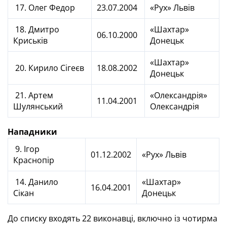
17. Олег Федор
23.07.2004
«Рух» Львів
18. Дмитро
«Шахтар»
06.10.2000
Криськів
Донецьк
«Шахтар»
20. Кирило Сігеєв
18.08.2002
Донецьк
21. Артем
«Олександрія»
11.04.2001
Шулянський
Олександрія
Нападники
9. Ігор
01.12.2002
«Рух» Львів
Краснопір
14. Данило
«Шахтар»
16.04.2001
Сікан
Донецьк
До списку входять 22 виконавці, включно із чотирма