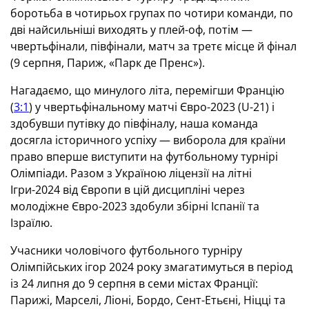
боротьба в чотирьох групах по чотири команди, по
дві найсильніші виходять у плей-оф, потім —
чвертьфінали, півфінали, матч за третє місце й фінал
(9 серпня, Париж, «Парк де Пренс»).
Нагадаємо, що минулого літа, перемігши Францію
(
3:1
) у чвертьфінальному матчі Євро-2023 (U-21) і
здобувши путівку до півфіналу, наша команда
досягла історичного успіху — виборола для країни
право вперше виступити на футбольному турнірі
Олімпіади. Разом з Україною ліцензії на літні
Ігри-2024 від Європи в цій дисципліні через
молодіжне Євро-2023 здобули збірні Іспанії та
Ізраїлю.
Учасники чоловічого футбольного турніру
Олімпійських ігор 2024 року змагатимуться в період
із 24 липня до 9 серпня в семи містах Франції:
Парижі, Марселі, Ліоні, Бордо, Сент-Етьєні, Ніцці та