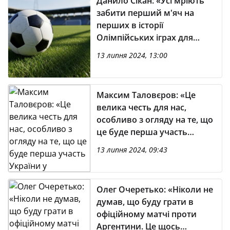
Данило Сікан: «Усі мріють
забити перший м'яч на
перших в історії
Олімпійських іграх для
України»
13 липня 2024, 13:00
Максим Таловєров: «Це
велика честь для нас,
особливо з огляду на те, що
це буде перша участь
України у футбольному
13 липня 2024, 09:43
турнірі Олімпіади»
Олег Очеретько: «Ніколи не
думав, що буду грати в
офіційному матчі проти
Аргентини. Це щось