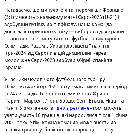
Нагадаємо, що минулого літа, перемігши Францію
(
3:1
) у чвертьфінальному матчі Євро-2023 (U-21) і
здобувши путівку до півфіналу, наша команда
досягла історичного успіху — виборола для країни
право вперше виступити на футбольному турнірі
Олімпіади. Разом з Україною ліцензії на літні
Ігри-2024 від Європи в цій дисципліні через
молодіжне Євро-2023 здобули збірні Іспанії та
Ізраїлю.
Учасники чоловічого футбольного турніру
Олімпійських ігор 2024 року змагатимуться в період
із 24 липня до 9 серпня в семи містах Франції:
Парижі, Марселі, Ліоні, Бордо, Сент-Етьєні, Ніцці та
Нанті. У змаганнях,
згідно з регламентом
, можуть
узяти участь 18 гравців, які народилися після 1 січня
2001 року. Утім, кожна команда може внести до
заявки трьох футболістів, які старші цього віку.