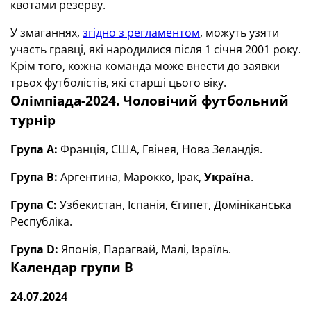
квотами резерву.
У змаганнях,
згідно з регламентом
, можуть узяти
участь гравці, які народилися після 1 січня 2001 року.
Крім того, кожна команда може внести до заявки
трьох футболістів, які старші цього віку.
Олімпіада-2024. Чоловічий футбольний
турнір
Група А:
Франція, США, Гвінея, Нова Зеландія.
Група В:
Аргентина, Марокко, Ірак,
Україна
.
Група С:
Узбекистан, Іспанія, Єгипет, Домініканська
Республіка.
Група
D
:
Японія, Парагвай, Малі, Ізраїль.
Календар групи В
24.07.2024