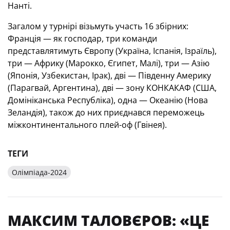
Нанті.
Загалом у турнірі візьмуть участь 16 збірних:
Франція — як господар, три команди
представлятимуть Європу (Україна, Іспанія, Ізраїль),
три — Африку (Марокко, Єгипет, Малі), три — Азію
(Японія, Узбекистан, Ірак), дві — Південну Америку
(Парагвай, Аргентина), дві — зону КОНКАКАФ (США,
Домініканська Республіка), одна — Океанію (Нова
Зеландія), також до них приєднався переможець
міжконтинентального плей-оф (Гвінея).
ТЕГИ
Олімпіада-2024
МАКСИМ ТАЛОВЄРОВ: «ЦЕ