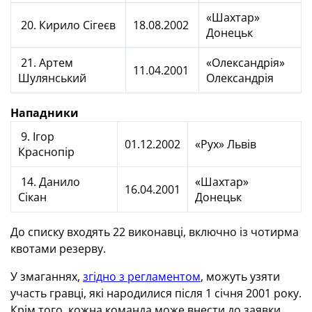
«Шахтар»
20. Кирило Сігеєв
18.08.2002
Донецьк
21. Артем
«Олександрія»
11.04.2001
Шулянський
Олександрія
Нападники
9. Ігор
01.12.2002
«Рух» Львів
Краснопір
14. Данило
«Шахтар»
16.04.2001
Сікан
Донецьк
До списку входять 22 виконавці, включно із чотирма
квотами резерву.
У змаганнях,
згідно з регламентом
, можуть узяти
участь гравці, які народилися після 1 січня 2001 року.
Крім того, кожна команда може внести до заявки